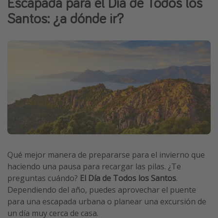
Escapada para el Día de Todos los
Marruecos
Santos: ¿a dónde ir?
Islas Baleares
México
Tailandia
Maldivas
Albania
Inspiración para viajes
Camping
Glamping
Qué mejor manera de prepararse para el invierno que
haciendo una pausa para recargar las pilas. ¿Te
Viajes en tren
preguntas cuándo?
El Día de Todos los Santos
.
Viajar sola como mujer
Dependiendo del año, puedes aprovechar el puente
Ofertas para Vacaciones Activas
para una escapada urbana o planear una excursión de
un día muy cerca de casa.
Viajes en familia