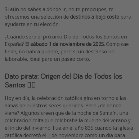
Vacaciones de Playa
Si aún no sabes a dónde ir, no te preocupes, te
ofrecemos una selección de
destinos a bajo coste
para
Viajes para singles
ayudarte en tu elección.
Escapadas románticas
¿Cuándo será el próximo Día de Todos los Santos en
España?
El sábado 1 de noviembre de 2025
. Como cae
Más temas
finde, no habrá puente, pero sí un descanso no
Trabajar en el extranjero
laborable, ideal para un paseo corto.
Cruceros por el Mediterráneo
Dato pirata: Origen del Día de Todos los
Hoteles más hot de España
Santos 🏴‍☠️
Guía de equipaje de mano
Parques de atracciones
Hoy en día, la celebración católica gira en torno a las
almas de nuestros seres queridos. Pero ¿de dónde
Viaja con musicales
viene? Algunos creen que de la noche de Samaín, una
El Rey León el musical
celebración celta que celebraba la muerte del verano y
Harry Potter en Londres y otros destinos
el inicio del invierno. Fue en el año 835 cuando la iglesia
católica decretó el 1 de noviembre como un día para
Eventos deportivos