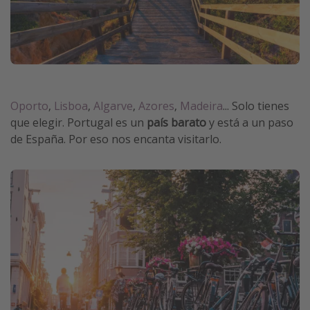
Oporto
,
Lisboa
,
Algarve
,
Azores
,
Madeira
... Solo tienes
que elegir. Portugal es un
país barato
y está a un paso
de España. Por eso nos encanta visitarlo.