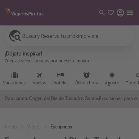
Busca y Reserva tu próximo viaje
Vacaciones
Vuelos
Hoteles
Última hora
Agosto
Todo I
Categorías
¡Déjate inspirar!
Vuelos
Ofertas seleccionadas por nuestro equipo
Hoteles
Viajes
Vacaciones
Vuelos
Hoteles
Última hora
Agosto
Todo I
Cruceros
Dato pirata: Origen del Día de Todos los Santos
Excursiones para el
Destinos
Todos los destinos
Inicio
Viajes
Tenerife
Escapadas
Grecia