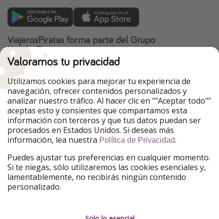
ViajerosPiratas forma parte del Grupo
HolidayPirates
Valoramos tu privacidad
Nuestros mercados
Utilizamos cookies para mejorar tu experiencia de
PiratinViaggio
HolidayPirates
navegación, ofrecer contenidos personalizados y
VakantiePiraten
WakacyjniPiraci
analizar nuestro tráfico. Al hacer clic en ""Aceptar todo""
VoyagesPirates
Ferienpiraten
aceptas esto y consientes que compartamos esta
Urlaubspiraten
Urlaubspiraten
información con terceros y que tus datos puedan ser
TravelPirates
procesados en Estados Unidos. Si deseas más
información, lea nuestra
.
Nuestro grupo
Política de Privacidad
HolidayPirates Group
Puedes ajustar tus preferencias en cualquier momento.
Si te niegas, sólo utilizaremos las cookies esenciales y,
Conócenos mejor
Información legal
lamentablemente, no recibirás ningún contenido
personalizado.
Sobre ViajerosPiratas
Términos y condiciones
Empleo
Política de privacidad
Solo lo esencial