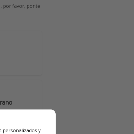
, por favor, ponte
erano
s personalizados y