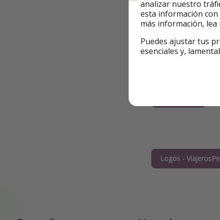
analizar nuestro tráf
19 de junio de 
esta información con
más información, lea
El gig trippi
verano
Puedes ajustar tus pr
esenciales y, lamenta
Read more
Show more
Logos - ViajerosPi