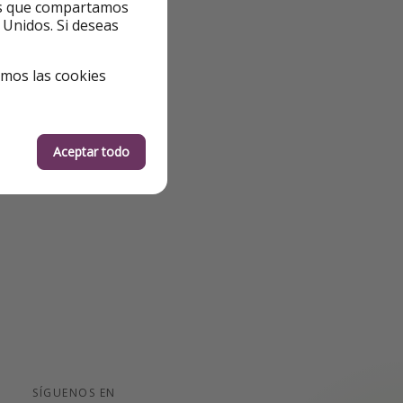
ntes que compartamos
 Unidos. Si deseas
ia este
emos las cookies
Aceptar todo
SÍGUENOS EN