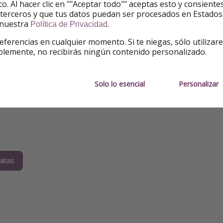
ico. Al hacer clic en ""Aceptar todo"" aceptas esto y consie
2024
 terceros y que tus datos puedan ser procesados en Estados
 nuestra
.
Política de Privacidad
ng o viajar para asistir a un concierto es tendenc
eferencias en cualquier momento. Si te niegas, sólo utilizar
blemente, no recibirás ningún contenido personalizado.
Solo lo esencial
Personalizar
ratas