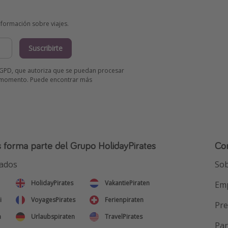
información sobre viajes.
Suscribirte
l RGPD, que autoriza que se puedan procesar
er momento. Puede encontrar más
s forma parte del Grupo HolidayPirates
Co
ados
Sob
HolidayPirates
VakantiePiraten
Em
i
VoyagesPirates
Ferienpiraten
Pr
n
Urlaubspiraten
TravelPirates
Par