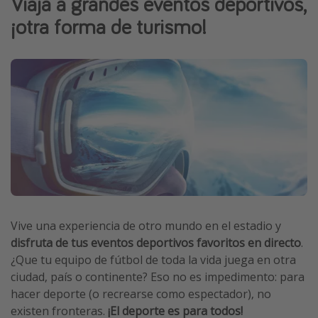
Viaja a grandes eventos deportivos,
Marruecos
¡otra forma de turismo!
Islas Baleares
México
Tailandia
Maldivas
Albania
Inspiración para viajes
Camping
Glamping
Vive una experiencia de otro mundo en el estadio y
disfruta de tus eventos deportivos favoritos en directo
.
Viajes en tren
¿Que tu equipo de fútbol de toda la vida juega en otra
Viajar sola como mujer
ciudad, país o continente? Eso no es impedimento: para
Ofertas para Vacaciones Activas
hacer deporte (o recrearse como espectador), no
existen fronteras.
¡El deporte es para todos!
Viajes en familia