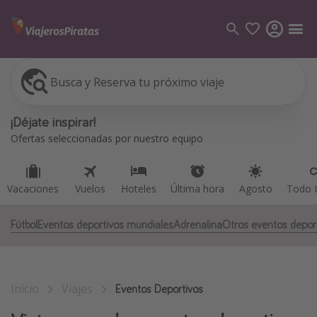
Busca y Reserva tu próximo viaje
Vacaciones
Vuelos
Hoteles
Última hora
Agosto
Todo I
Categorías
¡Déjate inspirar!
Vuelos
Ofertas seleccionadas por nuestro equipo
Hoteles
Viajes
Vacaciones
Vuelos
Hoteles
Última hora
Agosto
Todo I
Cruceros
Fútbol
Eventos deportivos mundiales
Adrenalina
Otros eventos depor
Destinos
Todos los destinos
Inicio
Viajes
Tenerife
Eventos Deportivos
Grecia