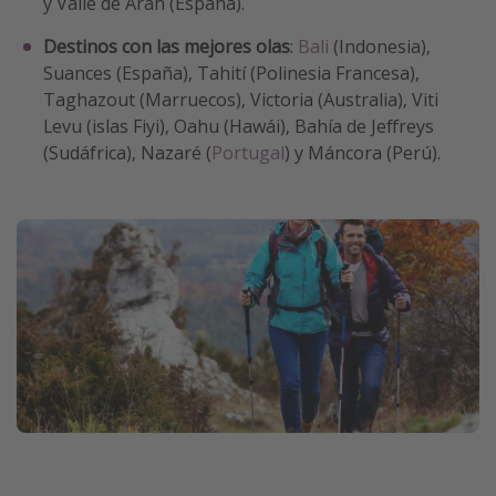
y Valle de Arán (España).
Destinos con las mejores olas
:
Bali
(Indonesia),
Suances (España), Tahití (Polinesia Francesa),
Taghazout (Marruecos), Victoria (Australia), Viti
Levu (islas Fiyi), Oahu (Hawái), Bahía de Jeffreys
(Sudáfrica), Nazaré (
Portugal
) y Máncora (Perú).