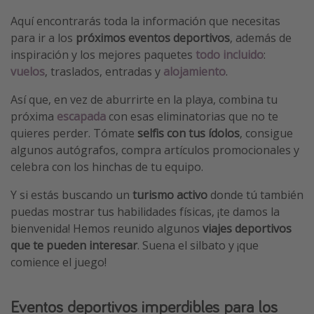
Vacaciones de Playa
Aquí encontrarás toda la información que necesitas
para ir a los
próximos eventos deportivos
, además de
Viajes para singles
inspiración y los mejores paquetes
todo incluido
:
Escapadas románticas
vuelos
, traslados, entradas y
alojamiento
.
Así que, en vez de aburrirte en la playa, combina tu
Más temas
próxima
escapada
con esas eliminatorias que no te
Trabajar en el extranjero
quieres perder. Tómate
selfis con tus ídolos
, consigue
algunos autógrafos, compra artículos promocionales y
Cruceros por el Mediterráneo
celebra con los hinchas de tu equipo.
Hoteles más hot de España
Y si estás buscando un
turismo activo
donde tú también
Guía de equipaje de mano
puedas mostrar tus habilidades físicas, ¡te damos la
Parques de atracciones
bienvenida! Hemos reunido algunos
viajes deportivos
Viaja con musicales
que te pueden interesar
. Suena el silbato y ¡que
comience el juego!
El Rey León el musical
Harry Potter en Londres y otros destinos
Eventos deportivos imperdibles para los
Eventos deportivos