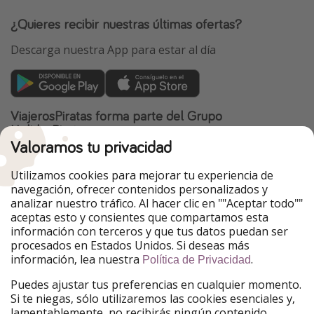
¿Quieres recibir nuestras últimas ofertas?
Descarga nuestra App para estar al día
ViajerosPiratas forma parte del Grupo
HolidayPirates
Valoramos tu privacidad
Nuestros mercados
Utilizamos cookies para mejorar tu experiencia de
PiratinViaggio
HolidayPirates
navegación, ofrecer contenidos personalizados y
VakantiePiraten
WakacyjniPiraci
analizar nuestro tráfico. Al hacer clic en ""Aceptar todo""
VoyagesPirates
Ferienpiraten
aceptas esto y consientes que compartamos esta
Urlaubspiraten
Urlaubspiraten
información con terceros y que tus datos puedan ser
TravelPirates
procesados en Estados Unidos. Si deseas más
información, lea nuestra
.
Nuestro grupo
Política de Privacidad
HolidayPirates Group
Puedes ajustar tus preferencias en cualquier momento.
Si te niegas, sólo utilizaremos las cookies esenciales y,
Conócenos mejor
Información legal
lamentablemente, no recibirás ningún contenido