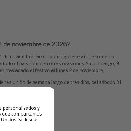
 2 de noviembre de 2026?
 1 de noviembre cae en domingo este año, así que no
 todo el país como en otras ocasiones. Sin embargo,
9
trasladado el festivo al lunes 2 de noviembre
.
 tienes un fin de semana largo de tres días, del sábado 31
viembre:
s personalizados y
ntes que compartamos
 Unidos. Si deseas