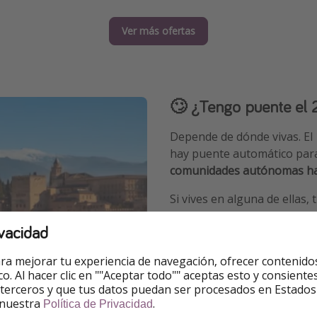
Ver más ofertas
🙄 ¿Tengo puente el
Depende de dónde vivas. El
hay puente automático para
comunidades autónomas han 
Si vives en alguna de ellas,
de octubre al lunes 2 de no
vacidad
Andalucía
ra mejorar tu experiencia de navegación, ofrecer contenido
Aragón
ico. Al hacer clic en ""Aceptar todo"" aceptas esto y consie
 terceros y que tus datos puedan ser procesados en Estados
Asturias
 nuestra
.
Política de Privacidad