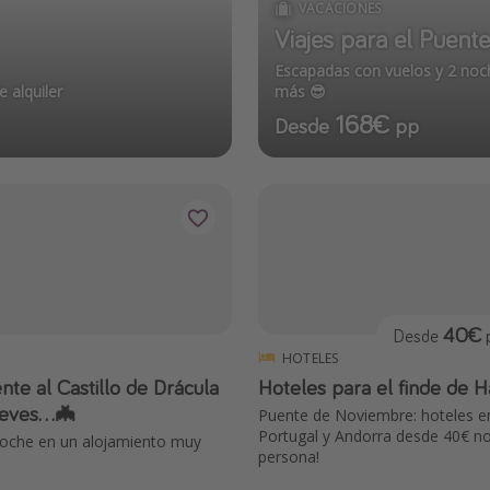
VACACIONES
Viajes para el Puen
Escapadas con vuelos y 2 noc
 alquiler
más 😎
168€
Desde
pp
40€
Desde
p
HOTELES
te al Castillo de Drácula
Hoteles para el finde de 
reves...🦇
Puente de Noviembre: hoteles e
Portugal y Andorra desde 40€ no
noche en un alojamiento muy
persona!