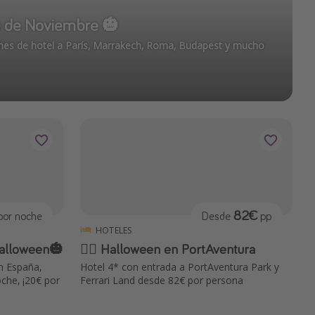
te de Noviembre 🎃
hes de hotel a París, Marrakech, Roma, Budapest y mucho
82€
or noche
Desde
pp
HOTELES
Halloween🎃
🧙‍♀️ Halloween en PortAventura
n España,
Hotel 4* con entrada a PortAventura Park y
che, ¡20€ por
Ferrari Land desde 82€ por persona