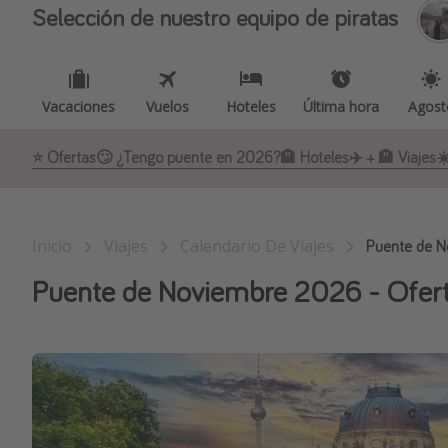
Selección de nuestro equipo de piratas
Vacaciones
Vuelos
Hoteles
Última hora
Agost
⭐️ Ofertas
🙄 ¿Tengo puente en 2026?
🏨 Hoteles
✈️ + 🏨 Viajes
☀
Inicio
Viajes
Calendario De Viajes
Puente de N
Puente de Noviembre 2026 - Ofertas