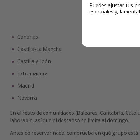
Puedes ajustar tus pr
esenciales y, lamenta
Canarias
Castilla-La Mancha
Castilla y León
Extremadura
Madrid
Navarra
En el resto de comunidades (Baleares, Cantabria, Cataluñ
laborable, así que el descanso se limita al domingo.
Antes de reservar nada, comprueba en qué grupo está 