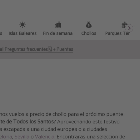
as
Islas Baleares
Fin de semana
Chollos
Parques Temátic
ña
ℹ️ Preguntas frecuentes
🗓 + Puentes
unos vuelos a precio de chollo para el próximo puente
te de Todos los Santos
? Aprovechando este festivo
a escapada a una ciudad europea o a ciudades
elona
,
Sevilla
o
Valencia
. Encontrarás una selección de