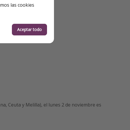
emos las cookies
Aceptar todo
na, Ceuta y Melilla), el lunes 2 de noviembre es