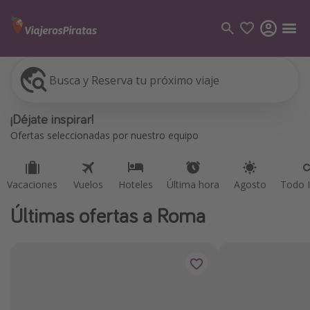
Busca y Reserva tu próximo viaje
Vacaciones
Vuelos
Hoteles
Última hora
Agosto
Todo I
Categorías
¡Déjate inspirar!
Vuelos
Ofertas seleccionadas por nuestro equipo
Hoteles
Viajes
Vacaciones
Vuelos
Hoteles
Última hora
Agosto
Todo I
Cruceros
Últimas ofertas a Roma
Destinos
Todos los destinos
Tenerife
Grecia