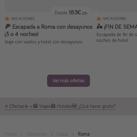
Marruecos
183€
Desde
pp
Islas Baleares
VACACIONES
VACACIONES
🍕 Escapada a Roma con desayunos
🛵 ¡FIN DE SEM
México
¡3 o 4 noches!
Escapada de fin de 
Tailandia
noches de hotel
Viaje con vuelos y hotel con desayunos
Maldivas
Albania
Inspiración para viajes
Ver más ofertas
Camping
Glamping
Viajes en tren
⭐️ Ofertas
✈️ + 🏨 Viajes
🏨 Hoteles
🆓 ¿Qué hacer gratis?
Viajar sola como mujer
Ofertas para Vacaciones Activas
Inicio
Destinos
Italia
Roma
Viajes en familia