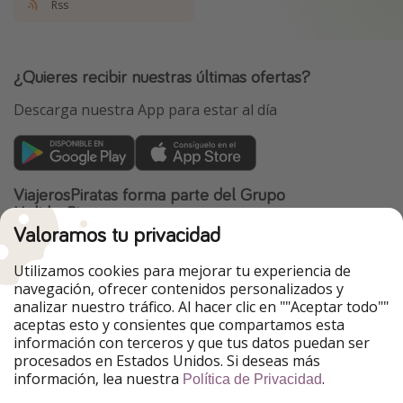
Rss
¿Quieres recibir nuestras últimas ofertas?
Descarga nuestra App para estar al día
ViajerosPiratas forma parte del Grupo
HolidayPirates
Valoramos tu privacidad
Nuestros mercados
Utilizamos cookies para mejorar tu experiencia de
PiratinViaggio
HolidayPirates
navegación, ofrecer contenidos personalizados y
VakantiePiraten
WakacyjniPiraci
analizar nuestro tráfico. Al hacer clic en ""Aceptar todo""
VoyagesPirates
Ferienpiraten
aceptas esto y consientes que compartamos esta
Urlaubspiraten
Urlaubspiraten
información con terceros y que tus datos puedan ser
TravelPirates
procesados en Estados Unidos. Si deseas más
información, lea nuestra
.
Nuestro grupo
Política de Privacidad
HolidayPirates Group