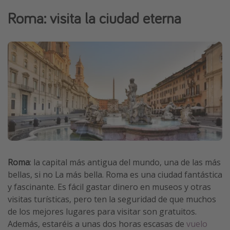
Vacaciones de Playa
Roma: visita la ciudad eterna
Viajes para singles
Escapadas románticas
Más temas
Trabajar en el extranjero
Cruceros por el Mediterráneo
Hoteles más hot de España
Guía de equipaje de mano
Parques de atracciones
Roma
: la capital más antigua del mundo, una de las más
bellas, si no La más bella. Roma es una ciudad fantástica
Viaja con musicales
y fascinante. Es fácil gastar dinero en museos y otras
El Rey León el musical
visitas turísticas, pero ten la seguridad de que muchos
Harry Potter en Londres y otros destinos
de los mejores lugares para visitar son gratuitos.
Además, estaréis a unas dos horas escasas de
vuelo
Eventos deportivos