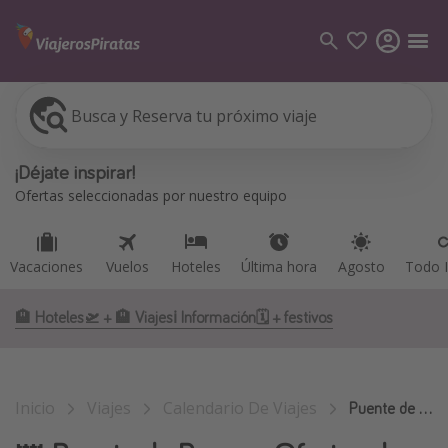
Busca y Reserva tu próximo viaje
Vacaciones
Vuelos
Hoteles
Última hora
Agosto
Todo I
Categorías
¡Déjate inspirar!
Vuelos
Ofertas seleccionadas por nuestro equipo
Hoteles
Viajes
Vacaciones
Vuelos
Hoteles
Última hora
Agosto
Todo I
Cruceros
🏨 Hoteles
🛫 + 🏨 Viajes
ℹ️ Información
🗓 + festivos
Destinos
Todos los destinos
Inicio
Viajes
Calendario De Viajes
Tenerife
Puente de Reyes
Grecia