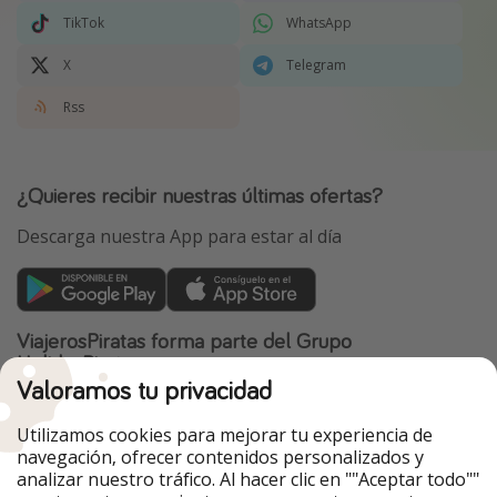
TikTok
WhatsApp
X
Telegram
Rss
¿Quieres recibir nuestras últimas ofertas?
Descarga nuestra App para estar al día
ViajerosPiratas forma parte del Grupo
HolidayPirates
Valoramos tu privacidad
Nuestros mercados
Utilizamos cookies para mejorar tu experiencia de
PiratinViaggio
HolidayPirates
navegación, ofrecer contenidos personalizados y
VakantiePiraten
WakacyjniPiraci
analizar nuestro tráfico. Al hacer clic en ""Aceptar todo""
VoyagesPirates
Ferienpiraten