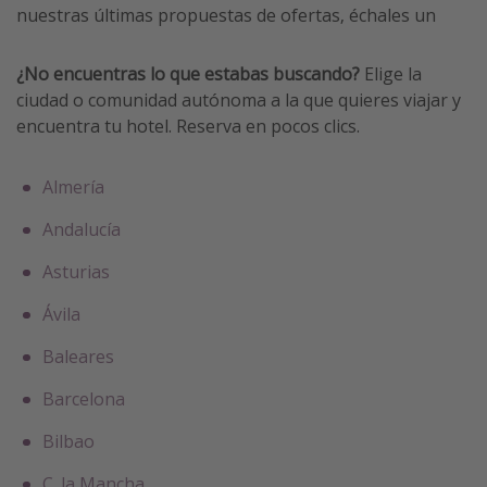
nuestras últimas propuestas de ofertas, échales un
Vacaciones de Playa
Viajes para singles
¿No encuentras lo que estabas buscando?
Elige la
Escapadas románticas
ciudad o comunidad autónoma a la que quieres viajar y
encuentra tu hotel. Reserva en pocos clics.
Más temas
Almería
Trabajar en el extranjero
Andalucía
Cruceros por el Mediterráneo
Asturias
Hoteles más hot de España
Guía de equipaje de mano
Ávila
Parques de atracciones
Baleares
Viaja con musicales
Barcelona
El Rey León el musical
Bilbao
Harry Potter en Londres y otros destinos
Eventos deportivos
C. la Mancha