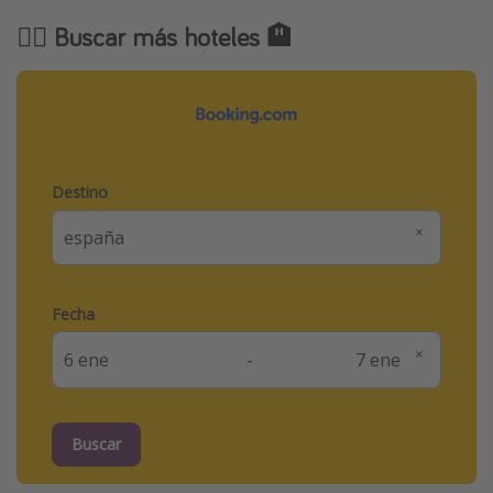
🕵️‍♂️ Buscar más hoteles 🏨
Destino
Fecha
-
Buscar