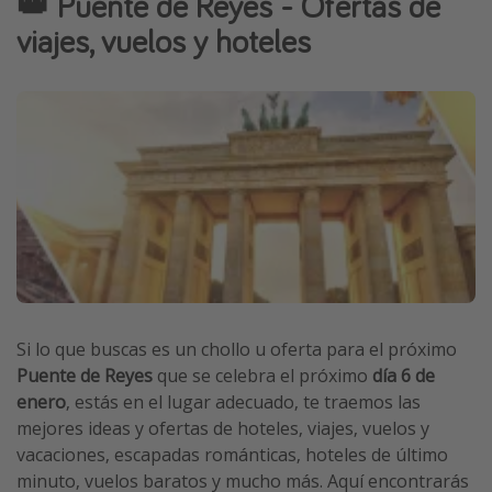
👑 Puente de Reyes - Ofertas de
Marruecos
viajes, vuelos y hoteles
Islas Baleares
México
Tailandia
Maldivas
Albania
Inspiración para viajes
Camping
Glamping
Si lo que buscas es un chollo u oferta para el próximo
Puente de Reyes
que se celebra el próximo
día 6 de
Viajes en tren
enero
, estás en el lugar adecuado, te traemos las
Viajar sola como mujer
mejores ideas y ofertas de hoteles, viajes, vuelos y
Ofertas para Vacaciones Activas
vacaciones, escapadas románticas, hoteles de último
minuto, vuelos baratos y mucho más. Aquí encontrarás
Viajes en familia