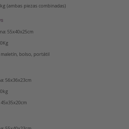
kg (ambas piezas combinadas)
ys
ina: 55x40x25cm
10Kg
maletín, bolso, portátil
na: 56x36x23cm
10kg
: 45x35x20cm
na: 55x40x23cm