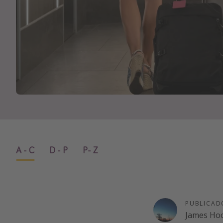
A - C
D - P
P- Z
PUBLICAD
James Ho