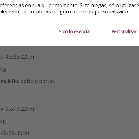
eferencias en cualquier momento. Si te niegas, sólo utilizar
blemente, no recibirás ningún contenido personalizado.
na: Sumando los lados 118cm máx.
7kg
Solo lo esencial
Personalizar
na: 45x35x20cm
8Kg
maletín, bolso o portatil
na: 55x40x23cm
8kg
: 40x30x10cm