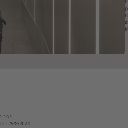
P
p
t
d
i
O POR
ok
·
29/8/2024