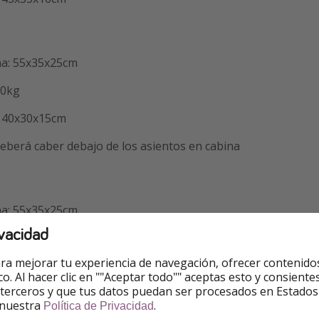
na: 55x35x25cm
10kg
: 40x30x15cm
eberá caber debajo de los asientos en cabina
na: 55x35x25cm
vacidad
12kg
ra mejorar tu experiencia de navegación, ofrecer contenido
: 40x30x15cm
ico. Al hacer clic en ""Aceptar todo"" aceptas esto y consie
 terceros y que tus datos puedan ser procesados en Estados
eberá caber debajo de los asientos en cabina
 nuestra
.
Política de Privacidad