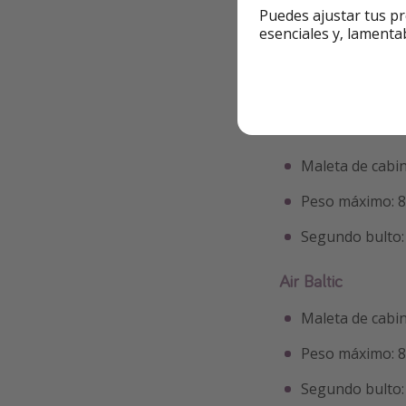
Air New Zealand
Puedes ajustar tus pr
esenciales y, lamenta
Maleta de cabi
Peso máximo: 
Air Nostrum
Maleta de cabi
Peso máximo: 
Segundo bulto: 
Air Baltic
Maleta de cabi
Peso máximo: 
Segundo bulto