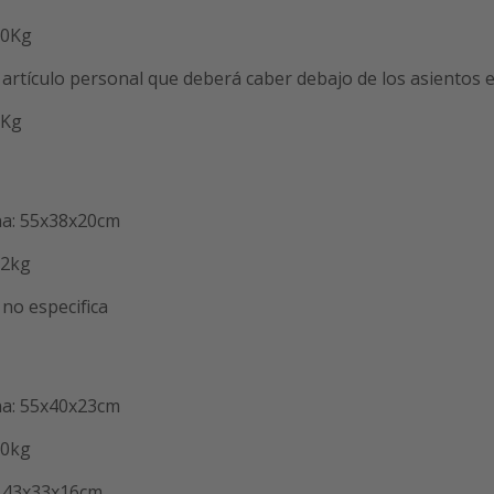
10Kg
artículo personal que deberá caber debajo de los asientos 
5Kg
na: 55x38x20cm
12kg
no especifica
na: 55x40x23cm
10kg
: 43x33x16cm