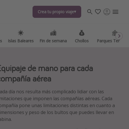
Crea tu propio viaje
Crea tu propio viaje
as
as
Islas Baleares
Islas Baleares
Fin de semana
Fin de semana
Chollos
Chollos
Parques Temátic
Parques Temátic
Equipaje de mano para cada
compañía aérea
ada día nos resulta más complicado lidiar con las
os destinos
imitaciones que imponen las compañías aéreas. Cada
ompañía pone unas limitaciones distintas en cuanto a
imensiones y peso de los bultos que puedes llevar en
abina.