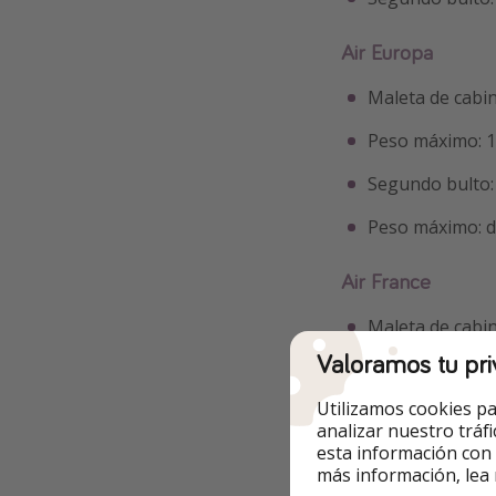
Air Europa
Maleta de cabi
Peso máximo: 
Segundo bulto
Peso máximo: d
Air France
Maleta de cabi
Valoramos tu pri
Peso máximo: 
Utilizamos cookies pa
Segundo bulto
analizar nuestro tráf
esta información con
Peso máximo: d
más información, lea