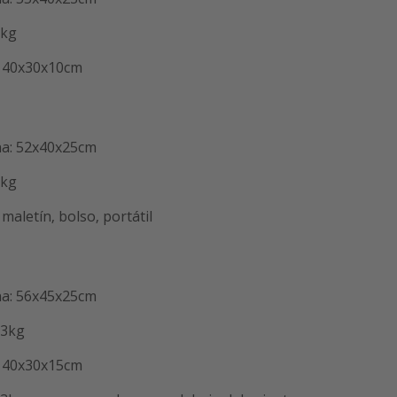
8kg
: 40x30x10cm
na: 52x40x25cm
8kg
maletín, bolso, portátil
na: 56x45x25cm
23kg
: 40x30x15cm