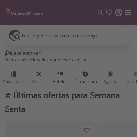
Busca y Reserva tu próximo viaje
Vacaciones
Vuelos
Hoteles
Última hora
Agosto
Todo I
Categorías
¡Déjate inspirar!
Vuelos
Ofertas seleccionadas por nuestro equipo
Hoteles
Viajes
Vacaciones
Vuelos
Hoteles
Última hora
Agosto
Todo I
Cruceros
⭐️ Últimas ofertas para Semana
Destinos
Santa
Todos los destinos
Tenerife
Grecia