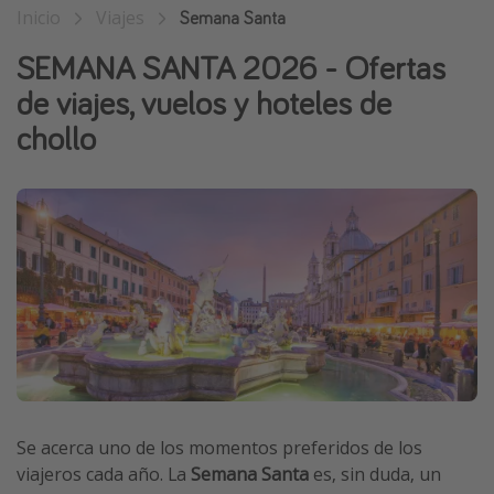
Inicio
Viajes
Semana Santa
Vacaciones de Playa
SEMANA SANTA 2026 - Ofertas
Viajes para singles
de viajes, vuelos y hoteles de
Escapadas románticas
chollo
Más temas
Trabajar en el extranjero
Cruceros por el Mediterráneo
Hoteles más hot de España
Guía de equipaje de mano
Parques de atracciones
Viaja con musicales
El Rey León el musical
Se acerca uno de los momentos preferidos de los
Harry Potter en Londres y otros destinos
viajeros cada año. La
Semana Santa
es, sin duda, un
Eventos deportivos