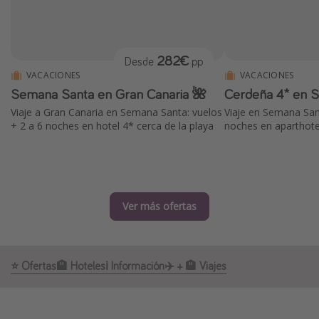
Marruecos
Islas Baleares
282€
Desde
pp
México
VACACIONES
VACACIONES
Tailandia
Semana Santa en Gran Canaria 🌺
Cerdeña 4* en 
Maldivas
Viaje a Gran Canaria en Semana Santa: vuelos
Viaje en Semana San
+ 2 a 6 noches en hotel 4* cerca de la playa
noches en aparthotel
Albania
Inspiración para viajes
Camping
Ver más ofertas
Glamping
Viajes en tren
⭐️ Ofertas
🏨 Hoteles
ℹ️ Información
✈️ + 🏨 Viajes
Viajar sola como mujer
Ofertas para Vacaciones Activas
Viajes en familia