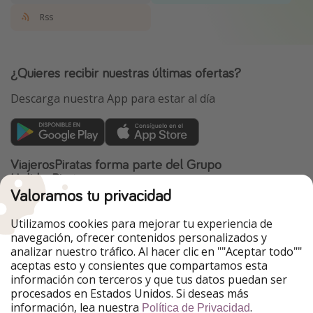
Rss
¿Quieres recibir nuestras últimas ofertas?
Descarga nuestra App para estar al día
ViajerosPiratas forma parte del Grupo
HolidayPirates
Valoramos tu privacidad
Nuestros mercados
Utilizamos cookies para mejorar tu experiencia de
PiratinViaggio
HolidayPirates
navegación, ofrecer contenidos personalizados y
VakantiePiraten
WakacyjniPiraci
analizar nuestro tráfico. Al hacer clic en ""Aceptar todo""
VoyagesPirates
Ferienpiraten
aceptas esto y consientes que compartamos esta
Urlaubspiraten
Urlaubspiraten
información con terceros y que tus datos puedan ser
TravelPirates
procesados en Estados Unidos. Si deseas más
información, lea nuestra
.
Nuestro grupo
Política de Privacidad