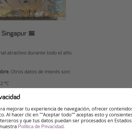
 Singapur 📅
nal atractivo durante todo el año.
mbre
. Otros datos de interés son:
2 °C
vacidad
ra mejorar tu experiencia de navegación, ofrecer contenido
ico. Al hacer clic en ""Aceptar todo"" aceptas esto y consie
 año, con una temperatura del agua de unos 27 °C
 terceros y que tus datos puedan ser procesados en Estados
 nuestra
.
Política de Privacidad