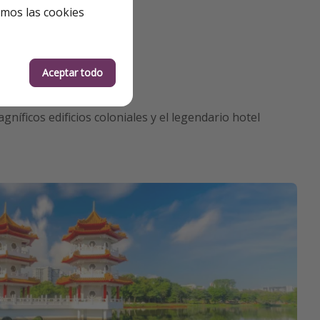
emos las cookies
Aceptar todo
níficos edificios coloniales y el legendario hotel