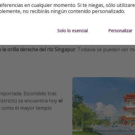
eferencias en cualquier momento. Si te niegas, sólo utilizar
blemente, no recibirás ningún contenido personalizado.
 cultura imperante
. Veamos ejemplos.
Solo lo esencial
Personalizar
 la orilla derecha del río Singapur
. Todavía se pueden ver mag
 importada. Escondido tras
istricts) se encuentra hoy
el
í como el mayor templo