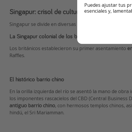
Puedes ajustar tus pr
Singapur: crisol de culturas 🤩
esenciales y, lamenta
Singapur se divide en diversas zonas y barrios
según la
La Singapur colonial de los británicos
Los británicos establecieron su primer asentamiento
en
Raffles.
El histórico barrio chino
En la orilla izquierda del río se asentó la mano de obra
los imponentes rascacielos del CBD (Central Business D
antiguo barrio chino
, con hermosos templos chinos, as
hindú, el Sri Mariamman.