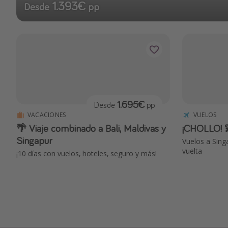
1.393€
Desde
pp
1.695€
Desde
pp
VACACIONES
VUELOS
🌴 Viaje combinado a Bali, Maldivas y
¡CHOLLO! 
Singapur
Vuelos a Sing
vuelta
¡10 días con vuelos, hoteles, seguro y más!