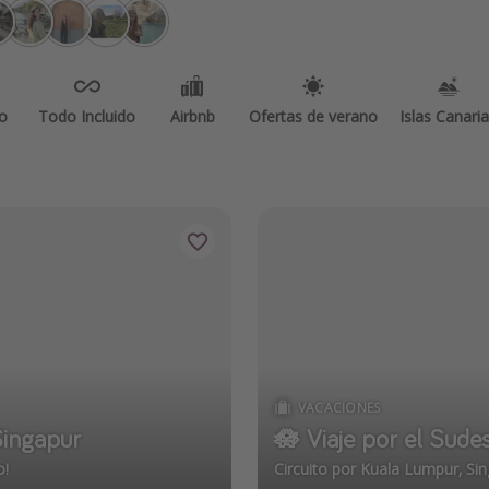
o
Todo Incluido
Airbnb
Ofertas de verano
Islas Canari
VACACIONES
Singapur
🪷 Viaje por el Sudes
o!
Circuito por Kuala Lumpur, Sing