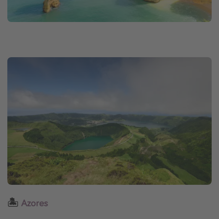
🏝
Azores