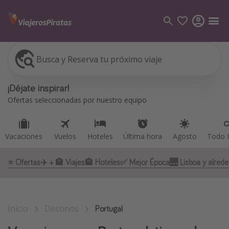
Busca y Reserva tu próximo viaje
Vacaciones
Vuelos
Hoteles
Última hora
Agosto
Todo I
Categorías
¡Déjate inspirar!
Vuelos
Ofertas seleccionadas por nuestro equipo
Hoteles
Viajes
Vacaciones
Vuelos
Hoteles
Última hora
Agosto
Todo I
Cruceros
⭐️ Ofertas
✈️ + 🏨 Viajes
🏨 Hoteles
✅ Mejor Época
🌉 Lisboa y alred
Destinos
Todos los destinos
Inicio
Destinos
Tenerife
Portugal
Grecia