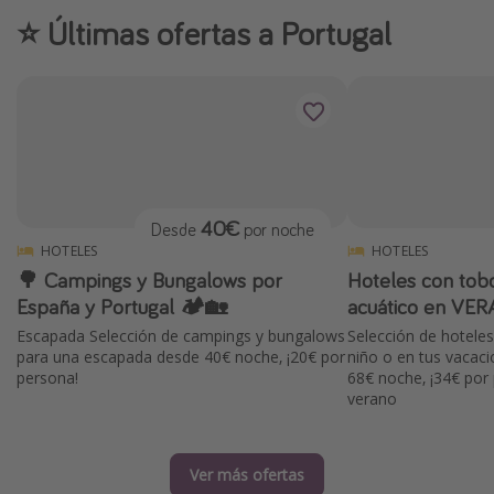
⭐️ Últimas ofertas a Portugal
Vacaciones de Playa
Viajes para singles
Escapadas románticas
Más temas
Trabajar en el extranjero
40€
Desde
por noche
Cruceros por el Mediterráneo
HOTELES
HOTELES
Hoteles más hot de España
🌳 Campings y Bungalows por
Hoteles con tob
España y Portugal 🏕️🏡
acuático en VE
Guía de equipaje de mano
Escapada Selección de campings y bungalows
Selección de hotele
Parques de atracciones
para una escapada desde 40€ noche, ¡20€ por
niño o en tus vacac
persona!
68€ noche, ¡34€ por
Viaja con musicales
verano
El Rey León el musical
Harry Potter en Londres y otros destinos
Ver más ofertas
Eventos deportivos