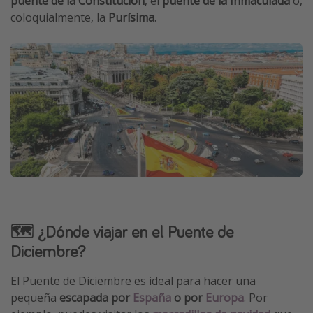
puente de la Constitución
, el
puente de la Inmaculada
o,
coloquialmente, la
Purísima
.
🗺️ ¿Dónde viajar en el Puente de
Diciembre?
El Puente de Diciembre es ideal para hacer una
pequeña
escapada por
España
o por
Europa
. Por