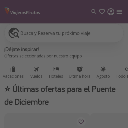
Busca y Reserva tu próximo viaje
Vacaciones
Vuelos
Hoteles
Última hora
Agosto
Todo I
Categorías
¡Déjate inspirar!
Vuelos
Ofertas seleccionadas por nuestro equipo
Hoteles
Viajes
Vacaciones
Vuelos
Hoteles
Última hora
Agosto
Todo I
Cruceros
⭐️ Últimas ofertas para el Puente
Destinos
de Diciembre
Todos los destinos
Tenerife
Grecia