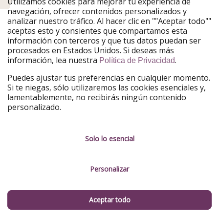
Utilizamos cookies para mejorar tu experiencia de
da a los más pequeños un puente de 4 días, del sábado
navegación, ofrecer contenidos personalizados y
5 al martes 8. Conviene confirmarlo con el calendario
analizar nuestro tráfico. Al hacer clic en ""Aceptar todo""
oficial de tu comunidad, ya que no todas lo aplican igual.
aceptas esto y consientes que compartamos esta
información con terceros y que tus datos puedan ser
procesados en Estados Unidos. Si deseas más
¿Compensa viajar estos días o es mejor esperar a
información, lea nuestra
.
Política de Privacidad
Navidad?
Puedes ajustar tus preferencias en cualquier momento.
Compensa, y bastante: viajar en el puente de diciembre
Si te niegas, sólo utilizaremos las cookies esenciales y,
lamentablemente, no recibirás ningún contenido
suele salir
más barato que las fechas navideñas
personalizado.
propiamente dichas, con menos aglomeración en
aeropuertos y destinos, y con las ciudades ya
ambientadas de Navidad sin que hayan empezado las
Solo lo esencial
vacaciones escolares grandes.
¿Se pueden visitar ya los mercadillos navideños en
Personalizar
estas fechas?
Sí, la mayoría de
mercados navideños europeos abren a
Aceptar todo
finales de noviembre
, así que a principios de diciembre