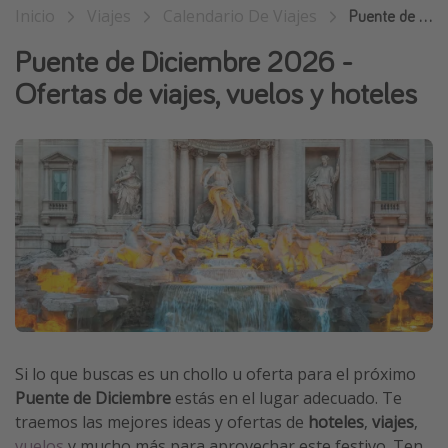
Inicio
Viajes
Calendario De Viajes
Puente de Diciembre
Vacaciones de Playa
Puente de Diciembre 2026 -
Viajes para singles
Ofertas de viajes, vuelos y hoteles
Escapadas románticas
Más temas
Trabajar en el extranjero
Cruceros por el Mediterráneo
Hoteles más hot de España
Guía de equipaje de mano
Parques de atracciones
Viaja con musicales
Si lo que buscas es un chollo u oferta para el próximo
El Rey León el musical
Puente de Diciembre
estás en el lugar adecuado. Te
Harry Potter en Londres y otros destinos
traemos las mejores ideas y ofertas de
hoteles
,
viajes
,
Eventos deportivos
vuelos
y mucho más para aprovechar este festivo. Ten