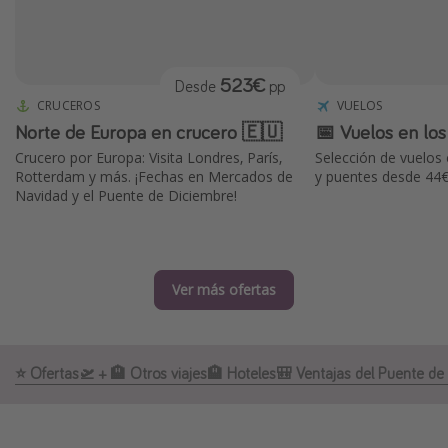
Marruecos
Islas Baleares
523€
Desde
pp
México
CRUCEROS
VUELOS
Tailandia
Norte de Europa en crucero 🇪🇺
📅 Vuelos en lo
Maldivas
Crucero por Europa: Visita Londres, París,
Selección de vuelos 
Rotterdam y más. ¡Fechas en Mercados de
y puentes desde 44€ 
Albania
Navidad y el Puente de Diciembre!
Inspiración para viajes
Camping
Ver más ofertas
Glamping
Viajes en tren
⭐️ Ofertas
🛫 + 🏨 Otros viajes
🏨 Hoteles
🎒 Ventajas del Puente de
Viajar sola como mujer
Ofertas para Vacaciones Activas
Viajes en familia