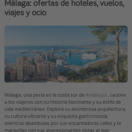
Málaga: ofertas de hoteles, vuelos,
Vacaciones de Playa
viajes y ocio
Viajes para singles
Escapadas románticas
Más temas
Trabajar en el extranjero
Cruceros por el Mediterráneo
Hoteles más hot de España
Guía de equipaje de mano
Parques de atracciones
Málaga, una perla en la costa sur de
Andalucía
, cautiva
a los viajeros con su historia fascinante y su estilo de
Viaja con musicales
vida mediterráneo. Explora su asombrosa arquitectura,
El Rey León el musical
su cultura vibrante y su exquisita gastronomía,
Harry Potter en Londres y otros destinos
mientras deambulas por sus encantadoras calles y te
maravillas con sus impresionantes vistas al mar.
Eventos deportivos