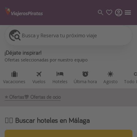
Busca y Reserva tu próximo viaje
Vacaciones
Vuelos
Hoteles
Última hora
Agosto
Todo I
Categorías
¡Déjate inspirar!
Vuelos
Ofertas seleccionadas por nuestro equipo
Hoteles
Viajes
Vacaciones
Vuelos
Hoteles
Última hora
Agosto
Todo I
Cruceros
⭐️ Ofertas
🎊 Ofertas de ocio
Destinos
Todos los destinos
🕵️‍♀️ Buscar hoteles en Málaga
Tenerife
Grecia