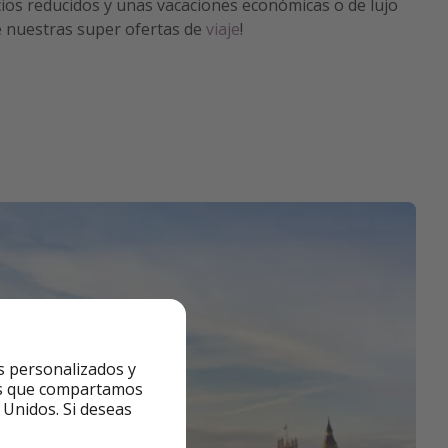
cios reducidos y unas vacaciones económicas o de lujo
 nuestras super ofertas de
viaje
!
s personalizados y
ntes que compartamos
 Unidos. Si deseas