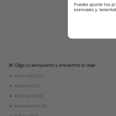
Puedes ajustar tus pr
esenciales y, lamenta
🛫 Elige tu aeropuerto y encuentra tu viaje
A Coruña (LCG)
Alicante (ALC)
Asturias (OVD)
Barcelona (BCN)