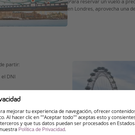
¡Para reservar un vuelo a pre
en Londres, aprovecha una de
e partir:
 el DNI
vacidad
ra mejorar tu experiencia de navegación, ofrecer contenido
ico. Al hacer clic en ""Aceptar todo"" aceptas esto y consie
 terceros y que tus datos puedan ser procesados en Estados
opea.
 nuestra
.
Política de Privacidad