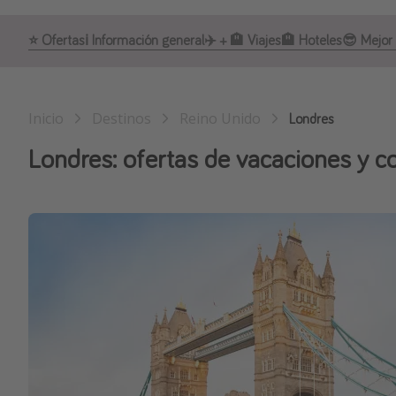
⭐️ Ofertas
ℹ️ Información general
✈️ + 🏨 Viajes
🏨 Hoteles
😎 Mejor
Inicio
Destinos
Reino Unido
Londres
Londres: ofertas de vacaciones y co