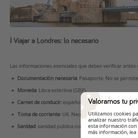
ℹ️ Viajar a Londres: lo necesario
Las informaciones esenciales que debes verificar antes d
Documentación necesaria
: Pasaporte. No se permite
Moneda
:
Libra esterlina (GBP)
Valoramos tu pri
Carnet de conducir:
español ok.
Utilizamos cookies pa
Toma de corriente
: UK. Necesario adaptados
analizar nuestro tráf
esta información con
Sanidad
: sanidad pública con la tarjeta sanitaria eur
más información, lea