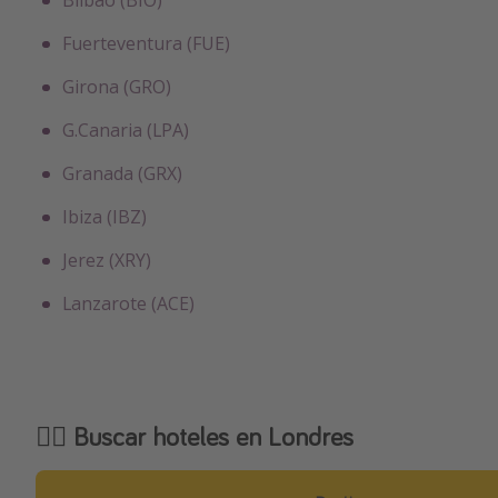
Bilbao (BIO)
Fuerteventura (FUE)
Girona (GRO)
G.Canaria (LPA)
Granada (GRX)
Ibiza (IBZ)
Jerez (XRY)
Lanzarote (ACE)
🕵️‍♀️ Buscar hoteles en Londres