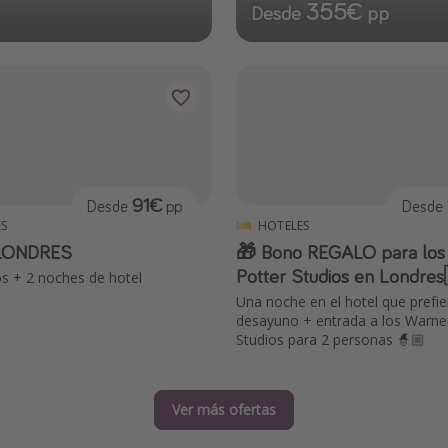
355€
Desde
pp
91€
Desde
pp
Desde
S
HOTELES
 LONDRES
🎁 Bono REGALO para los
Potter Studios en Londre
os + 2 noches de hotel
Una noche en el hotel que prefi
desayuno + entrada a los Warne
Studios para 2 personas 🧙🏼
Ver más ofertas