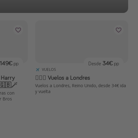
149€
34€
pp
Desde
pp
VUELOS
 Harry
💂🏼‍♀️ Vuelos a Londres
s🇬🇧🪄
Vuelos a Londres, Reino Unido, desde 34€ ida
y vuelta
eras con
r Bros