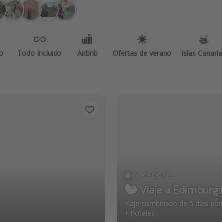
o
Todo Incluido
Airbnb
Ofertas de verano
Islas Canari
VACACIONES
🐿️ Viaje a Edimburg
Viaje combinado de 5 días po
+ hoteles