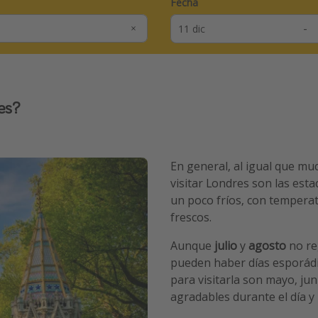
Fecha
-
es?
En general, al igual que m
visitar Londres son las esta
un poco fríos, con tempera
frescos.
Aunque
julio
y
agosto
no re
pueden haber días esporádic
para visitarla son mayo, ju
agradables durante el día y 