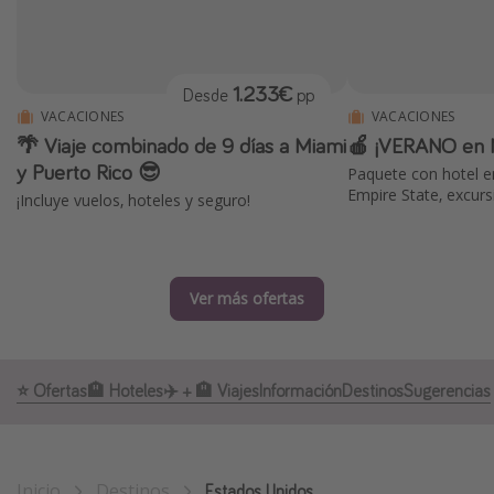
Marruecos
Islas Baleares
1.233€
Desde
pp
México
VACACIONES
VACACIONES
Tailandia
🌴 Viaje combinado de 9 días a Miami
🍎 ¡VERANO en 
Maldivas
y Puerto Rico 😎
Paquete con hotel e
Empire State, excursi
¡Incluye vuelos, hoteles y seguro!
Albania
Inspiración para viajes
Ver más ofertas
Camping
Glamping
Viajes en tren
⭐️ Ofertas
🏨 Hoteles
✈️ + 🏨 Viajes
Información
Destinos
Sugerencias
Viajar sola como mujer
Ofertas para Vacaciones Activas
Viajes en familia
Inicio
Destinos
Estados Unidos