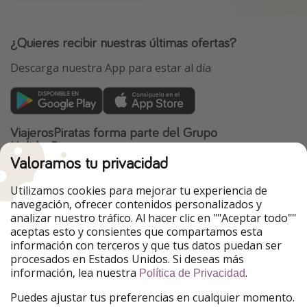
¿Quieres recibir nuestras últimas ofertas?
Descarga nuestra App para estar al día
ViajerosPiratas forma parte del Grupo
HolidayPirates
Valoramos tu privacidad
Nuestros mercados
Utilizamos cookies para mejorar tu experiencia de
PiratinViaggio
HolidayPirates
navegación, ofrecer contenidos personalizados y
VakantiePiraten
WakacyjniPiraci
analizar nuestro tráfico. Al hacer clic en ""Aceptar todo""
VoyagesPirates
Ferienpiraten
aceptas esto y consientes que compartamos esta
Urlaubspiraten
Urlaubspiraten
información con terceros y que tus datos puedan ser
TravelPirates
procesados en Estados Unidos. Si deseas más
información, lea nuestra
.
Nuestro grupo
Política de Privacidad
HolidayPirates Group
Puedes ajustar tus preferencias en cualquier momento.