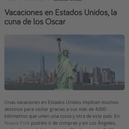
Vacaciones de Playa
Vacaciones en Estados Unidos, la
Viajes para singles
cuna de los Óscar
Escapadas románticas
Más temas
Trabajar en el extranjero
Cruceros por el Mediterráneo
Hoteles más hot de España
Guía de equipaje de mano
Parques de atracciones
Viaja con musicales
Unas vacaciones en Estados Unidos implican muchos
destinos para visitar gracias a sus más de 4.000
El Rey León el musical
kilómetros que unen una costa y otra de este país. En
Harry Potter en Londres y otros destinos
Nueva York
podréis ir de compras y en Los Ángeles,
Eventos deportivos