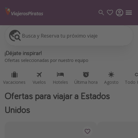
Busca y Reserva tu próximo viaje
Vacaciones
Vuelos
Hoteles
Última hora
Agosto
Todo I
Categorías
¡Déjate inspirar!
Vuelos
Ofertas seleccionadas por nuestro equipo
Hoteles
Viajes
Vacaciones
Vuelos
Hoteles
Última hora
Agosto
Todo I
Cruceros
Ofertas para viajar a Estados
Destinos
Unidos
Todos los destinos
Tenerife
Grecia