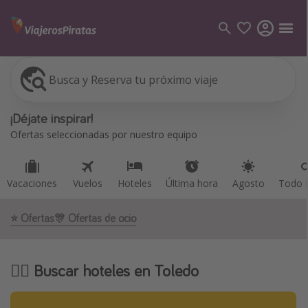
Busca y Reserva tu próximo viaje
Vacaciones
Vuelos
Hoteles
Última hora
Agosto
Todo I
Categorías
¡Déjate inspirar!
Vuelos
Ofertas seleccionadas por nuestro equipo
Hoteles
Viajes
Vacaciones
Vuelos
Hoteles
Última hora
Agosto
Todo I
Cruceros
⭐️ Ofertas
🎊 Ofertas de ocio
Destinos
Todos los destinos
🕵️‍♀️ Buscar hoteles en Toledo
Tenerife
Grecia