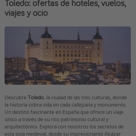
Toledo: ofertas de hoteles, vuelos,
Vacaciones de Playa
viajes y ocio
Viajes para singles
Escapadas románticas
Más temas
Trabajar en el extranjero
Cruceros por el Mediterráneo
Hoteles más hot de España
Guía de equipaje de mano
Parques de atracciones
Descubre
Toledo
, la ciudad de las tres culturas, donde
la historia cobra vida en cada callejuela y monumento.
Viaja con musicales
Un destino fascinante en España que ofrece un viaje
El Rey León el musical
único a través de su rico patrimonio cultural y
Harry Potter en Londres y otros destinos
arquitectónico. Explora con nosotros los secretos de
esta joya medieval, desde su impresionante Alcázar
Eventos deportivos