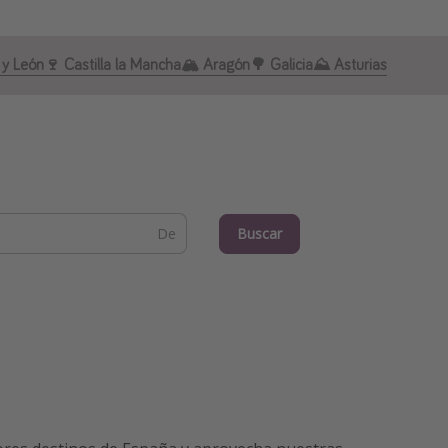
a y León
🍷 Castilla la Mancha
🏔️ Aragón
🌳 Galicia
⛰️ Asturias
Buscar