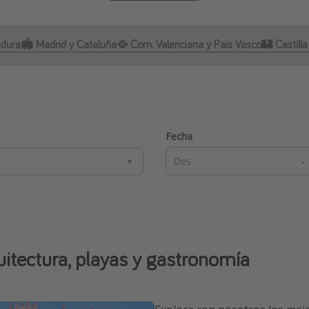
adura
🏟️ Madrid y Cataluña
🥘 Com. Valenciana y Pais Vasco
🏰 Castill
Fecha
-
uitectura, playas y gastronomía