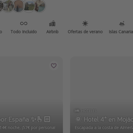
o
Todo Incluido
Airbnb
Ofertas de verano
Islas Canari
HOTELES
a por España ✨🫰🏻
🌞 Hotel 4* en Mojá
114€ noche, ¡57€ por persona!
Escapada a la costa de Almerí