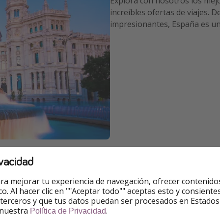
Explora con nosotros los mej
increíbles ofertas de viajes. 
impresionantes, España es un 
vacidad
no cautivador que combina una rica historia, una cultura úni
s cosmopolitas o explores sus asombrosos paisajes naturale
ra mejorar tu experiencia de navegación, ofrecer contenido
ico. Al hacer clic en ""Aceptar todo"" aceptas esto y consie
 terceros y que tus datos puedan ser procesados en Estados
oli llena de historia, impresionante arquitectura y una vib
 nuestra
.
Política de Privacidad
arquitecto Antoni Gaudí.