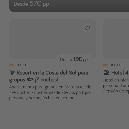
57€
Desde
pp
13€
Desde
pp
HOTELES
HOTELES
🌞 Resort en la Costa del Sol para
🏖️ Hotel 
grupos 🐟 ¡7 noches!
Hotel en Isla
persona ¡Tam
Apartamento para grupos en Manilva desde
Pensión Comp
49€ noche, 7 noches desde 86€ pp, ¡13€ por
persona y noche, fechas en verano!