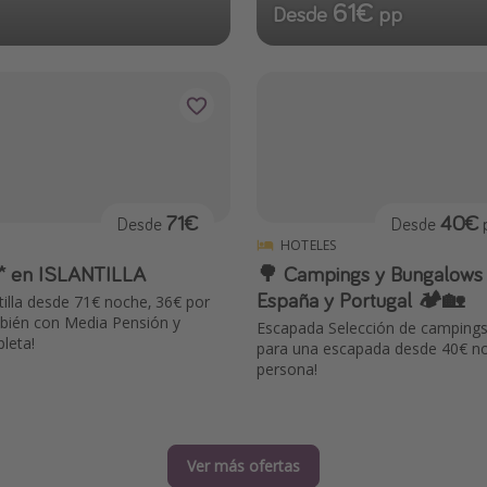
61€
Desde
pp
71€
40€
Desde
Desde
p
HOTELES
4* en ISLANTILLA
🌳 Campings y Bungalows
España y Portugal 🏕️🏡
ntilla desde 71€ noche, 36€ por
bién con Media Pensión y
Escapada Selección de camping
leta!
para una escapada desde 40€ no
persona!
Ver más ofertas