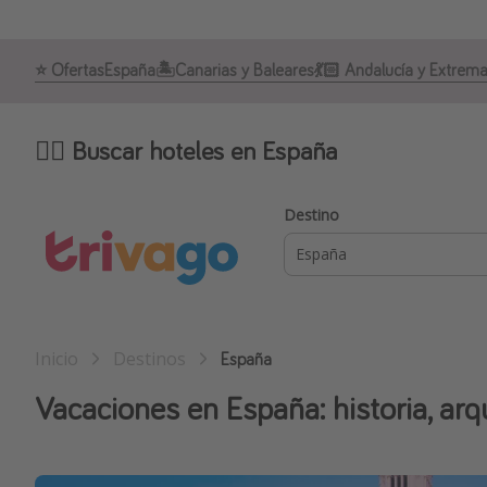
⭐️ Ofertas
España
🏝️Canarias y Baleares
💃🏻 Andalucía y Extrem
🕵️‍♀️ Buscar hoteles en España
Destino
Inicio
Destinos
España
Vacaciones en España: historia, arq