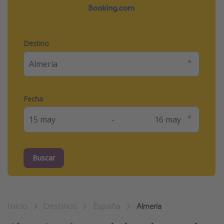
Marruecos
Islas Baleares
Destino
México
Tailandia
Maldivas
Albania
Fecha
-
Inspiración para viajes
Camping
Glamping
Buscar
Viajes en tren
Viajar sola como mujer
Ofertas para Vacaciones Activas
Inicio
Destinos
España
Almería
Viajes en familia