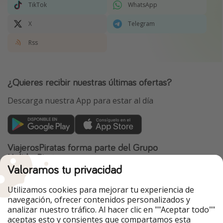
TikTok
WhatsApp
X
Telegram
Rss
¿Quieres recibir nuestras últimas ofertas?
Descarga nuestra App para estar al día
ViajerosPiratas forma parte del Grupo
HolidayPirates
Valoramos tu privacidad
Nuestros mercados
Utilizamos cookies para mejorar tu experiencia de
PiratinViaggio
HolidayPirates
navegación, ofrecer contenidos personalizados y
VakantiePiraten
WakacyjniPiraci
analizar nuestro tráfico. Al hacer clic en ""Aceptar todo""
VoyagesPirates
Ferienpiraten
aceptas esto y consientes que compartamos esta
Urlaubspiraten
Urlaubspiraten