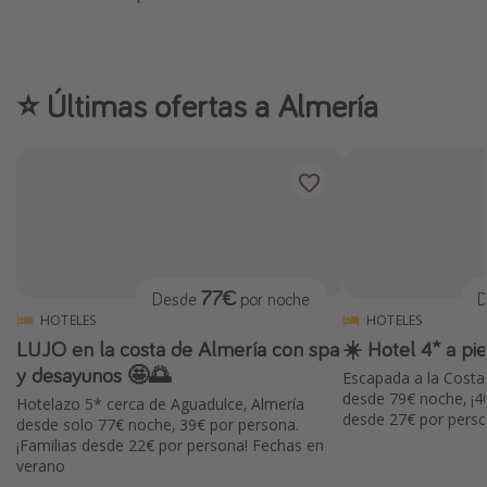
⭐️ Últimas ofertas a Almería
77€
Desde
por noche
D
HOTELES
HOTELES
LUJO en la costa de Almería con spa
☀️ Hotel 4* a pi
y desayunos 🤩🌅
Escapada a la Costa
desde 79€ noche, ¡4
Hotelazo 5* cerca de Aguadulce, Almería
desde 27€ por pers
desde solo 77€ noche, 39€ por persona.
¡Familias desde 22€ por persona! Fechas en
verano