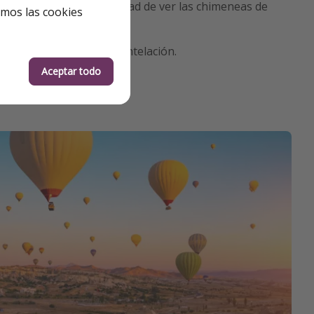
ico, dándote la posibilidad de ver las chimeneas de
emos las cookies
periencia, reserva con antelación.
Aceptar todo