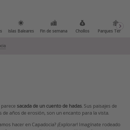
as
Islas Baleares
Fin de semana
Chollos
Parques Temátic
cia
, parece
sacada de un cuento de hadas
. Sus paisajes de
de años de erosión, son un encanto para la vista.
mos hacer en Capadocia? ¡Explorar! Imagínate rodeado