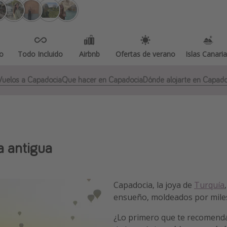
o
Todo Incluido
Airbnb
Ofertas de verano
Islas Canari
Vuelos a Capadocia
Que hacer en Capadocia
Dónde alojarte en Capado
a antigua
Capadocia, la joya de
Turquía
ensueño, moldeados por miles 
¿Lo primero que te recomenda