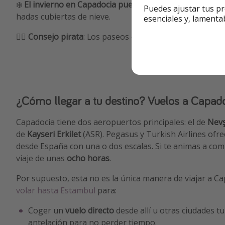
❄️
El invierno en Capadocia puede ser frío, con tempera
Puedes ajustar tus pr
hadas cubiertas de nieve.
esenciales y, lamenta
🏴‍☠️
Consejo pirata
: Los paseos en globo aerostático son
¿Cómo llegar a tu destino? Vuelos a Capad
Capadocia tiene dos aeropuertos principales: el de
Nevş
de
Kayseri Erkilet
(ASR). Pegasus y Turkish Airlines ofr
desde España con una o dos escalas. Si te animas a comp
viaje de unas
ocho horas
.
Por supuesto, esta no es la única manera de viajar a 
volar hasta Estambul
para:
Coger un
vuelo directo
desde allí u otras ciudades t
antelación para no perder tiempo.