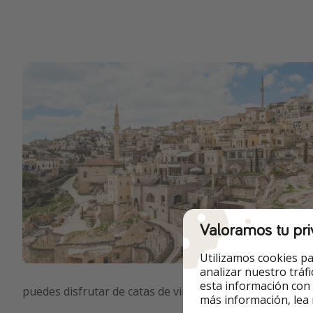
Valoramos tu pri
Utilizamos cookies pa
analizar nuestro tráf
esta información con
puedes disfrutar de catas de vinos locales en los viñedos
más información, lea