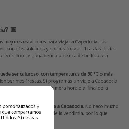
ia? 📅
as mejores estaciones para viajar a Capadocia
. Las
, con días soleados y noches frescas. Tras las lluvias
arecen florecer, añadiendo un extra de belleza a la
uede ser caluroso, con temperaturas de 30 °C o más
.
len ser más frescas. Si programas un viaje a Capadocia
 actividades y paseos a primera hora o al final de la
s más calurosas del día.
s personalizados y
pendo para hacer un viaje a Capadocia
. No hace mucho
ntes que compartamos
Además, es la temporada de la vendimia, por lo que
 Unidos. Si deseas