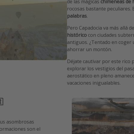
de las mágicas
chimeneas de 
rocosas bastante peculiares. 
palabras
.
Pero Capadocia va más allá de
histórico
con ciudades subterr
antiguos. ¿Tentado en coger 
ahorrar un montón.
Déjate cautivar por este rico 
explorar los vestigios del pas
aerostático en pleno amanece
vacaciones inigualables.
🇷
 sus asombrosas
formaciones son el