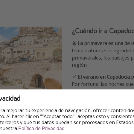
¿Cuándo ir a Capadoc
🐝
La primavera es una de l
temperaturas son agradables
primaverales, los paisajes p
región.
🌞
El verano en Capadocia p
Por fortuna, las noches sue
para el verano, planifica las
vacidad
tarde. Así, evitarás las hora
ra mejorar tu experiencia de navegación, ofrecer contenido
🍂
El otoño también es estu
ico. Al hacer clic en ""Aceptar todo"" aceptas esto y consie
calor. Tampoco tanto frío. 
 terceros y que tus datos puedan ser procesados en Estados
 de la región.
 nuestra
.
Política de Privacidad