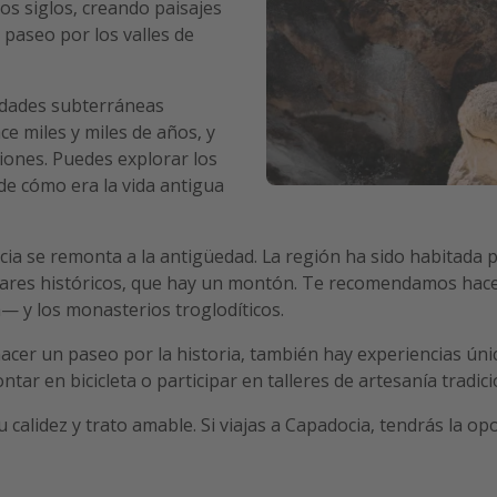
los siglos, creando paisajes
 paseo por los valles de
iudades subterráneas
ce miles y miles de años, y
siones. Puedes explorar los
de cómo era la vida antigua
cia se remonta a la antigüedad. La región ha sido habitada po
lugares históricos, que hay un montón. Te recomendamos hac
— y los monasterios troglodíticos.
hacer un paseo por la historia, también hay experiencias ún
tar en bicicleta o participar en talleres de artesanía tradic
 calidez y trato amable. Si viajas a Capadocia, tendrás la o