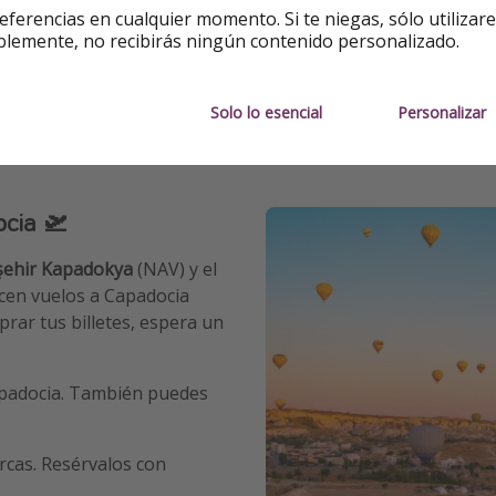
turas de 0 °C o menos
. Sin embargo, viene con un encanto ún
eferencias en cualquier momento. Si te niegas, sólo utilizar
blemente, no recibirás ningún contenido personalizado.
 muy populares durante el verano. Si te apetece vivir esta ex
Solo lo esencial
Personalizar
ocia 🛫
ehir Kapadokya
(NAV) y el
ecen vuelos a Capadocia
rar tus billetes, espera un
Capadocia. También puedes
urcas. Resérvalos con