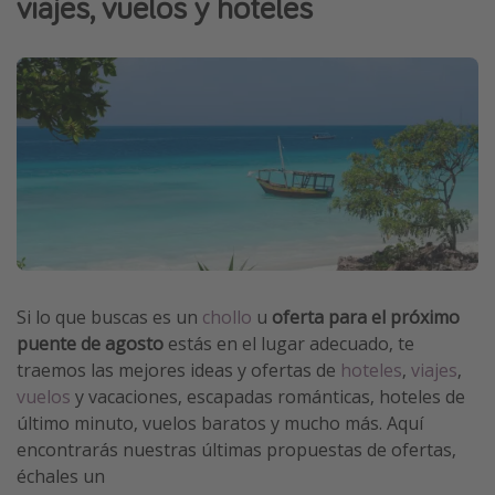
viajes, vuelos y hoteles
Vacaciones de Playa
Viajes para singles
Escapadas románticas
Más temas
Trabajar en el extranjero
Cruceros por el Mediterráneo
Hoteles más hot de España
Guía de equipaje de mano
Si lo que buscas es un
chollo
u
oferta para el próximo
puente de agosto
estás en el lugar adecuado, te
Parques de atracciones
traemos las mejores ideas y ofertas de
hoteles
,
viajes
,
Viaja con musicales
vuelos
y vacaciones, escapadas románticas, hoteles de
El Rey León el musical
último minuto, vuelos baratos y mucho más. Aquí
encontrarás nuestras últimas propuestas de ofertas,
Harry Potter en Londres y otros destinos
échales un
Eventos deportivos