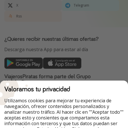
X
Telegram
Rss
¿Quieres recibir nuestras últimas ofertas?
Descarga nuestra App para estar al día
ViajerosPiratas forma parte del Grupo
HolidayPirates
Valoramos tu privacidad
Nuestros mercados
Utilizamos cookies para mejorar tu experiencia de
PiratinViaggio
HolidayPirates
navegación, ofrecer contenidos personalizados y
VakantiePiraten
WakacyjniPiraci
analizar nuestro tráfico. Al hacer clic en ""Aceptar todo""
VoyagesPirates
Ferienpiraten
aceptas esto y consientes que compartamos esta
Urlaubspiraten
Urlaubspiraten
información con terceros y que tus datos puedan ser
TravelPirates