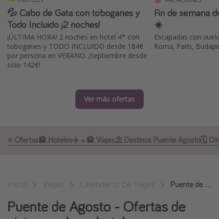
💦 Cabo de Gata con toboganes y
Fin de semana d
Marruecos
Todo Incluido ¡2 noches!
☀️
Islas Baleares
¡ÚLTIMA HORA! 2 noches en hotel 4* con
Escapadas con vuelo
México
toboganes y TODO INCLUIDO desde 184€
Roma, París, Budap
por persona en VERANO. ¡Septiembre desde
Tailandia
solo 142€!
Maldivas
Albania
Ver más ofertas
Inspiración para viajes
Camping
⭐️ Ofertas
🏨 Hoteles
✈️ + 🏨 Viajes
⛱️ Destinos Puente Agosto
🗓 Ot
Glamping
Viajes en tren
Inicio
Viajes
Calendario De Viajes
Viajar sola como mujer
Puente de Agosto
Ofertas para Vacaciones Activas
Puente de Agosto - Ofertas de
Viajes en familia