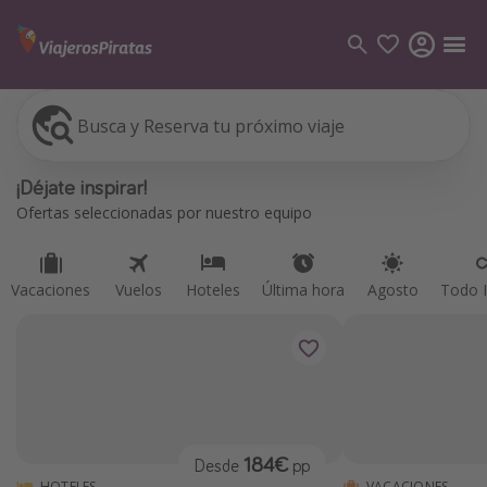
Busca y Reserva tu próximo viaje
Vacaciones
Vuelos
Hoteles
Última hora
Agosto
Todo I
Categorías
¡Déjate inspirar!
Vuelos
Ofertas seleccionadas por nuestro equipo
Hoteles
Viajes
Vacaciones
Vuelos
Hoteles
Última hora
Agosto
Todo I
Cruceros
Destinos
Todos los destinos
Tenerife
184€
Desde
pp
Grecia
HOTELES
VACACIONES