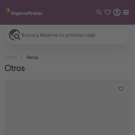
Busca y Reserva tu próximo viaje
Categorías
Vuelos
Inicio
Varios
Hoteles
Otros
Viajes
Cruceros
Destinos
Todos los destinos
Tenerife
Grecia