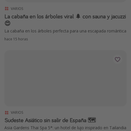
Marruecos
VARIOS
La cabaña en los árboles viral 🌲 con sauna y jacuzzi
Islas Baleares
😍
México
La cabaña en los árboles perfecta para una escapada romántica
Tailandia
hace 15 horas
Maldivas
Albania
Inspiración para viajes
Camping
Glamping
Viajes en tren
Viajar sola como mujer
VARIOS
Sudeste Asiático sin salir de España 🗺
Ofertas para Vacaciones Activas
Asia Gardens Thai Spa 5*: un hotel de lujo inspirado en Tailandia
Viajes en familia