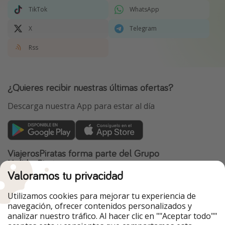
TikTok
WhatsApp
X
Telegram
Rss
¿Quieres recibir nuestras últimas ofertas?
Descarga nuestra App para estar al día
ViajerosPiratas forma parte del Grupo
HolidayPirates
Valoramos tu privacidad
Nuestros mercados
Utilizamos cookies para mejorar tu experiencia de
PiratinViaggio
HolidayPirates
navegación, ofrecer contenidos personalizados y
VakantiePiraten
WakacyjniPiraci
analizar nuestro tráfico. Al hacer clic en ""Aceptar todo""
VoyagesPirates
Ferienpiraten