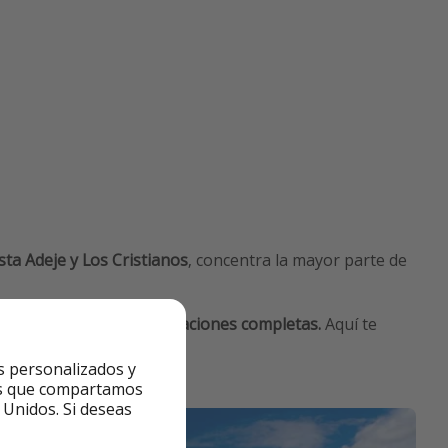
ta Adeje y Los Cristianos
, concentra la mayor parte de
onómicas para unas vacaciones completas.
Aquí te
s personalizados y
ntes que compartamos
 Unidos. Si deseas