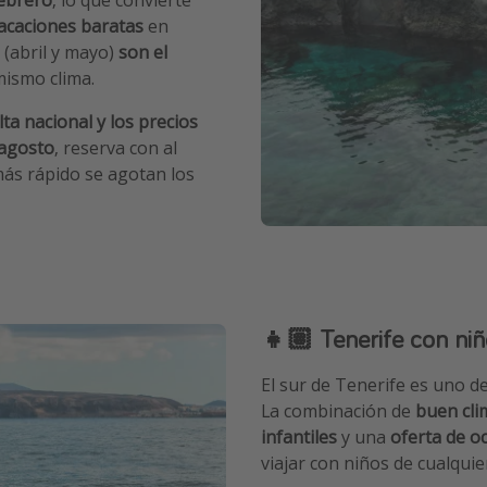
acaciones baratas
en
(abril y mayo)
son el
mismo clima.
ta nacional y los precios
 agosto
, reserva con al
más rápido se agotan los
👧🏽 Tenerife con ni
El sur de Tenerife es uno d
La combinación de
buen cli
infantiles
y una
oferta de o
viajar con niños de cualquie