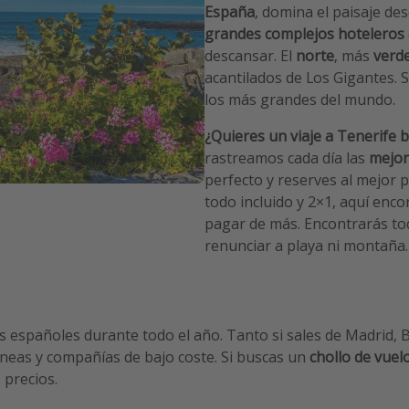
España
, domina el paisaje des
grandes complejos hoteleros
descansar. El
norte
, más
verde
acantilados de Los Gigantes. S
los más grandes del mundo.
¿Quieres un viaje a Tenerife 
rastreamos cada día las
mejor
perfecto y reserves al mejor p
todo incluido y 2×1, aquí enc
pagar de más. Encontrarás tod
renunciar a playa ni montaña.
 españoles durante todo el año. Tanto si sales de Madrid, Ba
íneas y compañías de bajo coste.
Si buscas un
chollo de vuel
 precios.