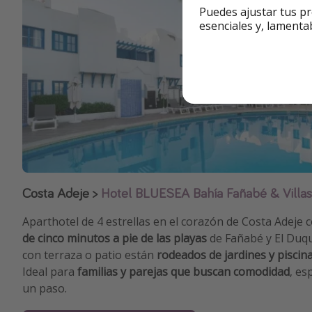
Puedes ajustar tus pr
esenciales y, lamenta
Costa Adeje
>
Hotel BLUESEA Bahía Fañabé & Villas
Aparthotel de 4 estrellas en el corazón de Costa Adeje 
de cinco minutos a pie de las playas
de Fañabé y El Duq
con terraza o patio están
rodeados de jardines y piscin
Ideal para
familias y parejas que buscan comodidad
, es
un paso.