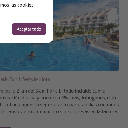
emos las cookies
Aceptar todo
ark Fun Lifestyle Hotel
rellas, a 2 km del Siam Park. El
todo incluido
cubre
 animación diurna y nocturna.
Piscinas, toboganes, club
hotel una apuesta segura tanto para familias con niños
escanso y entretenimiento sin sorpresas en la factura