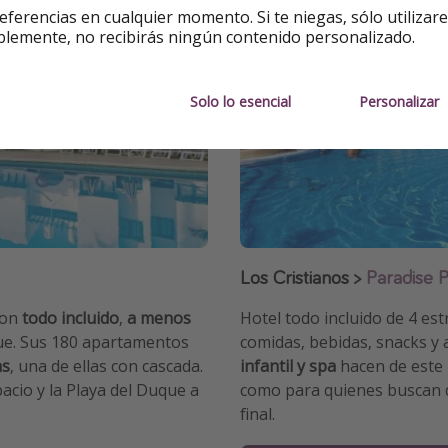
eferencias en cualquier momento. Si te niegas, sólo utilizar
blemente, no recibirás ningún contenido personalizado.
Solo lo esencial
Personalizar
Los Cristianos
>
Paradise P
con
todo incluido
,
a menos
Hotel todo incluido de 4 est
ue. Sus 180 apartamentos
comidas, bebidas, snacks y
as
, una de ellas con cascada.
infantil y spa
hacen de este 
pacio y la Playa del Duque a
como para quienes buscan d
final.