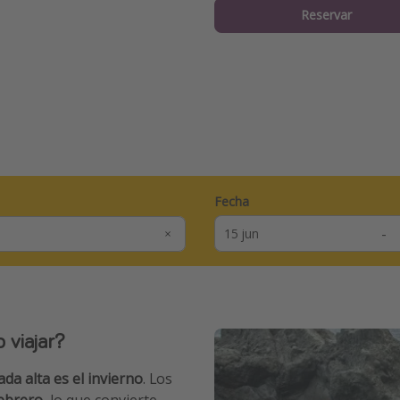
Reservar
Fecha
-
 viajar?
da alta es el invierno
. Los
febrero
, lo que convierte