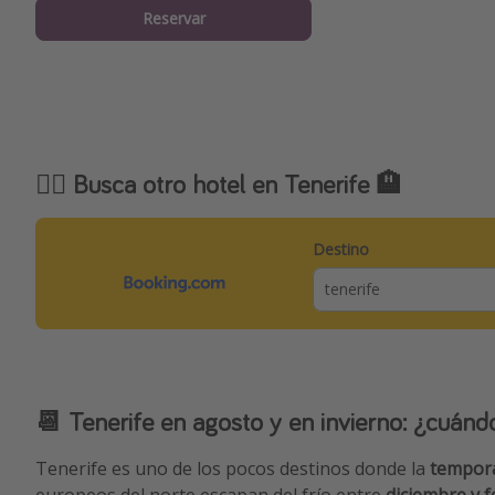
Reservar
🕵️‍♂️ Busca otro hotel en Tenerife 🏨
Destino
📆 Tenerife en agosto y en invierno: ¿cuándo
Tenerife es uno de los pocos destinos donde la
tempora
europeos del norte escapan del frío entre
diciembre y 