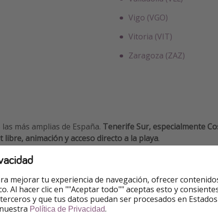
Vigo (VGO)
Vitoria (VIT)
Zaragoza (ZAZ)
 las más amplias de España.
Tenerife Sur, especialmente Cos
t libre, animación y acceso directo a la playa
.
vacidad
a media, lo que los convierte en una de las
opciones más ec
ra mejorar tu experiencia de navegación, ofrecer contenido
ico. Al hacer clic en ""Aceptar todo"" aceptas esto y consie
 terceros y que tus datos puedan ser procesados en Estados
 nuestra
.
Política de Privacidad