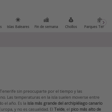
as
Islas Baleares
Fin de semana
Chollos
Parques Temátic
Tenerife sin preocuparte por el tiempo y las
ino. Las temperaturas en la isla suelen moverse entre
o el año. Es la
isla más grande del archipiélago canario
Europa, y no es casualidad. El
Teide
, el
pico más alto de