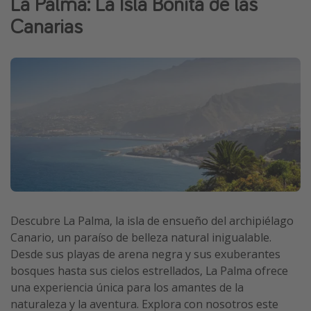
La Palma: La Isla Bonita de las
Marruecos
Canarias
Islas Baleares
México
Tailandia
Maldivas
Albania
Inspiración para viajes
Camping
Glamping
Descubre La Palma, la isla de ensueño del archipiélago
Canario, un paraíso de belleza natural inigualable.
Viajes en tren
Desde sus playas de arena negra y sus exuberantes
Viajar sola como mujer
bosques hasta sus cielos estrellados, La Palma ofrece
Ofertas para Vacaciones Activas
una experiencia única para los amantes de la
naturaleza y la aventura. Explora con nosotros este
Viajes en familia