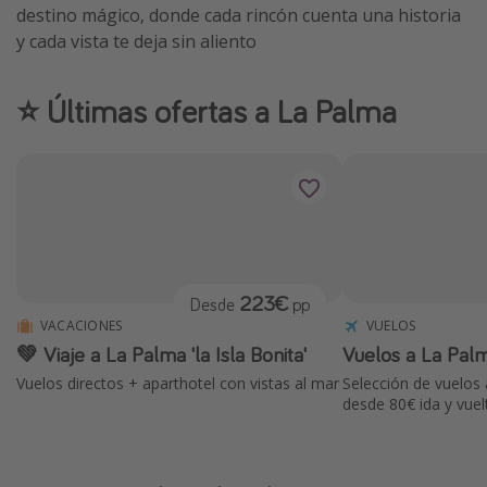
destino mágico, donde cada rincón cuenta una historia
Vacaciones de Playa
y cada vista te deja sin aliento
Viajes para singles
Escapadas románticas
⭐️ Últimas ofertas a La Palma
Más temas
Trabajar en el extranjero
Cruceros por el Mediterráneo
Hoteles más hot de España
223€
Desde
pp
Guía de equipaje de mano
VACACIONES
VUELOS
Parques de atracciones
💚 Viaje a La Palma 'la Isla Bonita'
Vuelos a La Pal
Viaja con musicales
Vuelos directos + aparthotel con vistas al mar
Selección de vuelos 
desde 80€ ida y vuel
El Rey León el musical
Harry Potter en Londres y otros destinos
Eventos deportivos