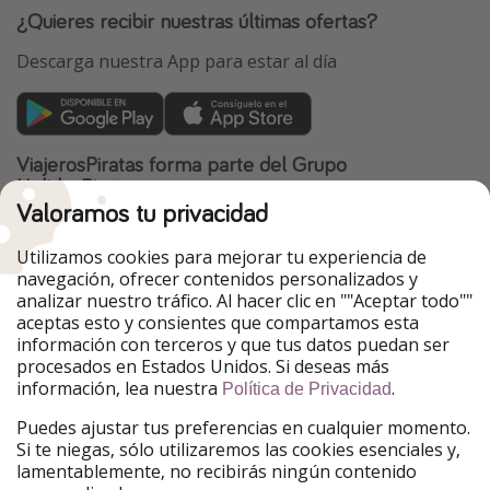
¿Quieres recibir nuestras últimas ofertas?
Descarga nuestra App para estar al día
ViajerosPiratas forma parte del Grupo
HolidayPirates
Valoramos tu privacidad
Nuestros mercados
Utilizamos cookies para mejorar tu experiencia de
PiratinViaggio
HolidayPirates
navegación, ofrecer contenidos personalizados y
VakantiePiraten
WakacyjniPiraci
analizar nuestro tráfico. Al hacer clic en ""Aceptar todo""
VoyagesPirates
Ferienpiraten
aceptas esto y consientes que compartamos esta
Urlaubspiraten
Urlaubspiraten
información con terceros y que tus datos puedan ser
TravelPirates
procesados en Estados Unidos. Si deseas más
información, lea nuestra
.
Nuestro grupo
Política de Privacidad
HolidayPirates Group
Puedes ajustar tus preferencias en cualquier momento.
Si te niegas, sólo utilizaremos las cookies esenciales y,
Conócenos mejor
Información legal
lamentablemente, no recibirás ningún contenido