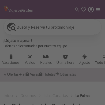
Busca y Reserva tu próximo viaje
Vacaciones
Vuelos
Hoteles
Última hora
Agosto
Todo I
Categorías
¡Déjate inspirar!
Vuelos
Ofertas seleccionadas por nuestro equipo
Hoteles
Viajes
Vacaciones
Vuelos
Hoteles
Última hora
Agosto
Todo I
Cruceros
⭐️ Ofertas
✈️ + 🏨 Viajes
🏨 Hoteles
🌴 Otras islas
Destinos
Todos los destinos
Inicio
Destinos
Islas Canarias
Tenerife
La Palma
Grecia