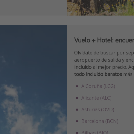
Vuelo + Hotel: encuen
Olvídate de buscar por sep
aeropuerto de salida y en
incluido
al mejor precio. A
todo incluido baratos
más 
A Coruña (LCG)
Alicante (ALC)
Asturias (OVD)
Barcelona (BCN)
Bilbao (BIO)