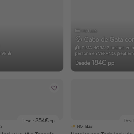
HOTELES
💦 Cabo de Gata con
¡ÚLTIMA HORA! 2 noches en 
IVE 🍝
persona en VERANO. ¡Septiem
184€
Desde
pp
254€
Desde
pp
Des
S
HOTELES