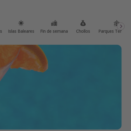
as
Islas Baleares
Fin de semana
Chollos
Parques Temátic