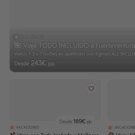
VACACIONES
🌺 Viaje TODO INCLUIDO a Fuerteventura
Vuelos + 3 a 7 noches en aparthotel con régimen ALL INCLUS
243€
Desde
pp
189€
Desde
pp
VACACIONES
VACACIONE