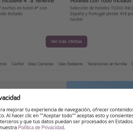
l Inclusive 4* a Tenerife
Hoteles con Todo Incluido
7 noches en hotel 4* con
Selección de hoteles TODO INC
do Incluido
España y Portugal ¡desde 41€ po
noche!
Ver más ofertas
inos
Caribe
Islas Canarias
Islas Baleares
Vacaciones en familia
luido en 2 clics
vacidad
 la costa que más te
ra mejorar tu experiencia de navegación, ofrecer contenido
n segundos. Desde la Costa
ico. Al hacer clic en ""Aceptar todo"" aceptas esto y consie
 terceros y que tus datos puedan ser procesados en Estados
ón de playa perfecto para
 nuestra
.
Política de Privacidad
y reserva
hoteles todo