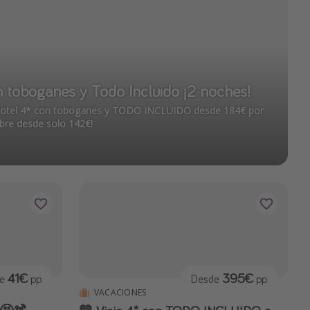
 toboganes y Todo Incluido ¡2 noches!
hotel 4* con toboganes y TODO INCLUIDO desde 184€ por
bre desde solo 142€!
41€
395€
de
pp
Desde
pp
VACACIONES