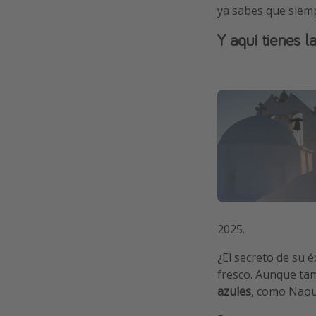
ya sabes que siemp
Y aquí tienes l
2025.
¿El secreto de su 
fresco. Aunque ta
azules
, como Naous