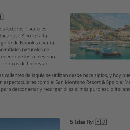
🇹
s lectores: “Isquia es
earios”. Y no le falta
el golfo de Nápoles cuenta
nantiales naturales de
lrededor de los cuales han
 centros de bienestar.
 calientes de Isquia se utilizan desde hace siglos, y hoy pu
an espectaculares como el San Montano Resort & Spa o el M
para desconectar y recargar pilas al más puro estilo italiano
5. Islas Fiyi 🇫🇯