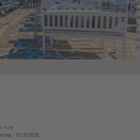
g
M
l
y
a
f
e
O POR
arrow
·
31/7/2025