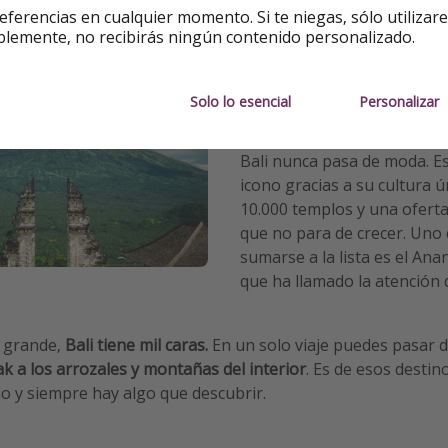
en de otro planeta… ¡una pasada para los más aventureros!
eferencias en cualquier momento. Si te niegas, sólo utilizar
blemente, no recibirás ningún contenido personalizado.
Solo lo esencial
Personalizar
3. Bali, Indonesia 🇮🇩
Bali nunca pasa de moda. Es
icono gracias a su cultura ú
10.000 templos y una ofert
que no para de crecer. Uno 
sumarse a la lista es el Ana
que ha llamado la atención 
 grande,
Bali tiene mil caras.
En un solo viaje puedes pasar d
 a los arrozales y montañas del interior
. Es de esos desti
llo y siempre hay algo que descubrir.