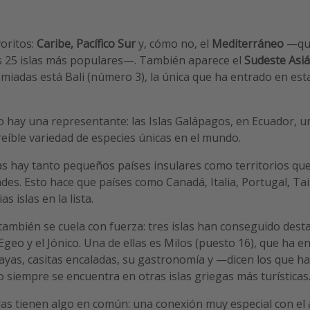
oritos:
Caribe, Pacífico Sur
y, cómo no, el
Mediterráneo
—que
s 25 islas más populares—. También aparece el
Sudeste Asiá
emiadas está Bali (número 3), la única que ha entrado en esta
o hay una representante: las Islas Galápagos, en Ecuador, u
eíble variedad de especies únicas en el mundo.
as hay tanto pequeños países insulares como territorios qu
es. Esto hace que países como Canadá, Italia, Portugal, Tai
s islas en la lista.
también se cuela con fuerza: tres islas han conseguido desta
Egeo y el Jónico. Una de ellas es Milos (puesto 16), que ha 
layas, casitas encaladas, su gastronomía y —dicen los que 
o siempre se encuentra en otras islas griegas más turísticas
as tienen algo en común: una conexión muy especial con el a