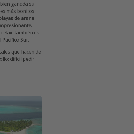
e bien ganada su
res más bonitos
playas de arena
impresionante.
y relax: también es
 Pacífico Sur.
ocales que hacen de
o: difícil pedir