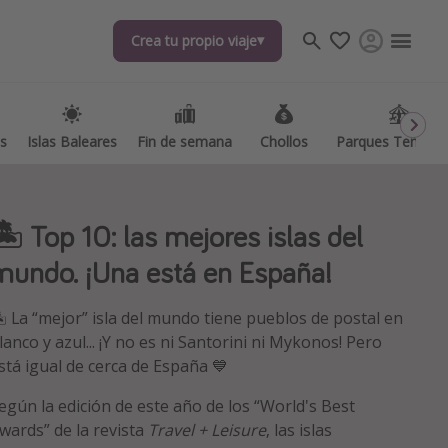
Crea tu propio viaje
Crea tu propio viaje
as
as
Islas Baleares
Islas Baleares
Fin de semana
Fin de semana
Chollos
Chollos
Parques Temátic
Parques Temátic
🏝️ Top 10: las mejores islas del
mundo. ¡Una está en España!
️ La “mejor” isla del mundo tiene pueblos de postal en
os destinos
lanco y azul... ¡Y no es ni Santorini ni Mykonos! Pero
stá igual de cerca de España 💙
egún la edición de este año de los “World's Best
wards” de la revista
Travel + Leisure
, las islas