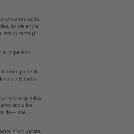
 concentra nada
tico
, donde entre
 lista durante ¡11
n archipiélago
e forman parte de
landia o Estados
car entre las miles
enamorado a los
han ido— una
.
gua. Y eso, pirata,