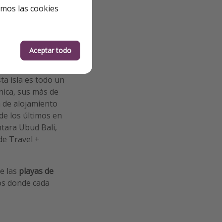
emos las cookies
Aceptar todo
ta isla es todo un
nica, sus más de
a de alojamiento
de los últimos en
ntara Ubud Bali,
de Travel +
e las
playas de
nos donde cada