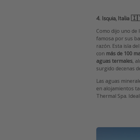
4. Isquia, Italia 🇮
Como dijo uno de lo
famosa por sus baln
razón. Esta isla d
con
más de 100 ma
aguas termales
, a
surgido decenas de
Las aguas minerales
en alojamientos t
Thermal Spa. Ideal 