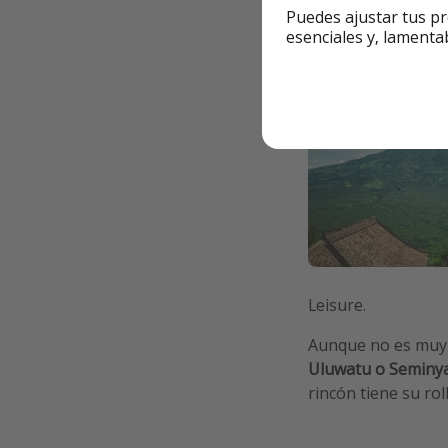
paisajes que parec
Puedes ajustar tus pr
esenciales y, lamenta
Leisure.
Aunque no es muy
Uluwatu o Seminyak
rincón tiene su ro