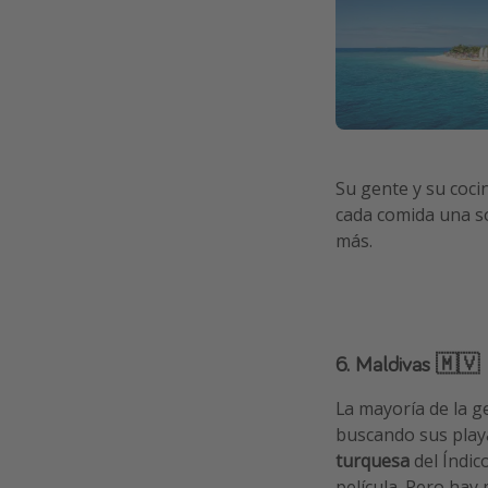
Su gente y su cocin
cada comida una sor
más.
6. Maldivas 🇲🇻
La mayoría de la g
buscando sus play
turquesa
del Índic
película. Pero hay