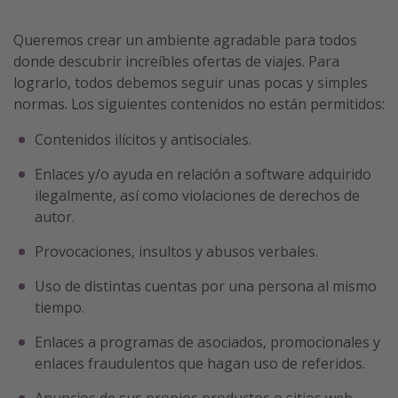
Marruecos
Queremos crear un ambiente agradable para todos
Islas Baleares
donde descubrir increíbles ofertas de viajes. Para
México
lograrlo, todos debemos seguir unas pocas y simples
normas. Los siguientes contenidos no están permitidos:
Tailandia
Maldivas
Contenidos ilícitos y antisociales.
Albania
Enlaces y/o ayuda en relación a software adquirido
ilegalmente, así como violaciones de derechos de
autor.
Inspiración para viajes
Camping
Provocaciones, insultos y abusos verbales.
Glamping
Uso de distintas cuentas por una persona al mismo
tiempo.
Viajes en tren
Viajar sola como mujer
Enlaces a programas de asociados, promocionales y
enlaces fraudulentos que hagan uso de referidos.
Ofertas para Vacaciones Activas
Viajes en familia
Anuncios de sus propios productos o sitios web,