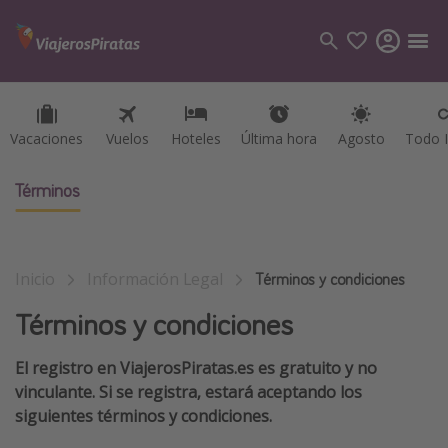
Vacaciones
Vacaciones
Vuelos
Vuelos
Hoteles
Hoteles
Última hora
Última hora
Agosto
Agosto
Todo I
Todo I
Categorías
Vuelos
Términos
Hoteles
Viajes
Inicio
Información Legal
Cruceros
Términos y condiciones
Términos y condiciones
Destinos
El registro en ViajerosPiratas.es es gratuito y no
Todos los destinos
vinculante. Si se registra, estará aceptando los
Tenerife
siguientes términos y condiciones.
Grecia