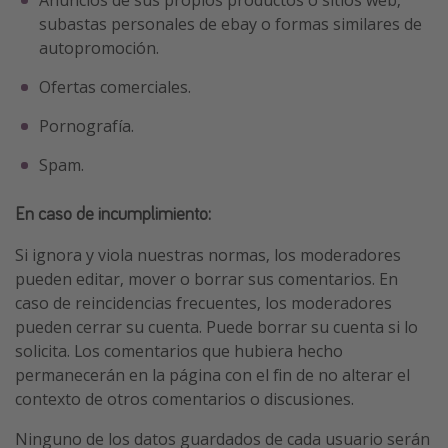
subastas personales de ebay o formas similares de
Vacaciones de Playa
autopromoción.
Viajes para singles
Ofertas comerciales.
Escapadas románticas
Pornografía.
Más temas
Spam.
Trabajar en el extranjero
En caso de incumplimiento:
Cruceros por el Mediterráneo
Hoteles más hot de España
Si ignora y viola nuestras normas, los moderadores
pueden editar, mover o borrar sus comentarios. En
Guía de equipaje de mano
caso de reincidencias frecuentes, los moderadores
Parques de atracciones
pueden cerrar su cuenta. Puede borrar su cuenta si lo
Viaja con musicales
solicita. Los comentarios que hubiera hecho
permanecerán en la página con el fin de no alterar el
El Rey León el musical
contexto de otros comentarios o discusiones.
Harry Potter en Londres y otros destinos
Ninguno de los datos guardados de cada usuario serán
Eventos deportivos