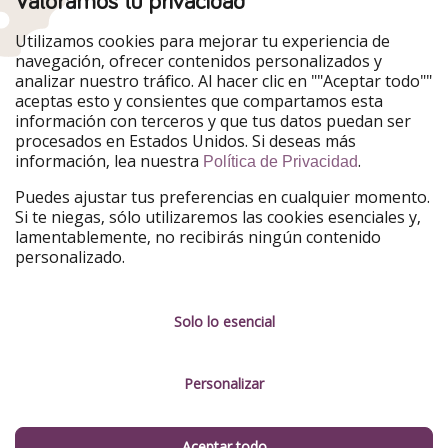
Valoramos tu privacidad
Nuestros mercados
Utilizamos cookies para mejorar tu experiencia de
PiratinViaggio
HolidayPirates
navegación, ofrecer contenidos personalizados y
VakantiePiraten
WakacyjniPiraci
analizar nuestro tráfico. Al hacer clic en ""Aceptar todo""
VoyagesPirates
Ferienpiraten
aceptas esto y consientes que compartamos esta
Urlaubspiraten
Urlaubspiraten
información con terceros y que tus datos puedan ser
TravelPirates
procesados en Estados Unidos. Si deseas más
información, lea nuestra
.
Nuestro grupo
Política de Privacidad
HolidayPirates Group
Puedes ajustar tus preferencias en cualquier momento.
Si te niegas, sólo utilizaremos las cookies esenciales y,
Conócenos mejor
Información legal
lamentablemente, no recibirás ningún contenido
personalizado.
Sobre ViajerosPiratas
Términos y condiciones
Empleo
Política de privacidad
Solo lo esencial
Prensa
Aviso legal
Personalizar
Partners
Gestionar servicios
Sostenibilidad
Aceptar todo