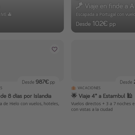
🪁 Viaje en finde a A
IVE 🍝
Escapada a Portugal con vuelo
102€
Desde
pp
987€
Desde
pp
Desde
S
VACACIONES
de 8 días por Islandia
🌟 Viaje 4* a Estambul 🕌
sla de Hielo con vuelos, hoteles,
Vuelos directos + 3 a 7 noches e
con vistas a la ciudad