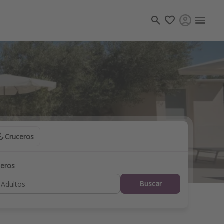
Crea tu propio viaje
Cruceros
os destinos
jeros
Buscar