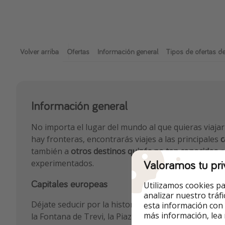
Volver arriba
Ofertas
Información general
Tipos de ofertas de
Información general
No importa el lugar del mundo al que quieras viajar
hay fronteras, encontrarás viajes a las principales
c
también a
otros destinos quizás no tan conocidos
p
Valoramos tu pri
experimentados.
Capitales europeas
Utilizamos cookies pa
analizar nuestro tráf
Déjate seducir por la historia que alberga
Roma
con 
esta información con
más información, lea
la Fontana de Trevi, la Piazza Navona o el Vaticano 