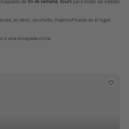
escapadas de
fin de semana
,
tours
para todas las edades
to, es decir, un chollo, ViajerosPiratas es el lugar
as o una escapada corta.