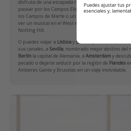
disfruta de una escapada romántica a
París
, la ciu
Puedes ajustar tus pr
pasear por los Campos Eliseos, subir a la Torre Eiffe
esenciales y, lamenta
los Campos de Marte o un espectáculo en el Moulin
ver un musical en el West end, visitar el Museo Britá
Notting Hill.
O puedes viajar a
Lisboa
y pasear por Alfama, a
Ven
sus canales, a
Sevilla
, nombrado mejor destino del 
Berlín
la capital de Alemania, a
Amsterdam
y descubr
pecado o dejarte seducir por la región de
Flandes
en
Amberes Gante y Bruselas en un viaje inolvidable.