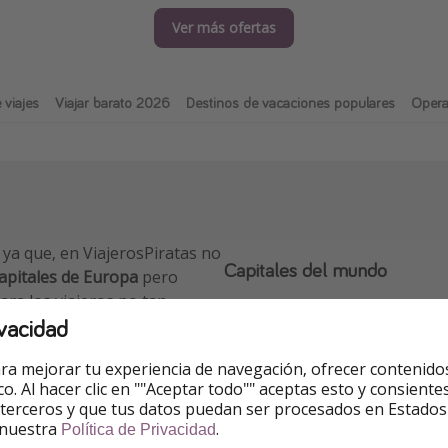
Ver más ofertas
 viajes
Viajar barato 2026
Destinos de vacaciones populares
Opera
 ya que, en ViajerosPiratas no
Capitales del mundo
apitales de Europa
pero
ara los viajeros no tan
Si lo que buscas son viajes a 
vacidad
viajes a
Nueva York
para subi
ver un musical en Broadway o 
ra mejorar tu experiencia de navegación, ofrecer contenido
increíble sucesión de rascacie
ico. Al hacer clic en ""Aceptar todo"" aceptas esto y consie
su Coliseo, la Capilla Sixtina,
lejos de España.
 terceros y que tus datos puedan ser procesados en Estados
 nuestra
.
a un precio espectacular. O
Política de Privacidad
Y si simplemente quieres disf