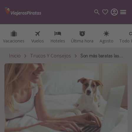
Vacaciones
Vacaciones
Vuelos
Vuelos
Hoteles
Hoteles
Última hora
Última hora
Agosto
Agosto
Todo I
Todo I
Categorías
Vuelos
Inicio
Trucos Y Consejos
Son más baratas las vacaciones organizadas o por libre
Hoteles
Viajes
Cruceros
Destinos
Todos los destinos
Tenerife
Grecia