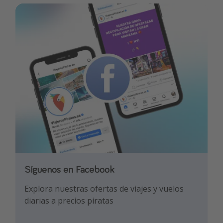
Síguenos en Facebook
Síguenos en TikTok
Explora nuestras ofertas de viajes y vuelos
¡Para enterarte de las mejores ofertas y los
diarias a precios piratas
mejores trucos de viaje!