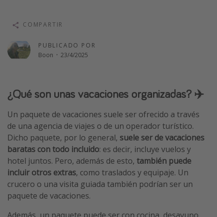
Vacaciones de Playa
COMPARTIR
Viajes para singles
Escapadas románticas
PUBLICADO POR
Boon
·
23/4/2025
Más temas
Trabajar en el extranjero
¿Qué son unas vacaciones organizadas? ✈️
Cruceros por el Mediterráneo
Un paquete de vacaciones suele ser ofrecido a través
Hoteles más hot de España
de una agencia de viajes o de un operador turístico.
Guía de equipaje de mano
Dicho paquete, por lo general,
suele ser de vacaciones
baratas con todo incluido
: es decir, incluye vuelos y
Parques de atracciones
hotel juntos. Pero, además de esto,
también puede
Viaja con musicales
incluir otros extras
, como traslados y equipaje. Un
El Rey León el musical
crucero o una visita guiada también podrían ser un
paquete de vacaciones.
Harry Potter en Londres y otros destinos
Eventos deportivos
Además, un paquete puede ser con cocina, desayuno,