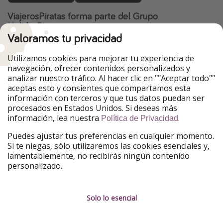
ViajerosPiratas forma parte del Grupo
HolidayPirates
Valoramos tu privacidad
Nuestros mercados
Utilizamos cookies para mejorar tu experiencia de
PiratinViaggio
HolidayPirates
navegación, ofrecer contenidos personalizados y
VakantiePiraten
WakacyjniPiraci
analizar nuestro tráfico. Al hacer clic en ""Aceptar todo""
VoyagesPirates
Ferienpiraten
aceptas esto y consientes que compartamos esta
Urlaubspiraten
Urlaubspiraten
información con terceros y que tus datos puedan ser
TravelPirates
procesados en Estados Unidos. Si deseas más
información, lea nuestra
.
Nuestro grupo
Política de Privacidad
HolidayPirates Group
Puedes ajustar tus preferencias en cualquier momento.
Si te niegas, sólo utilizaremos las cookies esenciales y,
Conócenos mejor
Información legal
lamentablemente, no recibirás ningún contenido
personalizado.
Sobre ViajerosPiratas
Términos y condiciones
Empleo
Política de privacidad
Solo lo esencial
Prensa
Aviso legal