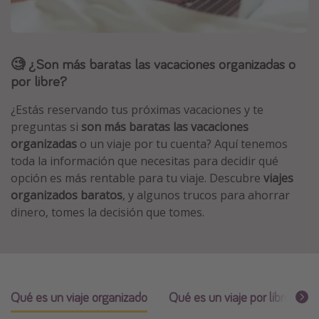
Marruecos
Islas Baleares
🧐 ¿Son más baratas las vacaciones organizadas o
México
por libre?
Tailandia
Maldivas
¿Estás reservando tus próximas vacaciones y te
preguntas si
son más baratas las vacaciones
Albania
organizadas
o un viaje por tu cuenta? Aquí tenemos
toda la información que necesitas para decidir qué
Inspiración para viajes
opción es más rentable para tu viaje. Descubre
viajes
organizados baratos
, y algunos trucos para ahorrar
Camping
dinero, tomes la decisión que tomes.
Glamping
Viajes en tren
Viajar sola como mujer
Ofertas para Vacaciones Activas
Qué es un viaje organizado
Qué es un viaje por libre
T
Viajes en familia