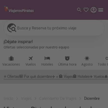
Busca y Reserva tu próximo viaje
Vacaciones
Vuelos
Hoteles
Última hora
Agosto
Todo I
Categorías
¡Déjate inspirar!
Vuelos
Ofertas seleccionadas por nuestro equipo
Hoteles
Viajes
Vacaciones
Vuelos
Hoteles
Última hora
Agosto
Todo I
Cruceros
⭐️ Ofertas
🎒 Por qué diciembre
✈️ + 🏨 Viajes
🏨 Hoteles
✈️ Vuelos
🎄
Destinos
Todos los destinos
Inicio
Viajes
Calendario De Viajes
Tenerife
Diciembre
Grecia