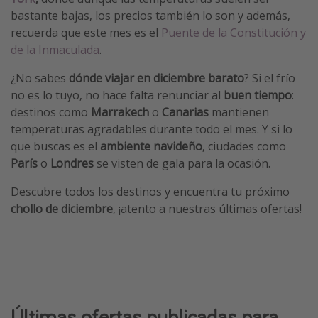
bastante bajas, los precios también lo son y además,
Vacaciones de Playa
recuerda que este mes es el
Puente de la Constitución y
Viajes para singles
de la Inmaculada
.
Escapadas románticas
¿No sabes
dónde viajar en diciembre barato
? Si el frío
no es lo tuyo, no hace falta renunciar al
buen tiempo
:
Más temas
destinos como
Marrakech
o
Canarias
mantienen
temperaturas agradables durante todo el mes. Y si lo
Trabajar en el extranjero
que buscas es el
ambiente navideño
, ciudades como
Cruceros por el Mediterráneo
París
o
Londres
se visten de gala para la ocasión.
Hoteles más hot de España
Descubre todos los destinos y encuentra tu próximo
Guía de equipaje de mano
chollo de diciembre
, ¡atento a nuestras últimas ofertas!
Parques de atracciones
Viaja con musicales
El Rey León el musical
Harry Potter en Londres y otros destinos
Últimas ofertas publicadas para
Eventos deportivos