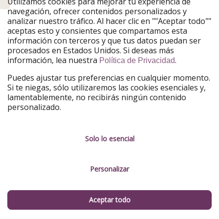
Utilizamos cookies para mejorar tu experiencia de
navegación, ofrecer contenidos personalizados y
analizar nuestro tráfico. Al hacer clic en ""Aceptar todo""
aceptas esto y consientes que compartamos esta
información con terceros y que tus datos puedan ser
procesados en Estados Unidos. Si deseas más
información, lea nuestra
.
Política de Privacidad
Puedes ajustar tus preferencias en cualquier momento.
Si te niegas, sólo utilizaremos las cookies esenciales y,
lamentablemente, no recibirás ningún contenido
personalizado.
Solo lo esencial
Personalizar
⏰ Viajes de última hora en diciembre
Diciembre es un mes de dos velocidades para los
Aceptar todo
chollos de última hora
: