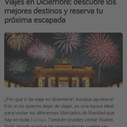
Viajes en Diciembre: descubre los
Marruecos
mejores destinos y reserva tu
Islas Baleares
próxima escapada
México
Tailandia
Maldivas
Albania
Inspiración para viajes
Camping
Glamping
Viajes en tren
¿Por qué ir de viaje en diciembre? Aunque aprieta el
frío, si no quieres dejar de viajar, es una época ideal
Viajar sola como mujer
para visitar los diferentes
Mercados de Navidad
que
Ofertas para Vacaciones Activas
hay en toda
Europa
. También puedes visitar
Nueva
Viajes en familia
York
,
donde aunque las temperaturas suelen ser