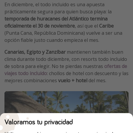
En diciembre, el todo incluido es una apuesta
prácticamente segura para quien busca playa: la
temporada de huracanes del Atlántico termina
oficialmente el 30 de noviembre
, así que el
Caribe
(Punta Cana, República Dominicana) vuelve a ser una
opción fiable justo cuando empieza el mes.
Canarias, Egipto y Zanzíbar
mantienen también buen
clima durante todo diciembre, con resorts todo incluido
de sobra para elegir. No te pierdas nuestras
ofertas de
viajes todo incluido
: chollos de hotel con descuento y las
mejores combinaciones
vuelo + hotel
del mes.
Valoramos tu privacidad