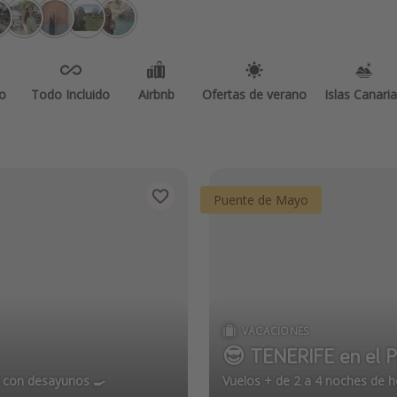
o
Todo Incluido
Airbnb
Ofertas de verano
Islas Canari
Puente de Mayo
VACACIONES
😎 TENERIFE en el 
l con desayunos 🍳
Vuelos + de 2 a 4 noches de h