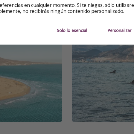
eferencias en cualquier momento. Si te niegas, sólo utilizar
cluido y sol asegurado para
de las opciones con más of
blemente, no recibirás ningún contenido personalizado.
🌡️ Temperatura media: 22–2
🌋 Atractivo: Teide y paisaj
ño
🎉 Festividad: Cruces de May
Solo lo esencial
Personalizar