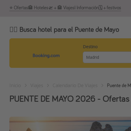
⭐️ Ofertas
🏨 Hoteles
🛫 + 🏨 Viajes
ℹ️ Información
🗓 + festivos
🕵️‍♂️ Busca hotel para el Puente de Mayo
Destino
Inicio
Viajes
Calendario De Viajes
Puente de 
PUENTE DE MAYO 2026 - Ofertas de