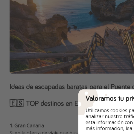
Ideas de escapadas baratas para el Puent
Valoramos tu pri
🇪🇸 TOP destinos en España
Utilizamos cookies pa
analizar nuestro tráf
esta información con
1. Gran Canaria
más información, lea
Si en la oferta de viaje que buscas para el Puente de M