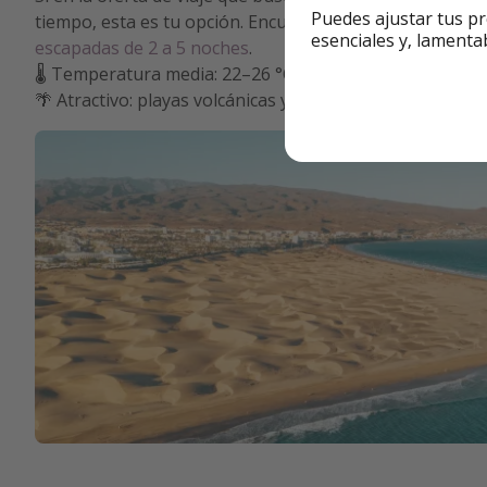
Puedes ajustar tus pr
tiempo, esta es tu opción. Encuentra chollos de todo in
esenciales y, lamenta
escapadas de 2 a 5 noches
.
🌡️ Temperatura media: 22–26 °C en mayo
🌴 Atractivo: playas volcánicas y clima estable todo el a