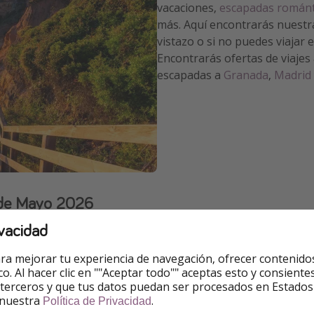
vacaciones,
escapadas románt
más. Aquí encontrarás nuestr
vistazo o si no puedes viajar
Encontrarás ofertas de viajes
escapadas a
Granada
,
Madrid
e de Mayo 2026
vacidad
ra mejorar tu experiencia de navegación, ofrecer contenido
ico. Al hacer clic en ""Aceptar todo"" aceptas esto y consie
 terceros y que tus datos puedan ser procesados en Estados
2. Tenerife
 nuestra
.
Política de Privacidad
ayo no puede faltar el buen
Si priorizas también el sol 