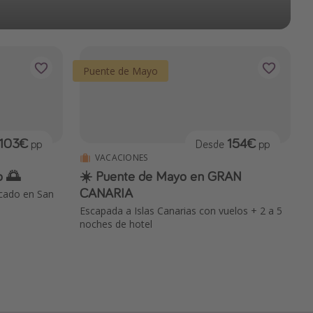
Puente de Mayo
103€
154€
pp
Desde
pp
VACACIONES
o 🌅
☀️ Puente de Mayo en GRAN
CANARIA
icado en San
Escapada a Islas Canarias con vuelos + 2 a 5
noches de hotel