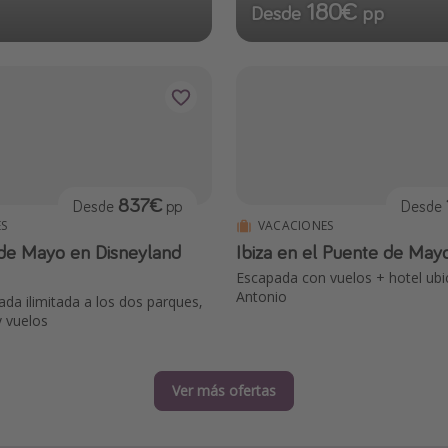
180€
Desde
pp
837€
Desde
pp
Desde
S
VACACIONES
Ibiza en el Puente de May
Escapada con vuelos + hotel ub
Antonio
ada ilimitada a los dos parques,
y vuelos
Ver más ofertas