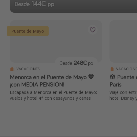
144€
Desde
pp
Puente de Mayo
248€
Desde
pp
VACACIONES
VACACIONE
Menorca en el Puente de Mayo 💙
🌸 Puente de Mayo en Disneyland
¡con MEDIA PENSIÓN!
París
Escapada a Menorca en el Puente de Mayo:
Viaje con entr
vuelos y hotel 4* con desayunos y cenas
hotel Disney 