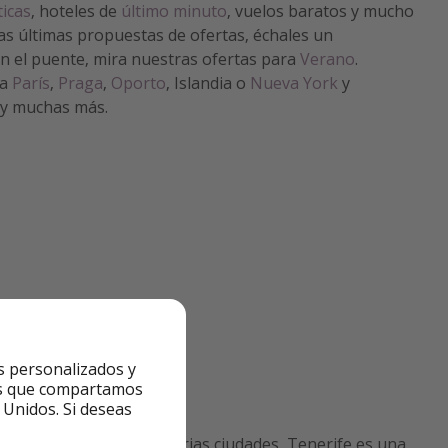
icas
, hoteles de
último minuto
, vuelos baratos y mucho
as últimas propuestas de ofertas, échales un
 en el puente, mira nuestras ofertas para
Verano
.
 a
París
,
Praga
,
Oporto
, Islandia o
Nueva York
y
y muchas más.
s personalizados y
ntes que compartamos
 Unidos. Si deseas
y vuelos baratos desde varias ciudades, Tenerife es una