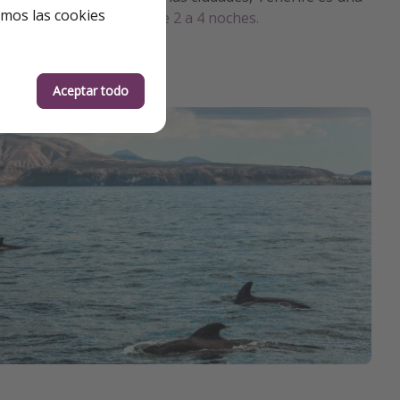
emos las cookies
ertas. Descubre
chollos de 2 a 4 noches.
7 °C
es volcánicos únicos
o (día 4 en Santa Cruz)
Aceptar todo