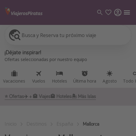
Busca y Reserva tu próximo viaje
Vacaciones
Vuelos
Hoteles
Última hora
Agosto
Todo I
Categorías
¡Déjate inspirar!
Vuelos
Ofertas seleccionadas por nuestro equipo
Hoteles
Viajes
Vacaciones
Vuelos
Hoteles
Última hora
Agosto
Todo I
Cruceros
⭐️ Ofertas
✈️ + 🏨 Viajes
🏨 Hoteles
🏝 Más Islas
Destinos
Todos los destinos
Inicio
Destinos
España
Tenerife
Mallorca
Grecia