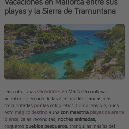
Vacaciones en Mallorca entre sus
Marruecos
playas y la Sierra de Tramuntana
Islas Baleares
México
Tailandia
Maldivas
Albania
Inspiración para viajes
Camping
Glamping
Disfrutar unas
vacaciones
en Mallorca
conlleva
adentrarse en una de las islas mediterráneas más
Viajes en tren
frecuentadas por las celebreties. Comprensible, pues
Viajar sola como mujer
este
mágico destino
aúna
con maestría
playas de arena
Ofertas para Vacaciones Activas
blanca
, calas recónditas,
noches animadas
,
coquetos
pueblos pesqueros
, tranquilas masías del
Viajes en familia