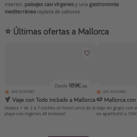
interior,
paisajes casi vírgenes
y una
gastronomía
Vacaciones de Playa
mediterránea
repleta de sabores.
Viajes para singles
Escapadas románticas
⭐️ Últimas ofertas a Mallorca
Más temas
Trabajar en el extranjero
Cruceros por el Mediterráneo
Hoteles más hot de España
189€
Desde
pp
Guía de equipaje de mano
VACACIONES
VACACIONES
Parques de atracciones
🍹 Viaje con Todo Incluido a Mallorca
🍉 Mallorca con 
Viaja con musicales
¡Vuelos + de 3 a 7 noches en hotel cerca de la
Viaje en grupo con 
playa con régimen All Inclusive!
en aparthotel a 100
El Rey León el musical
Harry Potter en Londres y otros destinos
Eventos deportivos