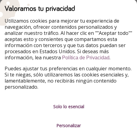
HolidayPirates
Valoramos tu privacidad
Nuestros mercados
Utilizamos cookies para mejorar tu experiencia de
PiratinViaggio
HolidayPirates
navegación, ofrecer contenidos personalizados y
VakantiePiraten
WakacyjniPiraci
analizar nuestro tráfico. Al hacer clic en ""Aceptar todo""
VoyagesPirates
Ferienpiraten
aceptas esto y consientes que compartamos esta
Urlaubspiraten
Urlaubspiraten
información con terceros y que tus datos puedan ser
TravelPirates
procesados en Estados Unidos. Si deseas más
información, lea nuestra
.
Nuestro grupo
Política de Privacidad
HolidayPirates Group
Puedes ajustar tus preferencias en cualquier momento.
Si te niegas, sólo utilizaremos las cookies esenciales y,
Conócenos mejor
Información legal
lamentablemente, no recibirás ningún contenido
personalizado.
Sobre ViajerosPiratas
Términos y condiciones
Empleo
Política de privacidad
Solo lo esencial
Prensa
Aviso legal
Personalizar
Partners
Gestionar servicios