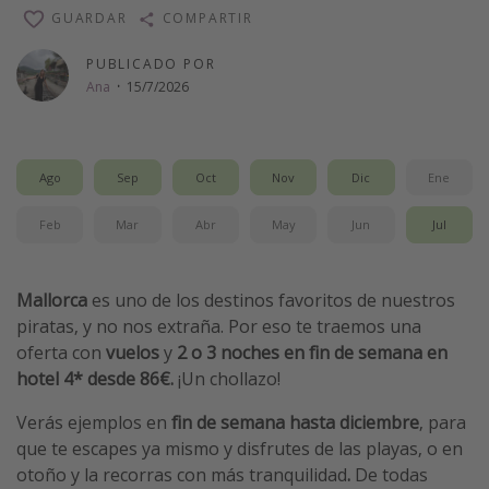
GUARDAR
COMPARTIR
Vacaciones de Playa
Viajes para singles
PUBLICADO POR
Ana
·
15/7/2026
Escapadas románticas
Más temas
Ago
Sep
Oct
Nov
Dic
Ene
Trabajar en el extranjero
Feb
Mar
Abr
May
Jun
Jul
Cruceros por el Mediterráneo
Hoteles más hot de España
Mallorca
es uno de los destinos favoritos de nuestros
Guía de equipaje de mano
piratas, y no nos extraña. Por eso te traemos una
Parques de atracciones
oferta con
vuelos
y
2 o 3 noches en fin de semana en
hotel 4* desde 86€.
¡Un chollazo!
Viaja con musicales
El Rey León el musical
Verás ejemplos en
fin de semana hasta diciembre
, para
que te escapes ya mismo y disfrutes de las playas, o en
Harry Potter en Londres y otros destinos
otoño y la recorras con más tranquilidad
.
De todas
Eventos deportivos