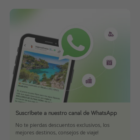
Suscríbete a nuestro canal de WhatsApp
Descarga nuestra app
¡Suscríbete a nuestro canal de Telegram!
No te pierdas descuentos exclusivos, los
Sé el primero en reservar nuestros chollazos
¡Recibe las mejores ofertas seleccionadas para
mejores destinos, consejos de viaje!
ti por nuestros expertos en viajes