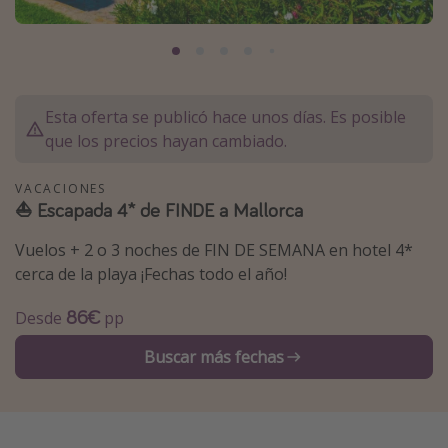
Marruecos
Islas Baleares
México
Esta oferta se publicó hace unos días. Es posible
Tailandia
que los precios hayan cambiado.
Maldivas
Albania
VACACIONES
⛵️ Escapada 4* de FINDE a Mallorca
Inspiración para viajes
Vuelos + 2 o 3 noches de FIN DE SEMANA en hotel 4*
cerca de la playa ¡Fechas todo el año!
Camping
Glamping
86€
Desde
pp
Viajes en tren
Buscar más fechas
Viajar sola como mujer
Ofertas para Vacaciones Activas
Viajes en familia