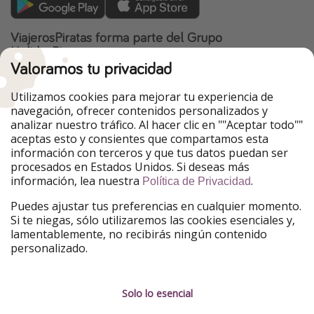
ViajerosPiratas forma parte del Grupo
HolidayPirates
Valoramos tu privacidad
Nuestros mercados
Utilizamos cookies para mejorar tu experiencia de
PiratinViaggio
HolidayPirates
navegación, ofrecer contenidos personalizados y
VakantiePiraten
WakacyjniPiraci
analizar nuestro tráfico. Al hacer clic en ""Aceptar todo""
VoyagesPirates
Ferienpiraten
aceptas esto y consientes que compartamos esta
Urlaubspiraten
Urlaubspiraten
información con terceros y que tus datos puedan ser
TravelPirates
procesados en Estados Unidos. Si deseas más
información, lea nuestra
.
Nuestro grupo
Política de Privacidad
HolidayPirates Group
Puedes ajustar tus preferencias en cualquier momento.
Si te niegas, sólo utilizaremos las cookies esenciales y,
Conócenos mejor
Información legal
lamentablemente, no recibirás ningún contenido
personalizado.
Sobre ViajerosPiratas
Términos y condiciones
Empleo
Política de privacidad
Solo lo esencial
Prensa
Aviso legal