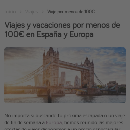
Vacaciones de Playa
Inicio
Viajes
Viaje por menos de 100€
Viajes para singles
Viajes y vacaciones por menos de
Escapadas románticas
100€ en España y Europa
Más temas
Trabajar en el extranjero
Cruceros por el Mediterráneo
Hoteles más hot de España
Guía de equipaje de mano
Parques de atracciones
Viaja con musicales
El Rey León el musical
No importa si buscando tu próxima escapada o un viaje
Harry Potter en Londres y otros destinos
de fin de semana a
Europa
, hemos reunido las mejores
Eventos deportivos
ofertas de viajes disponibles a un precio espectacular.