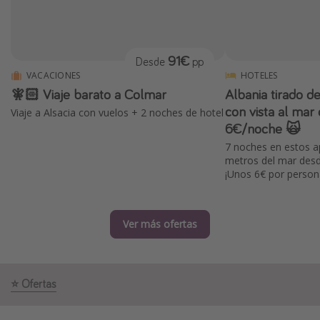
Marruecos
Islas Baleares
91€
Desde
pp
México
VACACIONES
HOTELES
Tailandia
🧚🏻 Viaje barato a Colmar
Albania tirado d
Maldivas
con vista al ma
Viaje a Alsacia con vuelos + 2 noches de hotel
6€/noche 🙀
Albania
7 noches en estos 
metros del mar desd
Inspiración para viajes
¡Unos 6€ por person
Camping
Glamping
Ver más ofertas
Viajes en tren
Viajar sola como mujer
⭐️ Ofertas
Ofertas para Vacaciones Activas
Viajes en familia