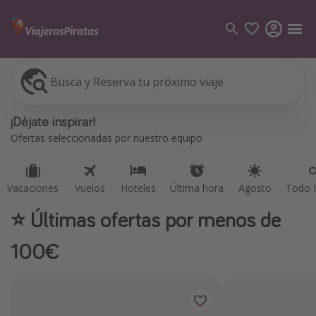
Busca y Reserva tu próximo viaje
Vacaciones
Vuelos
Hoteles
Última hora
Agosto
Todo I
Categorías
¡Déjate inspirar!
Vuelos
Ofertas seleccionadas por nuestro equipo
Hoteles
Viajes
Vacaciones
Vuelos
Hoteles
Última hora
Agosto
Todo I
Cruceros
⭐️ Últimas ofertas por menos de
Destinos
100€
Todos los destinos
Tenerife
Grecia