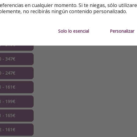
9 - 250€
eferencias en cualquier momento. Si te niegas, sólo utilizar
blemente, no recibirás ningún contenido personalizado.
9 - 253€
9 - 374€
Solo lo esencial
Personalizar
0 - 319€
0 - 347€
0 - 247€
1 - 161€
1 - 199€
1 - 165€
2 - 161€