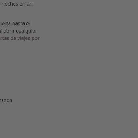
3 noches en un
uelta hasta el
l abrir cualquier
rtas de viajes por
cación