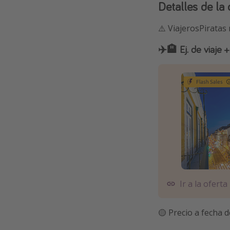
Detalles de la 
⚠️ ViajerosPiratas
✈️🏨 Ej. de viaje
Ir a la oferta
🟡 Precio a fecha d