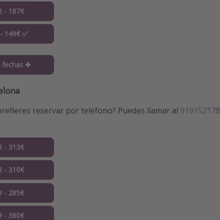
2 - 187€
 - 149€ ✅
 fechas ✚
elona
refieres reservar por teléfono? Puedes llamar al
919152178
8 - 313€
8 - 310€
9 - 285€
9 - 380€