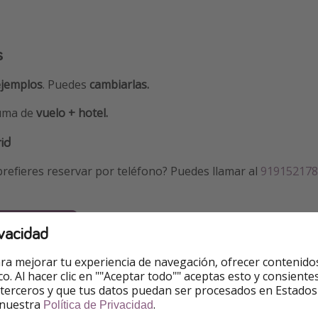
s
jemplos
. Puedes
cambiarlas.
suma de
vuelo + hotel.
id
refieres reservar por teléfono? Puedes llamar al
919152178
8 - 310€
vacidad
8 - 356€
ra mejorar tu experiencia de navegación, ofrecer contenido
ico. Al hacer clic en ""Aceptar todo"" aceptas esto y consie
 terceros y que tus datos puedan ser procesados en Estados
8 - 261€
 nuestra
.
Política de Privacidad