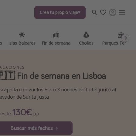
Crea tu propio viaje
Crea tu propio viaje
as
as
Islas Baleares
Islas Baleares
Fin de semana
Fin de semana
Chollos
Chollos
Parques Temátic
Parques Temátic
ACACIONES
🇵🇹 Fin de semana en Lisboa
scapada con vuelos + 2 o 3 noches en hotel junto al
evador de Santa Justa
os destinos
130€
esde
pp
Buscar más fechas