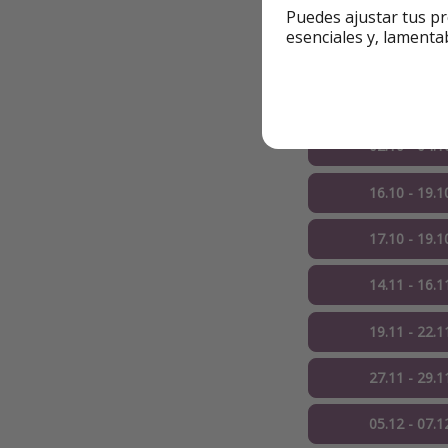
11.09 - 14.0
Puedes ajustar tus pr
esenciales y, lamenta
12.09 - 14.0
18.09 - 20.0
02.10 - 04.1
16.10 - 19.1
17.10 - 19.1
14.11 - 16.1
19.11 - 22.1
27.11 - 29.1
05.12 - 07.1