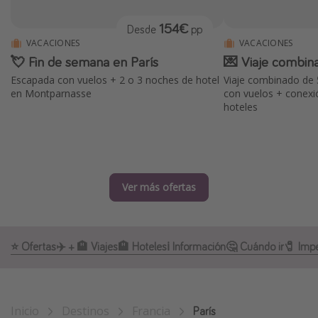
Marruecos
154€
Desde
pp
Islas Baleares
VACACIONES
VACACIONES
💘 Fin de semana en París
💌 Viaje combin
México
Escapada con vuelos + 2 o 3 noches de hotel
Viaje combinado de 
Tailandia
en Montparnasse
con vuelos + conexi
hoteles
Maldivas
Albania
Inspiración para viajes
Ver más ofertas
Camping
Glamping
Viajes en tren
⭐️ Ofertas
✈️ + 🏨 Viajes
🏨 Hoteles
ℹ️ Información
🤔 Cuándo ir
🧷 Impe
Viajar sola como mujer
Ofertas para Vacaciones Activas
Inicio
Destinos
Francia
París
Viajes en familia