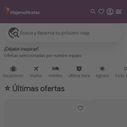
Busca y Reserva tu próximo viaje
Vacaciones
Vuelos
Hoteles
Última hora
Agosto
Todo I
Categorías
¡Déjate inspirar!
Vuelos
Ofertas seleccionadas por nuestro equipo
Hoteles
Viajes
Vacaciones
Vuelos
Hoteles
Última hora
Agosto
Todo I
Cruceros
⭐️ Últimas ofertas
Destinos
Todos los destinos
Tenerife
Grecia