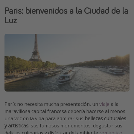
Vacaciones de Playa
Paris: bienvenidos a la Ciudad de la
Viajes para singles
Luz
Escapadas románticas
Más temas
Trabajar en el extranjero
Cruceros por el Mediterráneo
Hoteles más hot de España
Guía de equipaje de mano
Parques de atracciones
Viaja con musicales
París no necesita mucha presentación, un
viaje
a la
maravillosa capital francesa debería hacerse al menos
El Rey León el musical
una vez en la vida para admirar sus
bellezas culturales
Harry Potter en Londres y otros destinos
y artísticas
, sus famosos monumentos, degustar sus
Eventos deportivos
delicias culinarias y disfrutar del ambiente
romántico