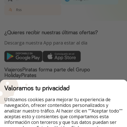
Rss
¿Quieres recibir nuestras últimas ofertas?
Descarga nuestra App para estar al día
ViajerosPiratas forma parte del Grupo
HolidayPirates
Nuestros mercados
Valoramos tu privacidad
PiratinViaggio
HolidayPirates
Utilizamos cookies para mejorar tu experiencia de
VakantiePiraten
WakacyjniPiraci
navegación, ofrecer contenidos personalizados y
VoyagesPirates
Ferienpiraten
analizar nuestro tráfico. Al hacer clic en ""Aceptar todo""
Urlaubspiraten
Urlaubspiraten
aceptas esto y consientes que compartamos esta
TravelPirates
información con terceros y que tus datos puedan ser