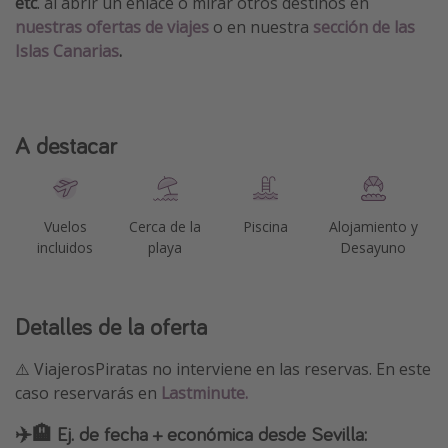
etc
. al abrir un enlace o mirar otros destinos en
nuestras ofertas de viajes
o en nuestra
sección de las
Islas Canarias
.
A destacar
Vuelos
Cerca de la
Piscina
Alojamiento y
incluidos
playa
Desayuno
Detalles de la oferta
⚠️ ViajerosPiratas no interviene en las reservas. En este
caso reservarás en
Lastminute.
✈️🏨 Ej. de fecha + económica desde Sevilla: