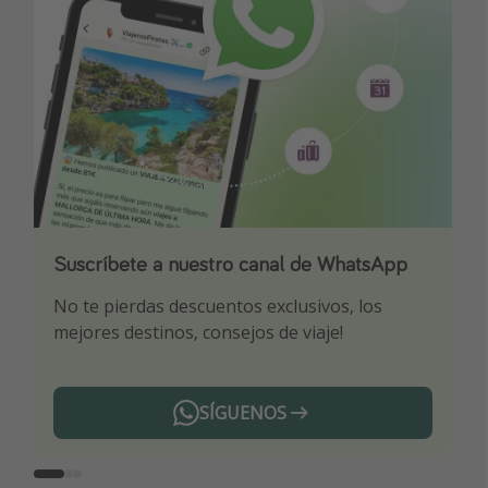
Suscríbete a nuestro canal de WhatsApp
Descarga nuestra app
¡Suscríbete a nuestro canal de Telegram!
No te pierdas descuentos exclusivos, los
Sé el primero en reservar nuestros chollazos
¡Recibe las mejores ofertas seleccionadas para
mejores destinos, consejos de viaje!
ti por nuestros expertos en viajes
SÍGUENOS
Telegram