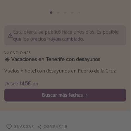
Marruecos
Islas Baleares
México
Esta oferta se publicó hace unos días. Es posible
Tailandia
que los precios hayan cambiado.
Maldivas
VACACIONES
Albania
☀️ Vacaciones en Tenerife con desayunos
Vuelos + hotel con desayunos en Puerto de la Cruz
Inspiración para viajes
Camping
145€
Desde
pp
Glamping
Buscar más fechas
Viajes en tren
Viajar sola como mujer
Ofertas para Vacaciones Activas
GUARDAR
COMPARTIR
Viajes en familia