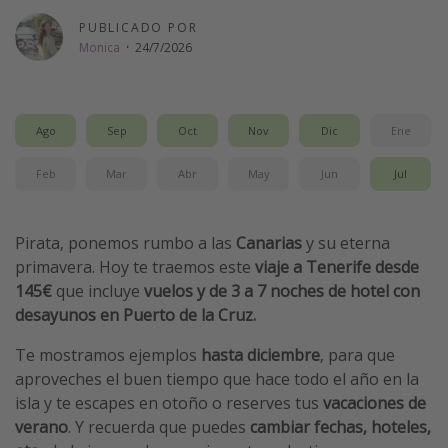
Vacaciones de Playa
PUBLICADO POR
Monica
·
24/7/2026
Viajes para singles
Escapadas románticas
Ago
Sep
Oct
Nov
Dic
Ene
Más temas
Feb
Mar
Abr
May
Jun
Jul
Trabajar en el extranjero
Cruceros por el Mediterráneo
Pirata, ponemos rumbo a las
Canarias
y su eterna
Hoteles más hot de España
primavera. Hoy te traemos este
viaje a Tenerife desde
Guía de equipaje de mano
145€
que incluye
vuelos
y de 3 a
7 noches de hotel con
desayunos en Puerto de la Cruz.
Parques de atracciones
Viaja con musicales
Te mostramos ejemplos
hasta diciembre
, para que
aproveches el buen tiempo que hace todo el año en la
El Rey León el musical
isla y te escapes en otoño o reserves tus
vacaciones de
Harry Potter en Londres y otros destinos
verano
. Y recuerda que puedes
cambiar fechas, hoteles,
Eventos deportivos