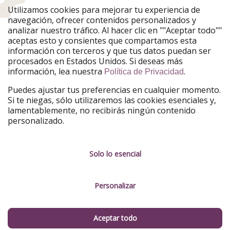
Utilizamos cookies para mejorar tu experiencia de
PiratinViaggio
HolidayPirates
navegación, ofrecer contenidos personalizados y
VakantiePiraten
WakacyjniPiraci
analizar nuestro tráfico. Al hacer clic en ""Aceptar todo""
VoyagesPirates
Ferienpiraten
aceptas esto y consientes que compartamos esta
Urlaubspiraten
Urlaubspiraten
información con terceros y que tus datos puedan ser
TravelPirates
procesados en Estados Unidos. Si deseas más
información, lea nuestra
.
Nuestro grupo
Política de Privacidad
HolidayPirates Group
Puedes ajustar tus preferencias en cualquier momento.
Si te niegas, sólo utilizaremos las cookies esenciales y,
Conócenos mejor
Información legal
lamentablemente, no recibirás ningún contenido
personalizado.
Sobre ViajerosPiratas
Términos y condiciones
Empleo
Política de privacidad
Solo lo esencial
Prensa
Aviso legal
Personalizar
Partners
Gestionar servicios
Sostenibilidad
Aceptar todo