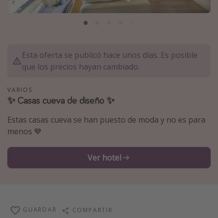
Marruecos
Islas Baleares
México
Esta oferta se publicó hace unos días. Es posible
Tailandia
que los precios hayan cambiado.
Maldivas
Albania
VARIOS
✨ Casas cueva de diseño ✨
Inspiración para viajes
Estas casas cueva se han puesto de moda y no es para
menos 💙
Camping
Glamping
Ver hotel
Viajes en tren
Viajar sola como mujer
Ofertas para Vacaciones Activas
GUARDAR
COMPARTIR
Viajes en familia