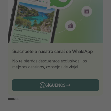
Suscríbete a nuestro canal de WhatsApp
Descarga nuestra app
¡Suscríbete a nuestro canal de Telegram!
No te pierdas descuentos exclusivos, los
Sé el primero en reservar nuestros chollazos
¡Recibe las mejores ofertas seleccionadas para
mejores destinos, consejos de viaje!
ti por nuestros expertos en viajes
SÍGUENOS
Telegram