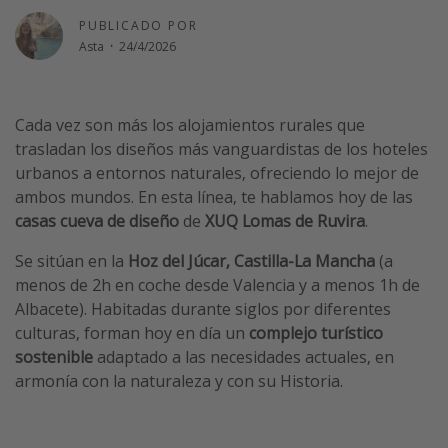
Vacaciones de Playa
PUBLICADO POR
Asta
·
24/4/2026
Viajes para singles
Escapadas románticas
Cada vez son más los alojamientos rurales que
trasladan los diseños más vanguardistas de los hoteles
Más temas
urbanos a entornos naturales, ofreciendo lo mejor de
Trabajar en el extranjero
ambos mundos. En esta línea, te hablamos hoy de las
Cruceros por el Mediterráneo
casas cueva de diseño
de
XUQ Lomas de Ruvira
.
Hoteles más hot de España
Se sitúan en la
Hoz del Júcar, Castilla-La Mancha
(a
Guía de equipaje de mano
menos de 2h en coche desde Valencia y a menos 1h de
Albacete). Habitadas durante siglos por diferentes
Parques de atracciones
culturas, forman hoy en día un
complejo turístico
Viaja con musicales
sostenible
adaptado a las necesidades actuales, en
El Rey León el musical
armonía con la naturaleza y con su Historia.
Harry Potter en Londres y otros destinos
Eventos deportivos