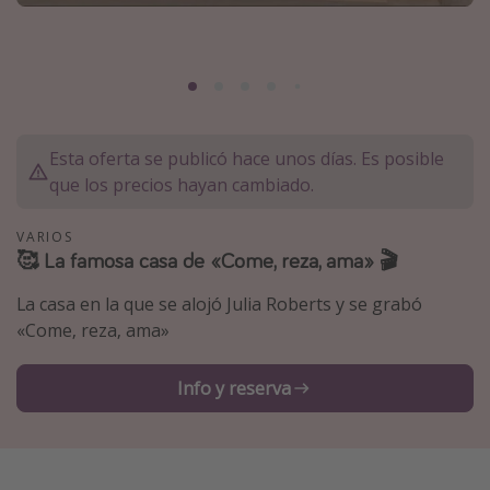
Marruecos
Islas Baleares
México
Tailandia
Esta oferta se publicó hace unos días. Es posible
Maldivas
que los precios hayan cambiado.
Albania
VARIOS
🥰 La famosa casa de «Come, reza, ama» 🎬
Inspiración para viajes
La casa en la que se alojó Julia Roberts y se grabó
Camping
«Come, reza, ama»
Glamping
Viajes en tren
Info y reserva
Viajar sola como mujer
Ofertas para Vacaciones Activas
Viajes en familia