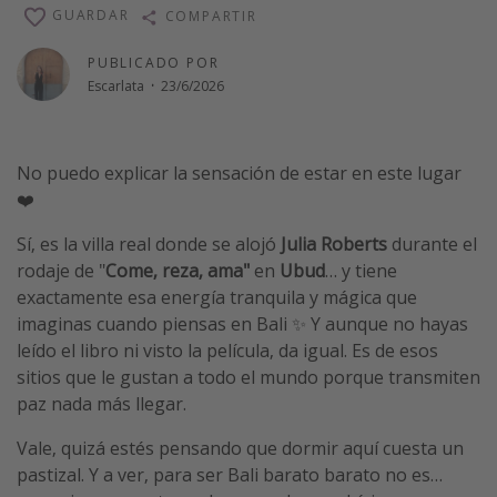
GUARDAR
COMPARTIR
Vacaciones de Playa
Viajes para singles
PUBLICADO POR
Escarlata
·
23/6/2026
Escapadas románticas
Más temas
No puedo explicar la sensación de estar en este lugar
❤️
Trabajar en el extranjero
Cruceros por el Mediterráneo
Sí, es la villa real donde se alojó
Julia Roberts
durante el
rodaje de "
Come, reza, ama"
en
Ubud
… y tiene
Hoteles más hot de España
exactamente esa energía tranquila y mágica que
Guía de equipaje de mano
imaginas cuando piensas en Bali ✨ Y aunque no hayas
Parques de atracciones
leído el libro ni visto la película, da igual. Es de esos
sitios que le gustan a todo el mundo porque transmiten
Viaja con musicales
paz nada más llegar.
El Rey León el musical
Vale, quizá estés pensando que dormir aquí cuesta un
Harry Potter en Londres y otros destinos
pastizal. Y a ver, para ser Bali barato barato no es…
Eventos deportivos