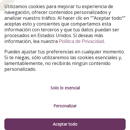
Utilizamos cookies para mejorar tu experiencia de
PiratinViaggio
HolidayPirates
navegación, ofrecer contenidos personalizados y
VakantiePiraten
WakacyjniPiraci
analizar nuestro tráfico. Al hacer clic en ""Aceptar todo""
VoyagesPirates
Ferienpiraten
aceptas esto y consientes que compartamos esta
Urlaubspiraten
Urlaubspiraten
información con terceros y que tus datos puedan ser
TravelPirates
procesados en Estados Unidos. Si deseas más
información, lea nuestra
.
Nuestro grupo
Política de Privacidad
HolidayPirates Group
Puedes ajustar tus preferencias en cualquier momento.
Si te niegas, sólo utilizaremos las cookies esenciales y,
Conócenos mejor
Información legal
lamentablemente, no recibirás ningún contenido
personalizado.
Sobre ViajerosPiratas
Términos y condiciones
Empleo
Política de privacidad
Solo lo esencial
Prensa
Aviso legal
Personalizar
Partners
Gestionar servicios
Sostenibilidad
Aceptar todo