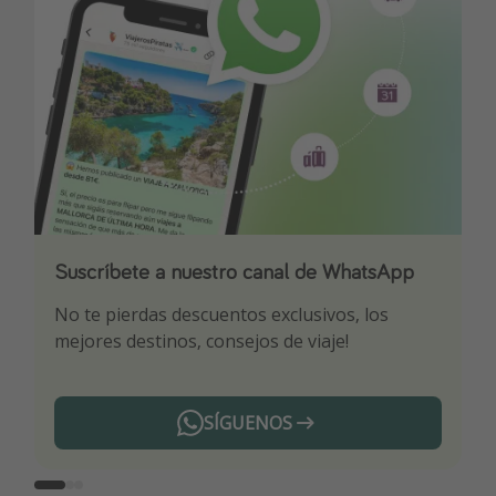
Suscríbete a nuestro canal de WhatsApp
Descarga nuestra app
¡Suscríbete a nuestro canal de Telegram!
No te pierdas descuentos exclusivos, los
Sé el primero en reservar nuestros chollazos
¡Recibe las mejores ofertas seleccionadas para
mejores destinos, consejos de viaje!
ti por nuestros expertos en viajes
SÍGUENOS
Telegram