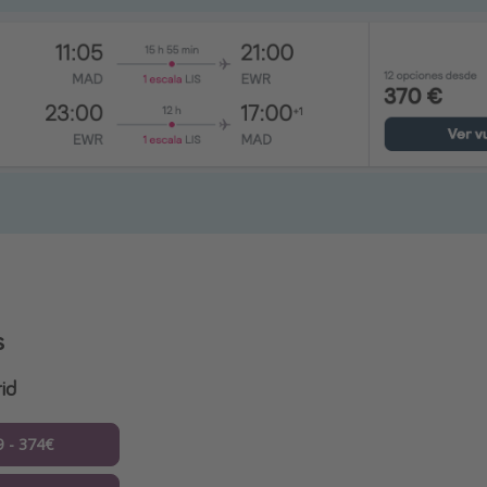
s
id
9 - 374€