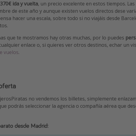
370€ ida y vuelta
, un precio excelente en estos tiempos. Las
mbre de este año y aunque existen vuelos directos dese vari
sa hacer una escala, sobre todo si no viajáis desde Barce
tos.
has que te mostramos hay otras muchas, por lo puedes
perso
cualquier enlace o, si quieres ver otros destinos, echar un vi
e vuelos
.
oferta
ajerosPiratas no vendemos los billetes, simplemente enlaza
que podrás seleccionar la agencia o compañía aérea que dese
arato desde Madrid: