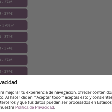
9 - 374€
9 - 374€
 - 370€ ✅
0 - 374€
0 - 374€
0 - 374€
0 - 374€
vacidad
0 - 374€
ra mejorar tu experiencia de navegación, ofrecer contenido
0 - 374€
ico. Al hacer clic en ""Aceptar todo"" aceptas esto y consie
 terceros y que tus datos puedan ser procesados en Estados
1 - 374€
 nuestra
.
Política de Privacidad