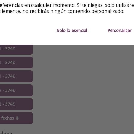
eferencias en cualquier momento. Si te niegas, sólo utilizar
1 - 374€
blemente, no recibirás ningún contenido personalizado.
1 - 374€
Solo lo esencial
Personalizar
1 - 374€
1 - 374€
1 - 374€
1 - 374€
2 - 374€
2 - 374€
 fechas ✚
elona