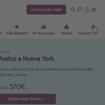
Crea tu propio viaje
Crea tu propio viaje
as
as
Islas Baleares
Islas Baleares
Fin de semana
Fin de semana
Chollos
Chollos
Parques Temátic
Parques Temátic
UELOS
Vuelos a Nueva York
uelos a Nueva York de septiembre a diciembre desde
70€ ida y vuelta
os destinos
370€
esde
Buscar más fechas