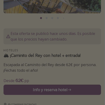
Marruecos
Islas Baleares
México
Tailandia
Esta oferta se publicó hace unos días. Es posible
Maldivas
que los precios hayan cambiado.
Albania
HOTELES
🏔 ¡Caminito del Rey con hotel + entrada!
Inspiración para viajes
Escapada al Caminito del Rey desde 62€ por persona.
Camping
¡Fechas todo el año!
Glamping
62€
Desde
pp
Viajes en tren
Viajar sola como mujer
Info y reserva hotel
Ofertas para Vacaciones Activas
Viajes en familia
🟡 COMPRAR ENTRADAS