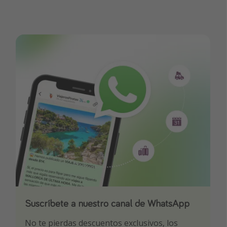
Suscríbete a nuestro canal de WhatsApp
Descarga nuestra app
¡Suscríbete a nuestro canal de Telegram!
No te pierdas descuentos exclusivos, los
Sé el primero en reservar nuestros chollazos
¡Recibe las mejores ofertas seleccionadas para