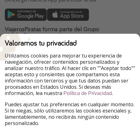
ViajerosPiratas forma parte del Grupo
HolidayPirates
Valoramos tu privacidad
Nuestros mercados
Utilizamos cookies para mejorar tu experiencia de
PiratinViaggio
HolidayPirates
navegación, ofrecer contenidos personalizados y
VakantiePiraten
WakacyjniPiraci
analizar nuestro tráfico. Al hacer clic en ""Aceptar todo""
VoyagesPirates
Ferienpiraten
aceptas esto y consientes que compartamos esta
Urlaubspiraten
Urlaubspiraten
información con terceros y que tus datos puedan ser
TravelPirates
procesados en Estados Unidos. Si deseas más
información, lea nuestra
.
Nuestro grupo
Política de Privacidad
HolidayPirates Group
Puedes ajustar tus preferencias en cualquier momento.
Si te niegas, sólo utilizaremos las cookies esenciales y,
Conócenos mejor
Información legal
lamentablemente, no recibirás ningún contenido
personalizado.
Sobre ViajerosPiratas
Términos y condiciones
Empleo
Política de privacidad