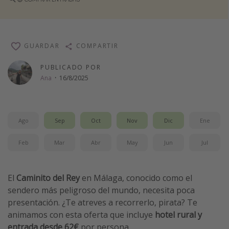
Vacaciones de Playa
Viajes para singles
Escapadas románticas
GUARDAR
COMPARTIR
PUBLICADO POR
Más temas
Ana
·
16/8/2025
Trabajar en el extranjero
Cruceros por el Mediterráneo
Ago
Sep
Oct
Nov
Dic
Ene
Hoteles más hot de España
Feb
Mar
Abr
May
Jun
Jul
Guía de equipaje de mano
Parques de atracciones
Viaja con musicales
El
Caminito del Rey
en Málaga, conocido como el
sendero más peligroso del mundo, necesita poca
El Rey León el musical
presentación. ¿Te atreves a recorrerlo, pirata? Te
Harry Potter en Londres y otros destinos
animamos con esta oferta que incluye
hotel rural y
Eventos deportivos
entrada desde 62€
por persona.