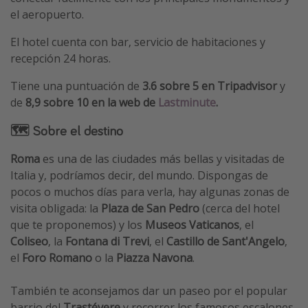
el aeropuerto.
El hotel cuenta con bar, servicio de habitaciones y
recepción 24 horas.
Tiene una puntuación de
3.6 sobre 5 en Tripadvisor
y
de
8,9 sobre 10 en la web de
Lastminute
.
🗺 Sobre el destino
Roma
es una de las ciudades más bellas y visitadas de
Italia y, podríamos decir, del mundo. Dispongas de
pocos o muchos días para verla, hay algunas zonas de
visita obligada: la
Plaza de San Pedro
(cerca del hotel
que te proponemos) y los
Museos Vaticanos
, el
Coliseo
, la
Fontana di Trevi
, el
Castillo de Sant'Angelo
,
el
Foro Romano
o la
Piazza Navona
.
También te aconsejamos dar un paseo por el popular
barrio del
Trastévere
y recorrer los famosos escalones