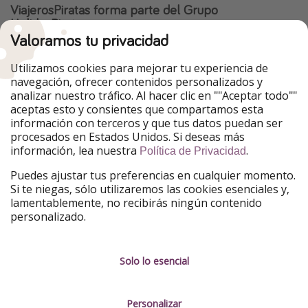
ViajerosPiratas forma parte del Grupo
HolidayPirates
Valoramos tu privacidad
Nuestros mercados
Utilizamos cookies para mejorar tu experiencia de
PiratinViaggio
HolidayPirates
navegación, ofrecer contenidos personalizados y
VakantiePiraten
WakacyjniPiraci
analizar nuestro tráfico. Al hacer clic en ""Aceptar todo""
VoyagesPirates
Ferienpiraten
aceptas esto y consientes que compartamos esta
Urlaubspiraten
Urlaubspiraten
información con terceros y que tus datos puedan ser
TravelPirates
procesados en Estados Unidos. Si deseas más
información, lea nuestra
.
Nuestro grupo
Política de Privacidad
HolidayPirates Group
Puedes ajustar tus preferencias en cualquier momento.
Si te niegas, sólo utilizaremos las cookies esenciales y,
Conócenos mejor
Información legal
lamentablemente, no recibirás ningún contenido
personalizado.
Sobre ViajerosPiratas
Términos y condiciones
Empleo
Política de privacidad
Solo lo esencial
Prensa
Aviso legal
Personalizar
Partners
Gestionar servicios