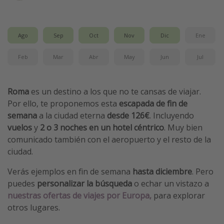
Vacaciones de Playa
Viajes para singles
Ago
Sep
Oct
Nov
Dic
Ene
Escapadas románticas
Feb
Mar
Abr
May
Jun
Jul
Más temas
Roma
es un destino a los que no te cansas de viajar.
Trabajar en el extranjero
Por ello, te proponemos esta
escapada de fin de
Cruceros por el Mediterráneo
semana
a la ciudad eterna
desde 126€
. Incluyendo
Hoteles más hot de España
vuelos
y
2 o 3 noches en un hotel céntrico
. Muy bien
comunicado también con el aeropuerto y el resto de la
Guía de equipaje de mano
ciudad.
Parques de atracciones
Verás ejemplos en fin de semana
hasta diciembre
. Pero
Viaja con musicales
puedes
personalizar la búsqueda
o echar un vistazo a
El Rey León el musical
nuestras ofertas de viajes por Europa,
para explorar
Harry Potter en Londres y otros destinos
otros lugares.
Eventos deportivos