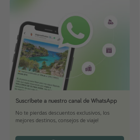
Suscríbete a nuestro canal de WhatsApp
Descarga nuestra app
¡Suscríbete a nuestro canal de Telegram!
No te pierdas descuentos exclusivos, los
Sé el primero en reservar nuestros chollazos
¡Recibe las mejores ofertas seleccionadas para
mejores destinos, consejos de viaje!
ti por nuestros expertos en viajes