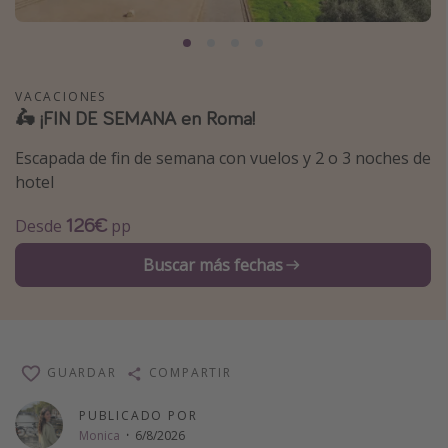
Marruecos
Islas Baleares
México
VACACIONES
🛵 ¡FIN DE SEMANA en Roma!
Tailandia
Maldivas
Escapada de fin de semana con vuelos y 2 o 3 noches de
hotel
Albania
126€
Desde
pp
Inspiración para viajes
Buscar más fechas
Camping
Glamping
Viajes en tren
GUARDAR
COMPARTIR
Viajar sola como mujer
Ofertas para Vacaciones Activas
PUBLICADO POR
Monica
·
6/8/2026
Viajes en familia