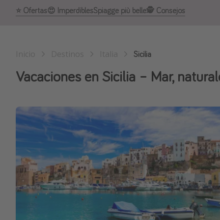
⭐️ Ofertas
😍 Imperdibles
Spiagge più belle
🕵️ Consejos
Inicio
Destinos
Italia
Sicilia
Vacaciones en Sicilia – Mar, natural