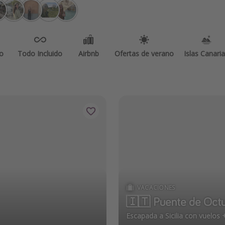
o
Todo Incluido
Airbnb
Ofertas de verano
Islas Canari
VACACIONES
🇮🇹 Puente de Octub
Escapada a Sicilia con vuelos 