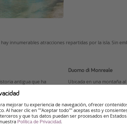
que hay innumerables atracciones repartidas por la isla. Sin 
Duomo di Monreale
istoria antigua que ha
Ubicada en una montaña al 
la Catedral de la Asunción.
delicia para los amantes del 
vacidad
Vucciria, centro también de
de la UNESCO. El duomo es 
magníficos mosaicos bizanti
ra mejorar tu experiencia de navegación, ofrecer contenido
ico. Al hacer clic en ""Aceptar todo"" aceptas esto y consie
 terceros y que tus datos puedan ser procesados en Estados
 nuestra
.
Política de Privacidad