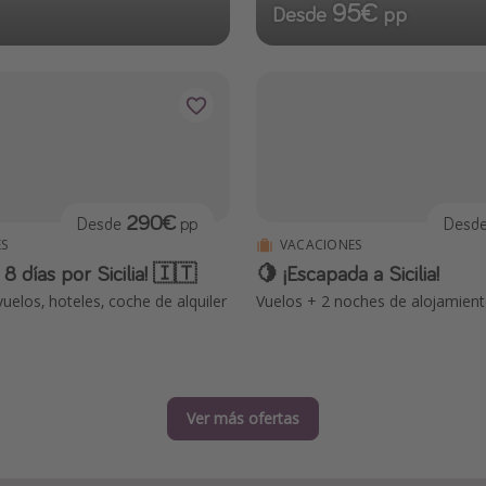
95€
Desde
pp
290€
Desde
pp
Desd
S
VACACIONES
 8 días por Sicilia! 🇮🇹
🍋 ¡Escapada a Sicilia!
uelos, hoteles, coche de alquiler
Vuelos + 2 noches de alojamien
Ver más ofertas