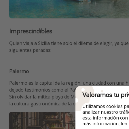
Imprescindibles
Quien viaja a Sicilia tiene solo el dilema de elegir, ya 
siguientes paradas:
Palermo
Palermo es la capital de la región, una ciudad con una h
dejado testimonios como el Palacio de los Normandos o 
Valoramos tu pri
Sin olvidar la mítica playa de Mondello y el mercado de 
la cultura gastronómica de la ciudad
Utilizamos cookies pa
analizar nuestro tráf
esta información con
más información, lea