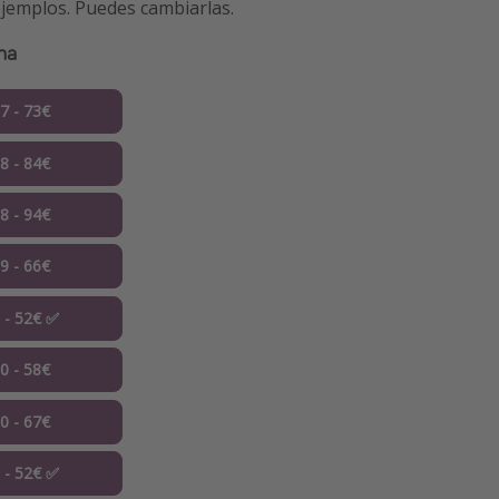
jemplos. Puedes cambiarlas.
ona
07 - 73€
08 - 84€
08 - 94€
09 - 66€
9 - 52€ ✅
10 - 58€
10 - 67€
1 - 52€ ✅