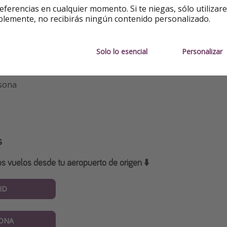
e publicación. Sujeto a cambios.
eferencias en cualquier momento. Si te niegas, sólo utilizar
blemente, no recibirás ningún contenido personalizado.
uelta
Solo lo esencial
Personalizar
noches desde 116€/2 = 58€ por persona
rsona
s
os vuelos desde tu aeropuerto de origen ⬇️
ID
ONA