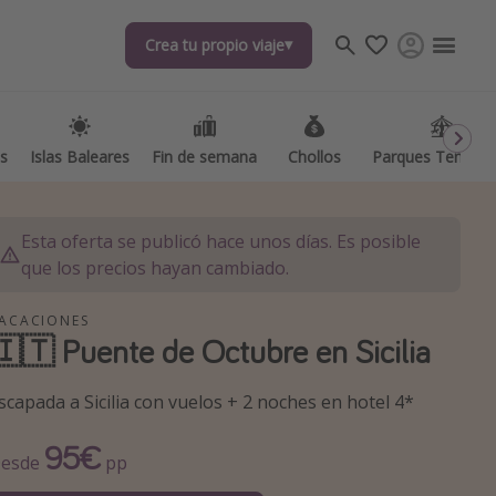
Crea tu propio viaje
Crea tu propio viaje
as
as
Islas Baleares
Islas Baleares
Fin de semana
Fin de semana
Chollos
Chollos
Parques Temátic
Parques Temátic
Esta oferta se publicó hace unos días. Es posible
que los precios hayan cambiado.
ACACIONES
🇮🇹 Puente de Octubre en Sicilia
os destinos
scapada a Sicilia con vuelos + 2 noches en hotel 4*
95€
esde
pp