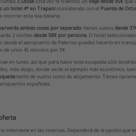
s rumbo a
Sicilia
! Esta vez te traemos un
viaje desde 95€
que i
s un hotel 4* en Trapani
coincidiendo con el
Puente de Octu
 recorrer esta isla italiana.
servarás ambas cosas por separado
: tienes vuelos
desde 37€
sarás 2 noches
desde 58€ por persona
. El hotel seleccionad
ar desde el aeropuerto de Palermo puedes hacerlo en transp
to de unos 45 minutos por 9€.
o cae en lunes, así que para hacer esta escapada sólo tendrás
odos, más abajo, donde verás el ejemplo más económico, ta
úsqueda
tanto de vuelos como de alojamiento. Tienes opcione
aeropuertos españoles.
oferta
no interviene en las reservas. Dependerá de la opción que e