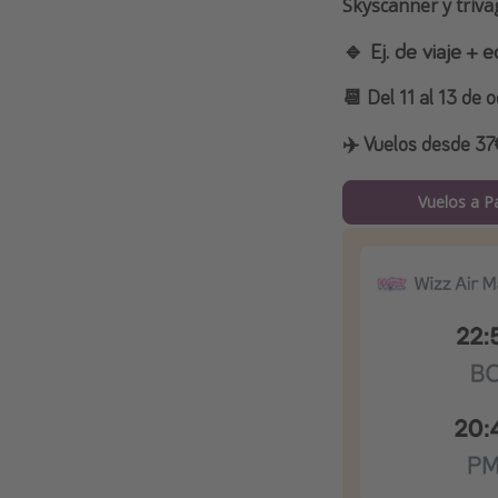
Skyscanner y triva
🔹 Ej. de viaje +
📆 Del 11 al 13 de 
✈️ Vuelos desde 37€
Vuelos a P