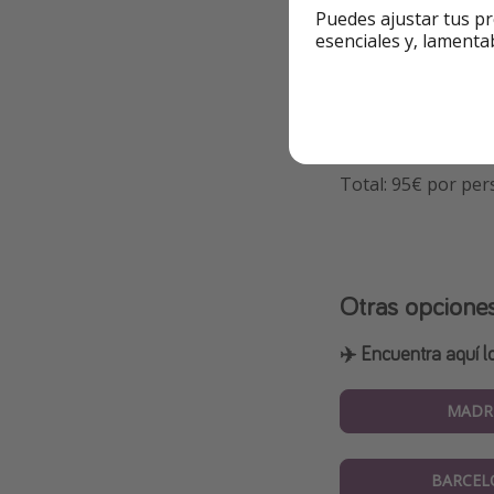
🟡 Precio a fecha d
Puedes ajustar tus pr
esenciales y, lamenta
RESUMEN
Vuelos: 37€ ida y v
Alojamiento: dos 
Total: 95€ por pe
Otras opcione
✈️ Encuentra aquí l
MADR
BARCEL