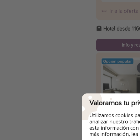
Ir a la oferta
🏨
Hotel desde 116
Info y re
Valoramos tu pri
Utilizamos cookies pa
analizar nuestro tráf
Ir a la oferta
esta información con
más información, lea