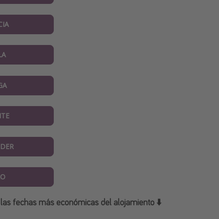
CIA
LA
GA
NTE
DER
AO
 las fechas más económicas del alojamiento ⬇️