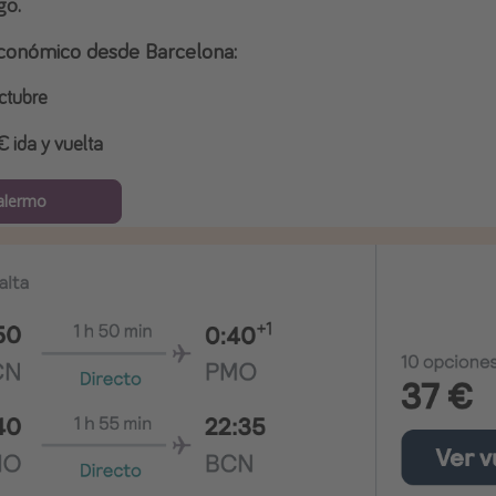
go.
 económico desde Barcelona:
octubre
 ida y vuelta
alermo