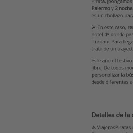
Pirata, ¡pongamo
Palermo
y
2 noche
es un chollazo para
🚨 En este caso,
re
hotel 4* donde pa
Trapani. Para lleg
trata de un trayec
Este año el festiv
libre. De todos m
personalizar la b
desde diferentes 
Detalles de la 
⚠️
ViajerosPiratas 