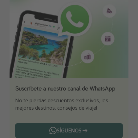
Suscríbete a nuestro canal de WhatsApp
Descarga nuestra app
¡Suscríbete a nuestro canal de Telegram!
No te pierdas descuentos exclusivos, los
Sé el primero en reservar nuestros chollazos
¡Recibe las mejores ofertas seleccionadas para
mejores destinos, consejos de viaje!
ti por nuestros expertos en viajes
SÍGUENOS
Telegram