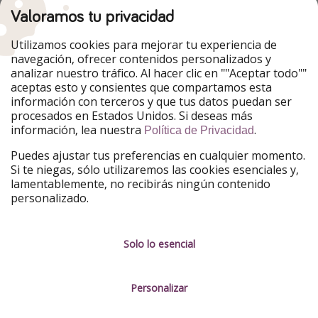
Valoramos tu privacidad
Nuestros mercados
Utilizamos cookies para mejorar tu experiencia de
PiratinViaggio
HolidayPirates
navegación, ofrecer contenidos personalizados y
VakantiePiraten
WakacyjniPiraci
analizar nuestro tráfico. Al hacer clic en ""Aceptar todo""
VoyagesPirates
Ferienpiraten
aceptas esto y consientes que compartamos esta
Urlaubspiraten
Urlaubspiraten
información con terceros y que tus datos puedan ser
TravelPirates
procesados en Estados Unidos. Si deseas más
información, lea nuestra
.
Nuestro grupo
Política de Privacidad
HolidayPirates Group
Puedes ajustar tus preferencias en cualquier momento.
Si te niegas, sólo utilizaremos las cookies esenciales y,
Conócenos mejor
Información legal
lamentablemente, no recibirás ningún contenido
personalizado.
Sobre ViajerosPiratas
Términos y condiciones
Empleo
Política de privacidad
Solo lo esencial
Prensa
Aviso legal
Personalizar
Partners
Gestionar servicios