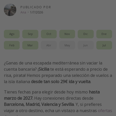
Vacaciones de Playa
PUBLICADO POR
Ana
·
1/7/2026
Viajes para singles
Escapadas románticas
Ago
Sep
Oct
Nov
Dic
Ene
Más temas
Feb
Mar
Abr
May
Jun
Jul
Trabajar en el extranjero
Cruceros por el Mediterráneo
¿Ganas de una escapada mediterránea sin vaciar la
Hoteles más hot de España
cuenta bancaria? ¡
Sicilia
te está esperando a precio de
Guía de equipaje de mano
risa, pirata! Hemos preparado una selección de vuelos a
Parques de atracciones
la isla italiana
desde tan solo 29€ ida y vuelta
.
Viaja con musicales
Tienes fechas para elegir desde hoy mismo
hasta
El Rey León el musical
marzo de 2027.
Hay conexiones directas desde
Barcelona, Madrid, Valencia y Sevilla
. Y, si prefieres
Harry Potter en Londres y otros destinos
viajar a otro destino, echa un vistazo a nuestras
ofertas
Eventos deportivos