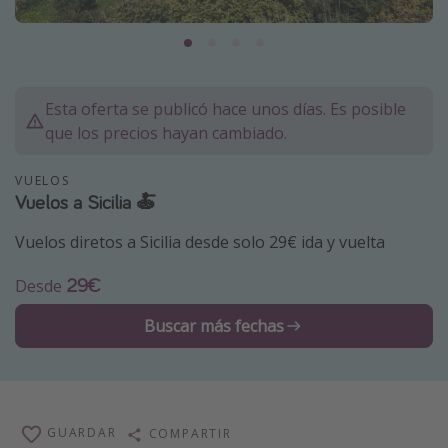
Marruecos
Islas Baleares
México
Esta oferta se publicó hace unos días. Es posible
Tailandia
que los precios hayan cambiado.
Maldivas
VUELOS
Albania
Vuelos a Sicilia 🍝
Vuelos diretos a Sicilia desde solo 29€ ida y vuelta
Inspiración para viajes
Camping
29€
Desde
Glamping
Buscar más fechas
Viajes en tren
Viajar sola como mujer
Ofertas para Vacaciones Activas
GUARDAR
COMPARTIR
Viajes en familia