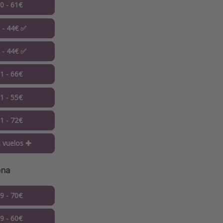
10 - 61€
0 - 44€ ✅
0 - 44€ ✅
11 - 66€
11 - 55€
11 - 72€
 vuelos ✚
ona
09 - 70€
09 - 60€