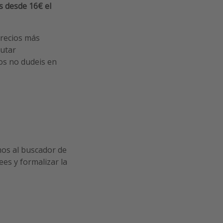
s desde 16€ el
precios más
rutar
os no dudeis en
mos al buscador de
ees y formalizar la