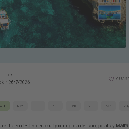
O POR
GUAR
ok
·
26/7/2026
Oct
Nov
Dic
Ene
Feb
Mar
Abr
Ma
 un buen destino en cualquier época del año, pirata y
Malta