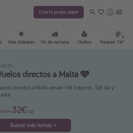
Crea tu propio viaje
Crea tu propio viaje
as
as
Islas Baleares
Islas Baleares
Fin de semana
Fin de semana
Chollos
Chollos
Parques Temátic
Parques Temátic
UELOS
Vuelos directos a Malta 🩵
uelos directos a Malta desde 16€ trayecto, 32€ ida y
uelta
os destinos
32€
esde
pp
Buscar más fechas