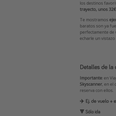
los destinos favor
trayecto, unos 32€ 
Te mostramos
eje
baratos son ya fue
perfectamente de u
echarle un vistazo
Detalles de la 
Importante
: en Vi
Skyscanner
, en el
reserva con ellos.
✈️ Ej. de vuelo +
🔻 Sólo ida