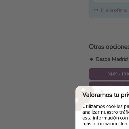
Ir a la oferta
Otras opcione
🔸 Desde Madrid
04.09 - 10.
05.09 - 10.
Valoramos tu pri
07.09 - 10.
Utilizamos cookies pa
analizar nuestro tráf
09.09 - 16.
esta información con
más información, lea
16.09 - 22.