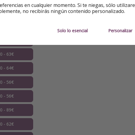
eferencias en cualquier momento. Si te niegas, sólo utilizar
blemente, no recibirás ningún contenido personalizado.
09 - 91€
10 - 89€
Solo lo esencial
Personalizar
10 - 90€
10 - 63€
10 - 64€
10 - 56€
10 - 56€
10 - 89€
10 - 62€