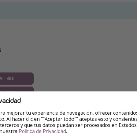
s
09 - 88€
09 - 86€
vacidad
09 - 69€
ra mejorar tu experiencia de navegación, ofrecer contenido
ico. Al hacer clic en ""Aceptar todo"" aceptas esto y consie
09 - 95€
 terceros y que tus datos puedan ser procesados en Estados
 nuestra
.
Política de Privacidad
09 - 91€