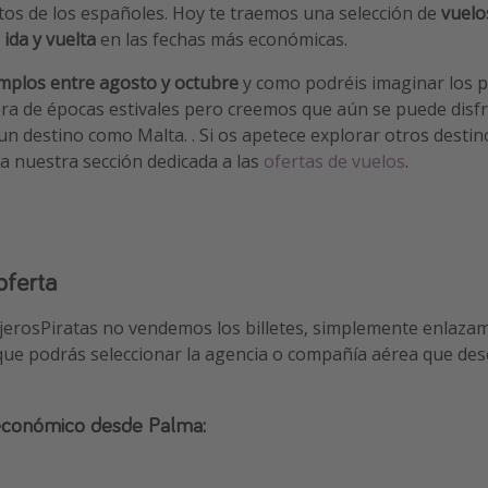
itos de los españoles. Hoy te traemos una selección de
vuelo
ida y vuelta
en las fechas más económicas.
mplos entre agosto y octubre
y como podréis imaginar los 
ra de épocas estivales pero creemos que aún se puede disf
n destino como Malta. . Si os apetece explorar otros destin
 a nuestra sección dedicada a las
ofertas de vuelos
.
oferta
ajerosPiratas no vendemos los billetes, simplemente enlaza
 que podrás seleccionar la agencia o compañía aérea que des
 económico desde Palma: