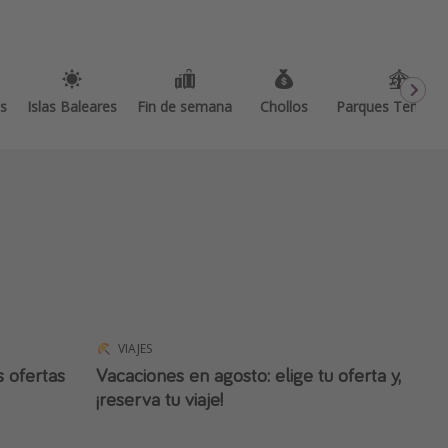
as
Islas Baleares
Fin de semana
Chollos
Parques Temátic
VIAJES
s ofertas
Vacaciones en agosto: elige tu oferta y,
¡reserva tu viaje!