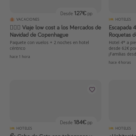
127€
Desde
pp
VACACIONES
HOTELES
🧜🏻‍♀️ Viaje low cost a los Mercados de
Escapada 4
Navidad de Copenhague
Roquetas d
Paquete con vuelos + 2 noches en hotel
Hotel 4* a pi
céntrico
desde 62€ por
¡Familias des
hace 1 hora
hace 4 horas
184€
Desde
pp
HOTELES
HOTELES