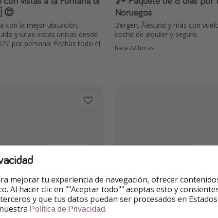
 con vistas a la Fontana di
🏞 Paquete de 8 días por los Fiordos
 😍
Noruegos
 con la mejor ubicación,
Bergen, Ålesund y más con vuelo
uido y unas vistas únicas desde
coche de alquiler y seguro
62€ por persona! Fechas todo el
hace 22 horas
171€
Desde
Desde
vacidad
VACACIONES
 en Cádiz con PENSIÓN
🇷🇴 ¡Ruta de 5 días por Tr
ra mejorar tu experiencia de navegación, ofrecer contenido
A
con WeRoad! 🚘
ico. Al hacer clic en ""Aceptar todo"" aceptas esto y consie
 terceros y que tus datos puedan ser procesados en Estados
ibraltar con pensión completa
Paquete con alojamiento con de
 nuestra
.
oche, 86€ por persona ¡Mismo
coche, visita al Castillo de Drácu
Política de Privacidad