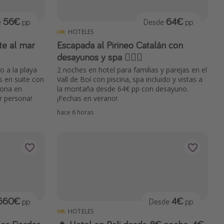
56€
64€
e
pp
Desde
pp
HOTELES
te al mar
Escapada al Pirineo Catalán con
desayunos y spa 🧖🏻‍♀️
o a la playa
2 noches en hotel para familias y parejas en el
s en suite con
Vall de Boí con piscina, spa incluido y vistas a
sona en
la montaña desde 64€ pp con desayuno.
r persona!
¡Fechas en verano!
hace 6 horas
660€
4€
pp
Desde
pp
HOTELES