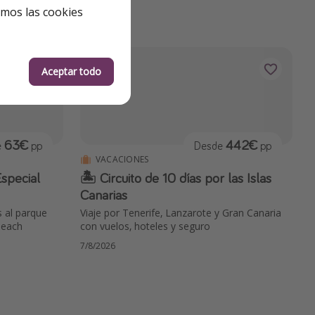
8/8/2026
emos las cookies
Aceptar todo
63€
442€
e
pp
Desde
pp
VACACIONES
special
🏝 Circuito de 10 días por las Islas
Canarias
 al parque
Viaje por Tenerife, Lanzarote y Gran Canaria
 Beach
con vuelos, hoteles y seguro
7/8/2026