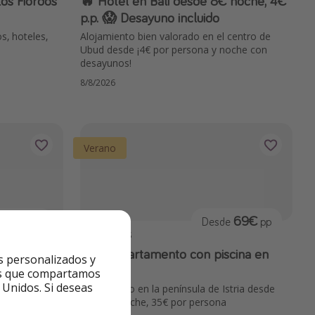
🔥 Hotel en Bali desde 8€ noche, 4€
p.p. 😱 Desayuno incluido
s, hoteles,
Alojamiento bien valorado en el centro de
Ubud desde ¡4€ por persona y noche con
desayunos!
8/8/2026
Verano
424€
69€
pp
Desde
pp
HOTELES
ansilvania
🇭🇷 Apartamento con piscina en
s personalizados y
Croacia
ntes que compartamos
 Unidos. Si deseas
sayunos,
Aartamento en la península de Istria desde
la, seguro y +
69€ por noche, 35€ por persona