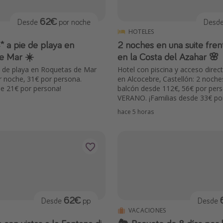
62€
Desde
por noche
Desd
HOTELES
* a pie de playa en
2 noches en una suite fren
e Mar ☀️
en la Costa del Azahar 🌸
e de playa en Roquetas de Mar
Hotel con piscina y acceso direct
 noche, 31€ por persona.
en Alcocebre, Castellón: 2 noche
de 21€ por persona!
balcón desde 112€, 56€ por per
VERANO. ¡Familias desde 33€ po
hace 5 horas
62€
Desde
pp
Desde
VACACIONES