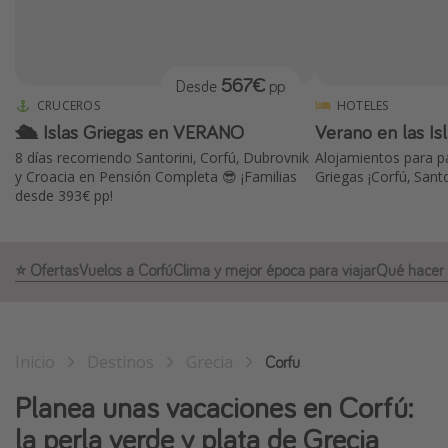
Marruecos
Islas Baleares
567€
Desde
pp
México
CRUCEROS
HOTELES
Tailandia
🛳️ Islas Griegas en VERANO
Verano en las Isl
Maldivas
8 días recorriendo Santorini, Corfú, Dubrovnik
Alojamientos para pa
y Croacia en Pensión Completa 😎 ¡Familias
Griegas ¡Corfú, Santo
Albania
desde 393€ pp!
Inspiración para viajes
⭐️ Ofertas
Vuelos a Corfú
Clima y mejor época para viajar
Qué hacer 
Camping
Glamping
Viajes en tren
Inicio
Destinos
Grecia
Corfu
Viajar sola como mujer
Planea unas vacaciones en Corfú:
Ofertas para Vacaciones Activas
la perla verde y plata de Grecia
Viajes en familia