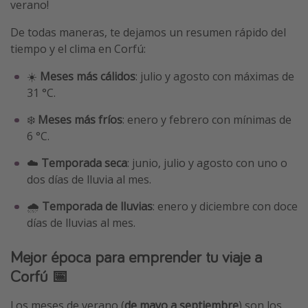
verano!
De todas maneras, te dejamos un resumen rápido del
tiempo y el clima en Corfú:
☀️
Meses más cálidos
: julio y agosto con máximas de
31 °C.
❄️
Meses más fríos
: enero y febrero con mínimas de
6 °C.
☁️
Temporada seca
: junio, julio y agosto con uno o
dos días de lluvia al mes.
🌧️
Temporada de lluvias
: enero y diciembre con doce
días de lluvias al mes.
Mejor época para emprender tu viaje a
Corfú 📅
Los meses de verano (
de mayo a septiembre
) son los