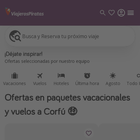
Busca y Reserva tu próximo viaje
Vacaciones
Vuelos
Hoteles
Última hora
Agosto
Todo I
Categorías
¡Déjate inspirar!
Vuelos
Ofertas seleccionadas por nuestro equipo
Hoteles
Viajes
Vacaciones
Vuelos
Hoteles
Última hora
Agosto
Todo I
Cruceros
Ofertas en paquetes vacacionales
Destinos
y vuelos a Corfú 🤑
Todos los destinos
Tenerife
Grecia