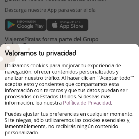
Descarga nuestra App para estar al día
ViajerosPiratas forma parte del Grupo
HolidayPirates
Valoramos tu privacidad
Nuestros mercados
Utilizamos cookies para mejorar tu experiencia de
PiratinViaggio
HolidayPirates
navegación, ofrecer contenidos personalizados y
VakantiePiraten
WakacyjniPiraci
analizar nuestro tráfico. Al hacer clic en ""Aceptar todo""
VoyagesPirates
Ferienpiraten
aceptas esto y consientes que compartamos esta
Urlaubspiraten
Urlaubspiraten
información con terceros y que tus datos puedan ser
TravelPirates
procesados en Estados Unidos. Si deseas más
información, lea nuestra
.
Nuestro grupo
Política de Privacidad
HolidayPirates Group
Puedes ajustar tus preferencias en cualquier momento.
Si te niegas, sólo utilizaremos las cookies esenciales y,
Conócenos mejor
Información legal
lamentablemente, no recibirás ningún contenido
personalizado.
Sobre ViajerosPiratas
Términos y condiciones