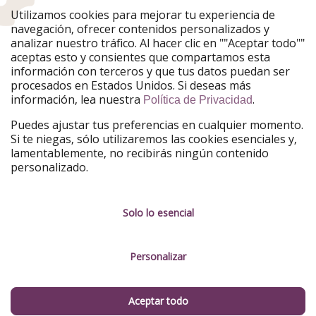
Utilizamos cookies para mejorar tu experiencia de
PiratinViaggio
HolidayPirates
navegación, ofrecer contenidos personalizados y
VakantiePiraten
WakacyjniPiraci
analizar nuestro tráfico. Al hacer clic en ""Aceptar todo""
VoyagesPirates
Ferienpiraten
aceptas esto y consientes que compartamos esta
Urlaubspiraten
Urlaubspiraten
información con terceros y que tus datos puedan ser
TravelPirates
procesados en Estados Unidos. Si deseas más
información, lea nuestra
.
Nuestro grupo
Política de Privacidad
HolidayPirates Group
Puedes ajustar tus preferencias en cualquier momento.
Si te niegas, sólo utilizaremos las cookies esenciales y,
Conócenos mejor
Información legal
lamentablemente, no recibirás ningún contenido
personalizado.
Sobre ViajerosPiratas
Términos y condiciones
Empleo
Política de privacidad
Solo lo esencial
Prensa
Aviso legal
Personalizar
Partners
Gestionar servicios
Sostenibilidad
Aceptar todo