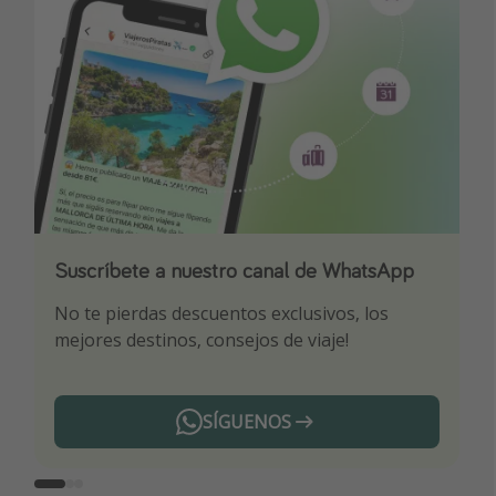
Suscríbete a nuestro canal de WhatsApp
Descarga nuestra app
¡Suscríbete a nuestro canal de Telegram!
No te pierdas descuentos exclusivos, los
Sé el primero en reservar nuestros chollazos
¡Recibe las mejores ofertas seleccionadas para
mejores destinos, consejos de viaje!
ti por nuestros expertos en viajes
SÍGUENOS
Telegram