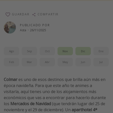
Vacaciones de Playa
Viajes para singles
GUARDAR
COMPARTIR
Escapadas románticas
PUBLICADO POR
Asta
·
26/11/2025
Más temas
Trabajar en el extranjero
Ago
Sep
Oct
Nov
Dic
Ene
Cruceros por el Mediterráneo
Feb
Mar
Abr
May
Jun
Jul
Hoteles más hot de España
Guía de equipaje de mano
Colmar
es uno de esos destinos que brilla aún más en
Parques de atracciones
época navideña. Para que este año te animes a
Viaja con musicales
visitarla, aquí tienes uno de los alojamientos más
El Rey León el musical
económicos que vas a encontrar para hacerlo durante
los
Mercados de Navidad
(que tendrán lugar del 25 de
Harry Potter en Londres y otros destinos
noviembre y el 29 de diciembre). Un
aparthotel 4*
Eventos deportivos