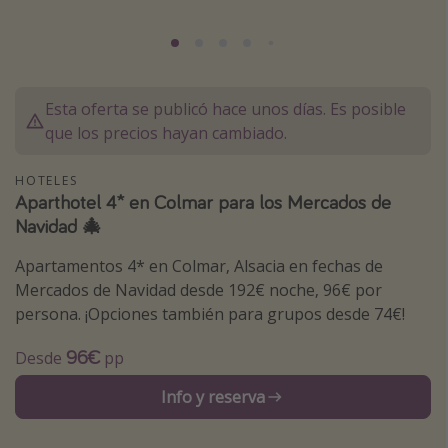
Marruecos
Islas Baleares
México
Esta oferta se publicó hace unos días. Es posible
Tailandia
que los precios hayan cambiado.
Maldivas
HOTELES
Albania
Aparthotel 4* en Colmar para los Mercados de
Navidad 🎄
Inspiración para viajes
Apartamentos 4* en Colmar, Alsacia en fechas de
Camping
Mercados de Navidad desde 192€ noche, 96€ por
persona. ¡Opciones también para grupos desde 74€!
Glamping
Viajes en tren
96€
Desde
pp
Viajar sola como mujer
Info y reserva
Ofertas para Vacaciones Activas
Viajes en familia