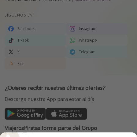
SÍGUENOS EN
Facebook
Instagram
TikTok
WhatsApp
X
Telegram
Rss
¿Quieres recibir nuestras últimas ofertas?
Descarga nuestra App para estar al día
ViajerosPiratas forma parte del Grupo
HolidayPirates