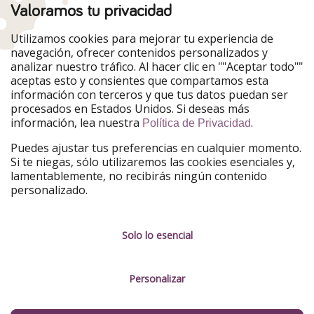
Valoramos tu privacidad
Nuestros mercados
Utilizamos cookies para mejorar tu experiencia de
PiratinViaggio
HolidayPirates
navegación, ofrecer contenidos personalizados y
VakantiePiraten
WakacyjniPiraci
analizar nuestro tráfico. Al hacer clic en ""Aceptar todo""
VoyagesPirates
Ferienpiraten
aceptas esto y consientes que compartamos esta
Urlaubspiraten
Urlaubspiraten
información con terceros y que tus datos puedan ser
TravelPirates
procesados en Estados Unidos. Si deseas más
información, lea nuestra
.
Nuestro grupo
Política de Privacidad
HolidayPirates Group
Puedes ajustar tus preferencias en cualquier momento.
Si te niegas, sólo utilizaremos las cookies esenciales y,
Conócenos mejor
Información legal
lamentablemente, no recibirás ningún contenido
personalizado.
Sobre ViajerosPiratas
Términos y condiciones
Empleo
Política de privacidad
Solo lo esencial
Prensa
Aviso legal
Personalizar
Partners
Gestionar servicios
Sostenibilidad