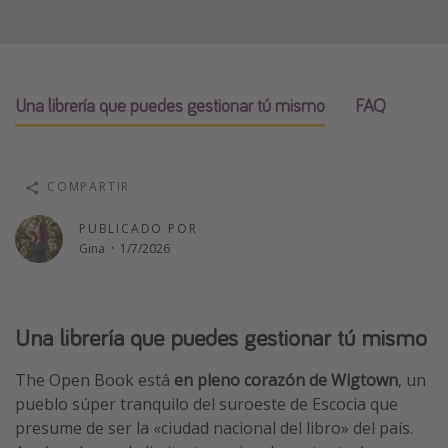
Vacaciones de Playa
Viajes para singles
Escapadas románticas
Una librería que puedes gestionar tú mismo
FAQ
Más temas
Trabajar en el extranjero
COMPARTIR
Cruceros por el Mediterráneo
PUBLICADO POR
Hoteles más hot de España
Gina
·
1/7/2026
Guía de equipaje de mano
Parques de atracciones
Una librería que puedes gestionar tú mismo
Viaja con musicales
El Rey León el musical
The Open Book está
en pleno corazón de Wigtown
, un
pueblo súper tranquilo del suroeste de Escocia que
Harry Potter en Londres y otros destinos
presume de ser la «ciudad nacional del libro» del país.
Eventos deportivos