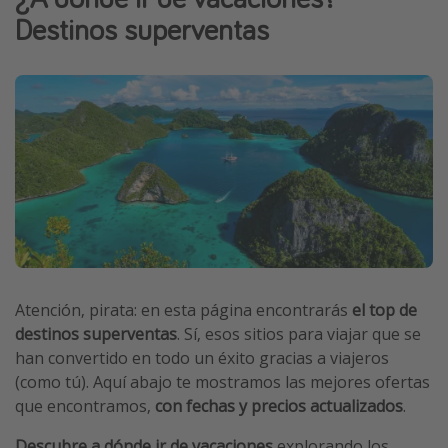
Destinos superventas
Vacaciones de Playa
Viajes para singles
Escapadas románticas
Más temas
Trabajar en el extranjero
Cruceros por el Mediterráneo
Hoteles más hot de España
Guía de equipaje de mano
Atención, pirata: en esta página encontrarás
el top de
Parques de atracciones
destinos superventas
. Sí, esos sitios para viajar que se
Viaja con musicales
han convertido en todo un éxito gracias a viajeros
El Rey León el musical
(como tú). Aquí abajo te mostramos las mejores ofertas
que encontramos,
con fechas y precios actualizados
.
Harry Potter en Londres y otros destinos
Eventos deportivos
Descubre a dónde ir de vacaciones
explorando los