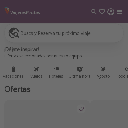
Busca y Reserva tu próximo viaje
Vacaciones
Vuelos
Hoteles
Última hora
Agosto
Todo I
Categorías
¡Déjate inspirar!
Vuelos
Ofertas seleccionadas por nuestro equipo
Hoteles
Viajes
Vacaciones
Vuelos
Hoteles
Última hora
Agosto
Todo I
Cruceros
Ofertas
Destinos
Todos los destinos
Tenerife
Grecia