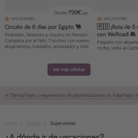
Marruecos
799€
Desde
pp
Islas Baleares
VACACIONES
VACACIONES
Circuito de 8 días por Egipto 🐫
🇷🇴 ¡Ruta de 5 d
México
con WeRoad! 🚘
Pirámides, faraones y crucero en Pensión
Tailandia
Completa por el Nilo: 7 noches con vuelos,
Paquete con alojam
alojamientos, traslados, actividades y más
Maldivas
coche, visita al Cast
Albania
Ver más ofertas
Inspiración para viajes
Camping
⭐️ Ofertas
Viajes y experiencias de playa
Vacaciones en Italia
Viajes d
Glamping
Viajes en tren
Viajar sola como mujer
Inicio
Viajes
Superventas
Ofertas para Vacaciones Activas
¿A dónde ir de vacaciones?
Viajes en familia