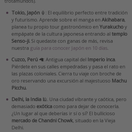
trotamundos).
Tokio, Japón
🏮: El equilibrio perfecto entre tradición
y futurismo. Aprende sobre el manga en
Akihabara
,
planea tu propio tour gastronómico en
Yurakucho
y
empápate de la cultura japonesa entrando al
templo
Senso-ji.
Si quedaste con ganas de más, revisa
nuestra
guía para conocer Japón en 10 días
.
Cuzco, Perú
🦙: Antigua capital del
Imperio inca
.
Piérdete en sus calles empedradas y pasa el rato en
las plazas coloniales. Cierra tu viaje con broche de
oro reservando una excursión al majestuoso
Machu
Picchu.
Delhi, la India
🕌. Una ciudad vibrante y caótica, pero
demasiado
exótica
como para dejar de conocerla.
¿Un lugar al que deberías ir sí o sí? El bullicioso
mercado de Chandni Chowk
, situado en la Vieja
Delhi.