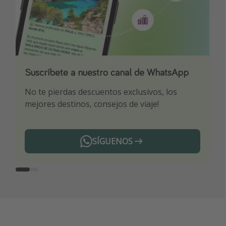
Suscríbete a nuestro canal de WhatsApp
Descarga nuestra app
¡Suscríbete a nuestro canal de Telegram!
No te pierdas descuentos exclusivos, los
Sé el primero en reservar nuestros chollazos
¡Recibe las mejores ofertas seleccionadas para
mejores destinos, consejos de viaje!
ti por nuestros expertos en viajes
SÍGUENOS
Telegram