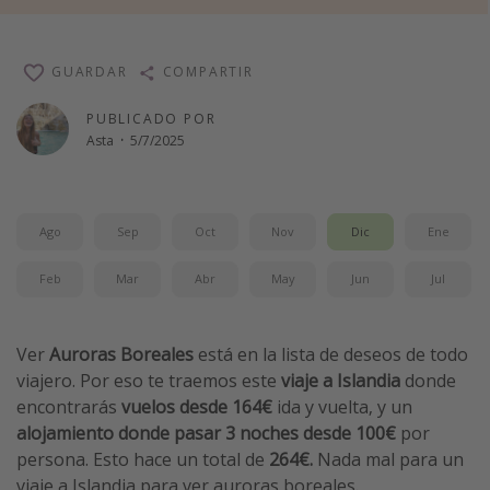
Vacaciones de Playa
Viajes para singles
GUARDAR
COMPARTIR
Escapadas románticas
PUBLICADO POR
Asta
·
5/7/2025
Más temas
Trabajar en el extranjero
Ago
Sep
Oct
Nov
Dic
Ene
Cruceros por el Mediterráneo
Hoteles más hot de España
Feb
Mar
Abr
May
Jun
Jul
Guía de equipaje de mano
Parques de atracciones
Ver
Auroras Boreales
está en la lista de deseos de todo
Viaja con musicales
viajero. Por eso te traemos este
viaje a Islandia
donde
encontrarás
vuelos desde 164€
ida y vuelta, y un
El Rey León el musical
alojamiento donde pasar 3 noches desde 100€
por
Harry Potter en Londres y otros destinos
persona.
Esto hace un total de
264€.
Nada mal para un
Eventos deportivos
viaje a Islandia para ver auroras boreales.