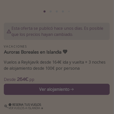
Marruecos
Islas Baleares
México
Esta oferta se publicó hace unos días. Es posible
Tailandia
que los precios hayan cambiado.
Maldivas
Albania
VACACIONES
Auroras Boreales en Islandia 💚
Inspiración para viajes
Vuelos a Reykjavík desde 164€ ida y vuelta + 3 noches
de alojamiento desde 100€ por persona
Camping
264€
Desde
pp
Glamping
Viajes en tren
Ver alojamiento
Viajar sola como mujer
Ofertas para Vacaciones Activas
🔴 RESERVA TUS VUELOS
VER VUELOS A ISLANDIA ✈️
Viajes en familia