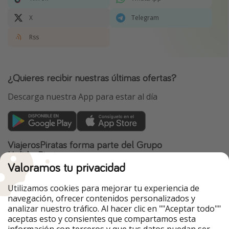
X
Telegram
Rss
¿Quieres recibir nuestras últimas ofertas?
Descarga nuestra App para estar al día
ViajerosPiratas forma parte del Grupo
HolidayPirates
Valoramos tu privacidad
Nuestros mercados
Utilizamos cookies para mejorar tu experiencia de
PiratinViaggio
HolidayPirates
navegación, ofrecer contenidos personalizados y
VakantiePiraten
WakacyjniPiraci
analizar nuestro tráfico. Al hacer clic en ""Aceptar todo""
VoyagesPirates
Ferienpiraten
aceptas esto y consientes que compartamos esta
Urlaubspiraten
Urlaubspiraten
información con terceros y que tus datos puedan ser